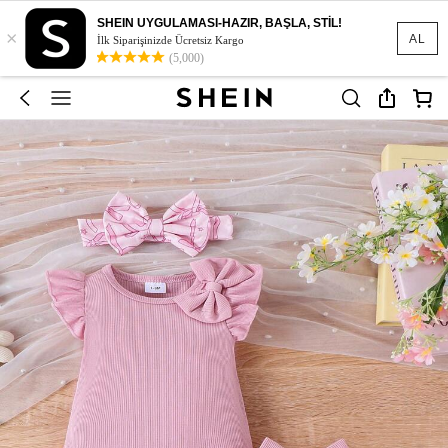
SHEIN UYGULAMASI-HAZIR, BAŞLA, STİL!
×
AL
İlk Siparişinizde Ücretsiz Kargo
(5,000)