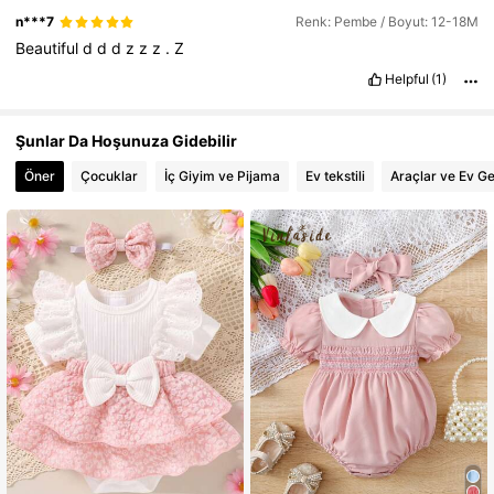
n***7
Renk: Pembe / Boyut: 12-18M
Beautiful
d
d
d
z
z
z
.
Z
Helpful
(1)
Şunlar Da Hoşunuza Gidebilir
Öner
Çocuklar
İç Giyim ve Pijama
Ev tekstili
Araçlar ve Ev Ge