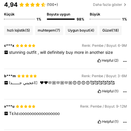
4,94
(100+)
Daha fazla göster
36K Takipçiler
4,93
Küçük
Boyuta uygun
Büyük
1%
98%
1%
hızlı lojistik
(5)
muhteşem
(7)
Uygun boyut
(4)
Güzel
(18)
36K Takipçiler
4,93
c***x
Renk: Pembe / Boyut: 6-9M
stunning
outfit
,
will
definitely
buy
more
in
another
size
36K Takipçiler
4,93
Helpful
(2)
36K Takipçiler
4,93
b***m
Renk: Pembe / Boyut: 3-6M
اعجبني
جــــــدا
ً
❤️❤️🫶🏼🫶🏼🫶🏼😍😍😍😍🥰🥰🥰🥰🥰🥰
Helpful
(1)
36K Takipçiler
4,93
x***u
Renk: Pembe / Boyut: 9-12M
Τελειοοοοοοοοοοοοοοοοο
Helpful
(1)