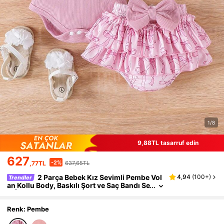
1/8
9,88TL tasarruf edin
627
-2%
,77TL
637,65TL
2 Parça Bebek Kız Sevimli Pembe Vol
4,94
(
100+
)
Trendler
an Kollu Body, Baskılı Şort ve Saç Bandı Se
ti, İnce Yazlık
Renk: Pembe