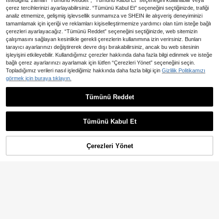
İstediğiniz zaman “Tümünü Reddet”, “Tümünü Kabul Et” seçeneğini kullanabilir veya
çerez tercihlerinizi ayarlayabilirsiniz. “Tümünü Kabul Et” seçeneğini seçtiğinizde, trafiği
analiz etmemize, gelişmiş işlevsellik sunmamıza ve SHEIN ile alışveriş deneyiminizi
tamamlamak için içeriği ve reklamları kişiselleştirmemize yardımcı olan tüm isteğe bağlı
çerezleri ayarlayacağız. “Tümünü Reddet” seçeneğini seçtiğinizde, web sitemizin
çalışmasını sağlayan kesinlikle gerekli çerezlerin kullanımına izin verirsiniz. Bunları
tarayıcı ayarlarınızı değiştirerek devre dışı bırakabilirsiniz, ancak bu web sitesinin
4
işleyişini etkileyebilir. Kullandığımız çerezler hakkında daha fazla bilgi edinmek ve isteğe
bağlı çerez ayarlarınızı ayarlamak için lütfen “Çerezleri Yönet” seçeneğini seçin.
2 Parça Set Rahat Şık Tatlı Sevimli
Topladığımız verileri nasıl işlediğimiz hakkında daha fazla bilgi için
Gizlilik Politikamızı
434
Bebek Kız Bodysuit, Yumuşak Nefe
,06TL
görmek için buraya tıklayın.
s Alabilir Düz Renk İçi Boş Dantel P
5,49TL tasarruf edin
üsküllü Bodysuit ve Kafa Bandı Seti
Tümünü Reddet
En Çok Satanlar
Tiny BIossoms
1 Adet Bebek Kız İçin Tatlı ve Şirin
364
Kontrast Renkli 3D Kiraz Dekorlu K
,37TL
-1%
olsuz Body, Hafif Yazlık, Bebek Duş
Tümünü Kabul Et
u Hediyesi
Çerezleri Yönet
SEPETE EKLE
%2% İNDİRİM!