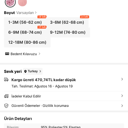
Boyut
Varsayılan
18 left
24 left
1-3M
(56-62 cm)
3-6M
(62-68 cm)
19 left
6-9M
(68-74 cm)
9-12M
(74-80 cm)
12-18M
(80-86 cm)
Bedent Kılavuzu
Sevk yeri
Turkey
Kargo ücreti 470,74TL kadar düşük
Tah. Teslimat:
Ağustos 16 - Ağustos 19
İadeler Kabul Edilir
Güvenli Ödemeler · Gizlilik koruması
Ürün Detayları
Bileşim:
95% Poliester,5% Elastan