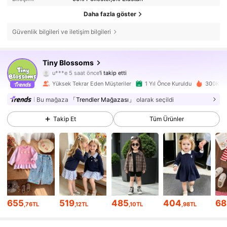
Daha fazla göster
Güvenlik bilgileri ve iletişim bilgileri
36K Takipçiler
4,93
Tiny BIossoms
m***a
göz atıyor
36K Takipçiler
4,93
Yüksek Tekrar Eden Müşteriler
1 Yıl Önce Kuruldu
300K Ya
Bu mağaza
「Trendler Mağazası」
olarak seçildi
36K Takipçiler
4,93
Takip Et
Tüm Ürünler
36K Takipçiler
4,93
36K Takipçiler
4,93
655
519
485
404
68
,76TL
,12TL
,10TL
,98TL
36K Takipçiler
4,93