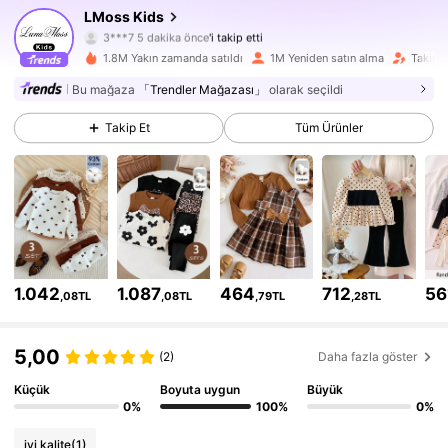
LMoss Kids
349K Takipçiler
4,89
3***7
5 dakika önce
'i takip etti
j***6
göz atıyor
1.8M Yakın zamanda satıldı
1M Yeniden satın alma
Takipçi
349K Takipçiler
4,89
Bu mağaza
「Trendler Mağazası」
olarak seçildi
349K Takipçiler
4,89
Takip Et
Tüm Ürünler
349K Takipçiler
4,89
349K Takipçiler
4,89
349K Takipçiler
4,89
1.042
1.087
464
712
56
,08TL
,08TL
,79TL
,28TL
349K Takipçiler
4,89
5,00
(2)
Daha fazla göster
349K Takipçiler
4,89
Küçük
Boyuta uygun
Büyük
0%
100%
0%
349K Takipçiler
4,89
iyi kalite
(1)