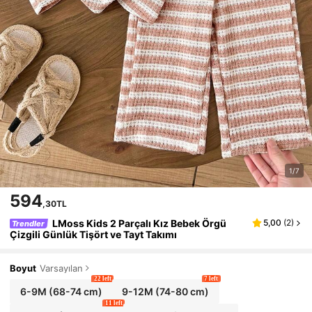
1/7
594
,30TL
LMoss Kids 2 Parçalı Kız Bebek Örgü
5,00
(
2
)
Trendler
Çizgili Günlük Tişört ve Tayt Takımı
Boyut
Varsayılan
22 left
7 left
6-9M
(68-74 cm)
9-12M
(74-80 cm)
11 left