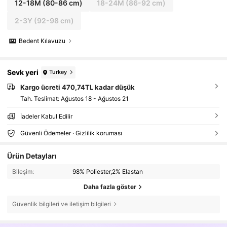
12-18M
(80-86 cm)
18-24M
(86-92 cm)
2-3Y
(92-98 cm)
Bedent Kılavuzu
Sevk yeri
Turkey
Kargo ücreti 470,74TL kadar düşük
Tah. Teslimat:
Ağustos 18 - Ağustos 21
İadeler Kabul Edilir
Güvenli Ödemeler · Gizlilik koruması
Ürün Detayları
Bileşim:
98% Poliester,2% Elastan
Daha fazla göster
Güvenlik bilgileri ve iletişim bilgileri