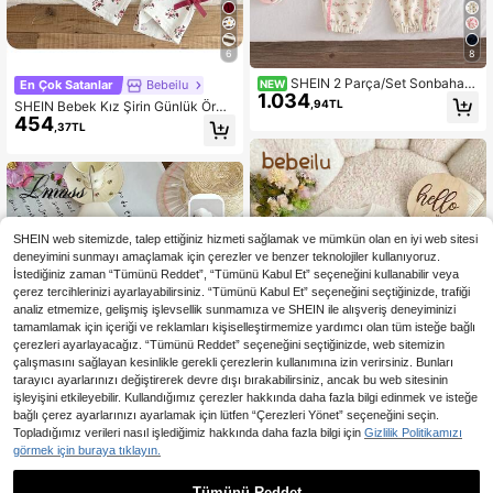
6
8
SHEIN 2 Parça/Set Sonbahar/
En Çok Satanlar
Bebeilu
NEW
1.034
Kış Pamuk Karışımlı Bebek Kız Cek
,94TL
SHEIN Bebek Kız Şirin Günlük Örme
et ve Pantolon Takımı, Çiçek Desen
454
Çiçek Desenli Kısa Kollu Tişört ve E
,37TL
li Kapüşonlu Ceket ve Uyumlu Uzu
lastik Bel Uzun Pantolon Takımı
n Pantolon, Yan Kurdele Fiyonk Det
aylı, Şık Çok Yönlü Günlük Tatlı Dış
Mekan Spor Kıyafeti
SHEIN web sitemizde, talep ettiğiniz hizmeti sağlamak ve mümkün olan en iyi web sitesi
deneyimini sunmayı amaçlamak için çerezler ve benzer teknolojiler kullanıyoruz.
İstediğiniz zaman “Tümünü Reddet”, “Tümünü Kabul Et” seçeneğini kullanabilir veya
çerez tercihlerinizi ayarlayabilirsiniz. “Tümünü Kabul Et” seçeneğini seçtiğinizde, trafiği
analiz etmemize, gelişmiş işlevsellik sunmamıza ve SHEIN ile alışveriş deneyiminizi
tamamlamak için içeriği ve reklamları kişiselleştirmemize yardımcı olan tüm isteğe bağlı
çerezleri ayarlayacağız. “Tümünü Reddet” seçeneğini seçtiğinizde, web sitemizin
çalışmasını sağlayan kesinlikle gerekli çerezlerin kullanımına izin verirsiniz. Bunları
tarayıcı ayarlarınızı değiştirerek devre dışı bırakabilirsiniz, ancak bu web sitesinin
işleyişini etkileyebilir. Kullandığımız çerezler hakkında daha fazla bilgi edinmek ve isteğe
bağlı çerez ayarlarınızı ayarlamak için lütfen “Çerezleri Yönet” seçeneğini seçin.
Topladığımız verileri nasıl işlediğimiz hakkında daha fazla bilgi için
Gizlilik Politikamızı
görmek için buraya tıklayın.
28
En Çok Satanlar
Bebeilu
Bebek Kız Sevimli Günlük Örgü Çiç
Tümünü Reddet