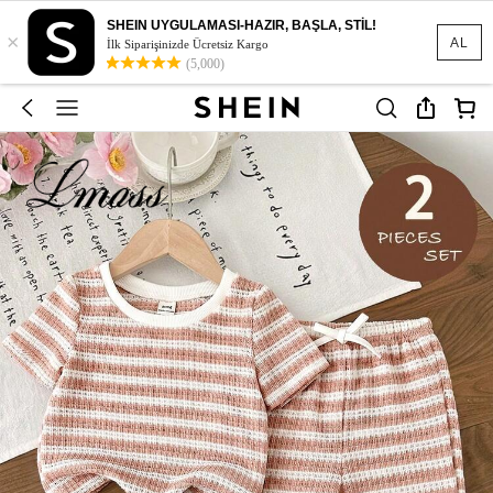
SHEIN UYGULAMASI-HAZIR, BAŞLA, STİL!
×
AL
İlk Siparişinizde Ücretsiz Kargo
(5,000)