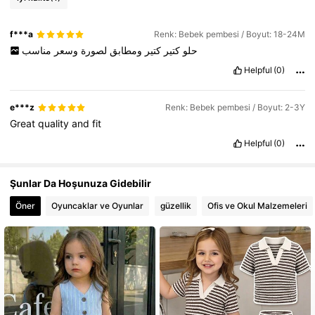
349K Takipçiler
4,89
f***a
Renk: Bebek pembesi / Boyut: 18-24M
حلو
كتير
كتير
ومطابق
لصورة
وسعر
مناسب
349K Takipçiler
4,89
Helpful
(0)
e***z
Renk: Bebek pembesi / Boyut: 2-3Y
Great
quality
and
fit
Helpful
(0)
Şunlar Da Hoşunuza Gidebilir
Öner
Oyuncaklar ve Oyunlar
güzellik
Ofis ve Okul Malzemeleri