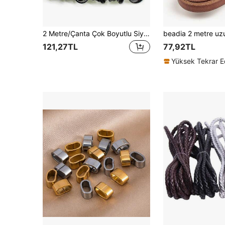
2 Metre/Çanta Çok Boyutlu Siyah Yuvarlak Hakiki İnek Derisi Takı Halat Kordon Düz İp Bileklik Yapımı 1.5/2/3/4/5/6/8/10/12mm Takı Bulguları ve Bileşenleri Takı Yapımı İplik ve Kordon Deri Takı Kendin Yap Malzemesi Aksesuarlar
121,27TL
77,92TL