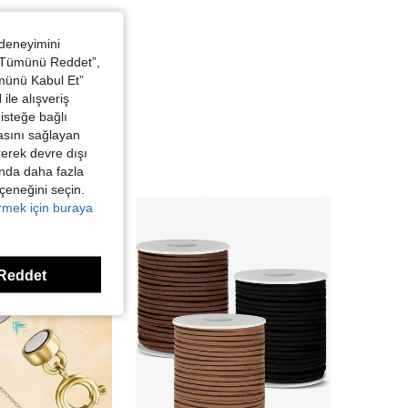
 deneyimini
 “Tümünü Reddet”,
ümünü Kabul Et”
ile alışveriş
isteğe bağlı
asını sağlayan
irerek devre dışı
kında daha fazla
eçeneğini seçin.
örmek için buraya
Reddet