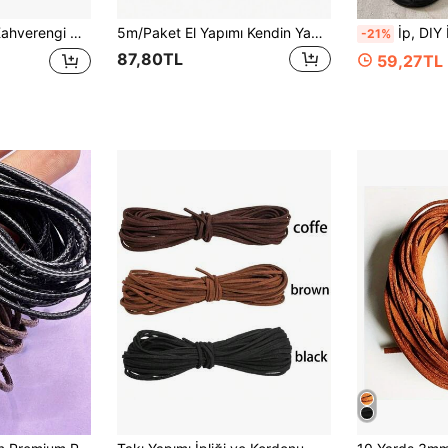
2 Mm Yuvarlak Deri Kordon İp Halat DIY Kolye Bileklik Yapımı
5m/Paket El Yapımı Kendin Yap Malzemesi, 5mm Genişliğinde Katlanmış Deri Kemer Düz İp, BJD Bebek Elbisesi, Ayakkabı, Bilezik, Kolye, Anahtarlık, Aksesuarlar V181
İp, DIY İp, Kordon, Bileklikler İçin Kore İpliğ
-21%
87,80TL
59,27TL