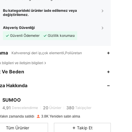
Bu kategorideki ürünler iade edilemez veya
değiştirilemez.
Alışveriş Güvenliği
Güvenli Ödemeler
Gizlilik koruması
lama
Kahverengi deri ip,çok elementli,Poliüretan
bilgileri ve iletişim bilgileri
t Ve Beden
4,91
20
380
4,91
20
380
za Hakkında
4,91
20
380
4,91
20
380
SUMOO
4,91
20
380
Derecelendirme
Ürünler
Takipçiler
4,91
20
380
Yakın zamanda satıldı
3.8K Yeniden satın alma
4,91
20
380
Tüm Ürünler
Takip Et