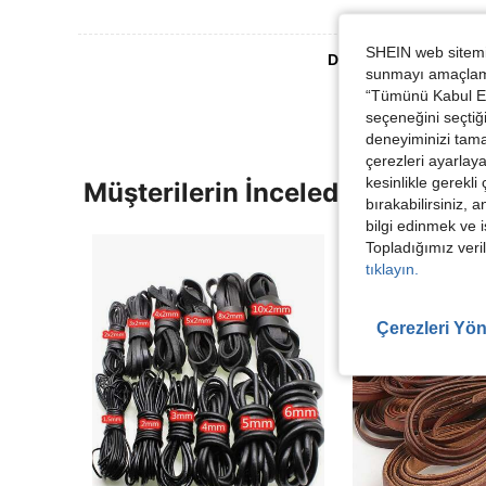
SHEIN web sitemiz
Daha Fazla Değerlen
sunmayı amaçlamak
“Tümünü Kabul Et”
seçeneğini seçtiği
deneyiminizi tama
çerezleri ayarlay
kesinlikle gerekli
Müşterilerin İncelediği Diğer Ür
bırakabilirsiniz, 
bilgi edinmek ve i
Topladığımız veril
tıklayın.
Çerezleri Yön