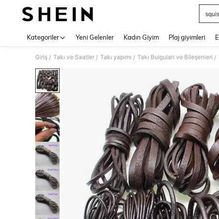
squi
Use up 
Kategoriler
Yeni Gelenler
Kadın Giyim
Plaj giyimleri
E
Giriş
Takı ve Saatler
Takı yapımı
Takı Bulguları ve Bileşenleri
/
/
/
/