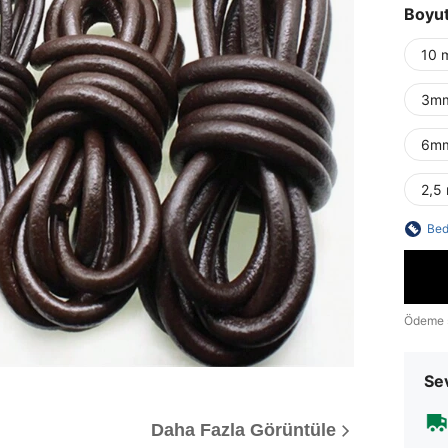
Boyu
10 
3mm
6mm
2,5
Bed
Ödeme 
Sev
Daha Fazla Görüntüle