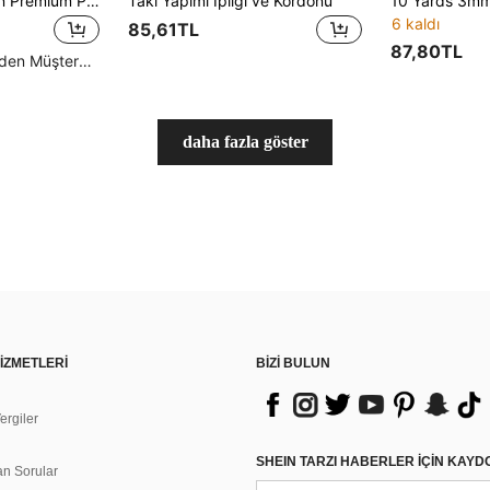
DIY Takı Yapımı İçin Premium PU Deri Mumlu İp - 0.5/0.8/1.0/1.5/2.0mm Siyah, Kahverengi ve Kehribar - Kolye ve Bileklikler İçin Esnemeyen Örgü İpi
Takı Yapımı İpliği ve Kordonu
6 kaldı
85,61TL
87,80TL
Yüksek Tekrar Eden Müşteriler
daha fazla göster
İZMETLERİ
BİZİ BULUN
rgiler
n
SHEIN TARZI HABERLER IÇIN KAY
an Sorular