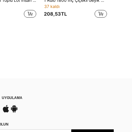
10 Yards 3mm Toplu Lot İnsan Yapımı Suni Süet Deri Dize Takı Yapımı Konu Kordonları DIY Bilezik Kolye
1 Rulo 1800 İnç Çiçekli Geyik Desenli Kadife Boncuklu Deri Kurdele, Hediye Kutusu Dekoru Çiçek Buketi Kurdele, El Yapımı Kendin Yap Kolye Bileklik El Sanatları Malzemeleri - Boncuk İpi
37 kaldı
208,53TL
UYGULAMA
DOLUN