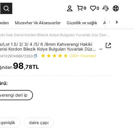
0
0
 to select.
Beden
Mücevher Ve Aksesuarlar
Güzellik ve sağlık
Ayakkabı
Ev T
2 metre/Lot 1.5/ 2/ 3/ 4 /5/ 6 /8mm Kahverengi Hakiki İnek Derisi Kordon Bilezik Kolye Bulguları Yuvarlak Düz Deri Halat Dize Takı Yapımı
e/Lot 1.5/ 2/ 3/ 4 /5/ 6 /8mm Kahverengi Hakiki
erisi Kordon Bilezik Kolye Bulguları Yuvarlak Düz
alat Dize Takı Yapımı
j2410297468672263
(100+ Yorumlar)
98
,78TL
ğından
ICE AND AVAILABILITY
ürü:
erengi deri ip
genişlik
daire çapı