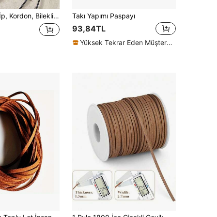
i, Bileklikler İçin Örgülü Mumlu İp, 0.5mm 0.8mm 1.0mm 1.5mm 2.0mm Premium PU Deri Mumlu Kordon, DIY İçin
Takı Yapımı Paspayı
93,84TL
Yüksek Tekrar Eden Müşteriler