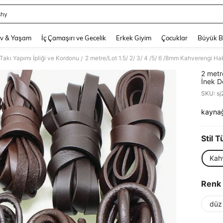
shy
and down arrow keys to navigate search Son arama and Keşif Arama. Press Enter
v & Yaşam
İç Çamaşırı ve Gecelik
Erkek Giyim
Çocuklar
Büyük 
Takı Yapımı İpliği ve Kordonu
/
2 metr
İnek D
Deri H
SKU: s
kayna
PR
Stil T
Kahv
Renk
düz 