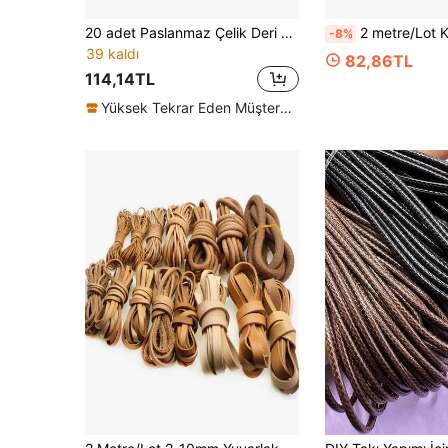
20 adet Paslanmaz Çelik Deri Kordon Tokası, Oval Ara Parça Boncuk Tokası, Kendin Yap Bileklik Takı Aksesuarları için
2 metre/Lot Kahverengi Örgülü Yuvarlak PU Deri Kordon Halat 3 4 5 6 8 10 1
-8%
39 kaldı
82,86TL
114,14TL
Yüksek Tekrar Eden Müşteriler