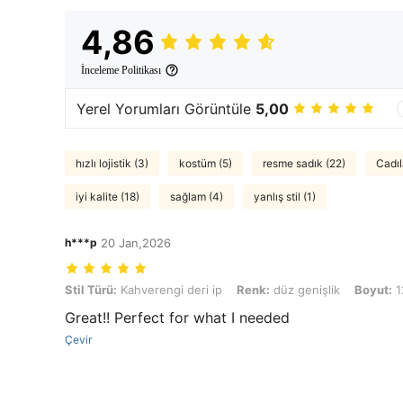
4,86
İnceleme Politikası
Yerel Yorumları Görüntüle
5,00
hızlı lojistik (3)
kostüm (5)
resme sadık (22)
Cadıl
iyi kalite (18)
sağlam (4)
yanlış stil (1)
h***p
20 Jan,2026
Stil Türü: Kahverengi deri ip, Renk: düz genişlik, Boyut: 12mm-2 met
Stil Türü:
Kahverengi deri ip
Renk:
düz genişlik
Boyut:
1
Great!! Perfect for what I needed
Çevir