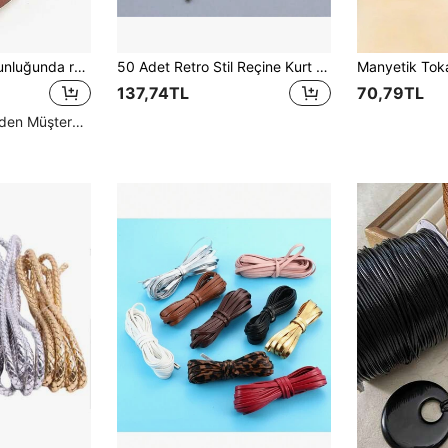
beadia 2 metre uzunluğunda retro kahve rengi deri kordon (çap: 1,5-10 mm) - yuvarlak deri kordon, düz kordon - kendin yap bileklik kordonu, takı yapım malzemeleri
50 Adet Retro Stil Reçine Kurt Dişi Kolye DIY Aksesuarı, Taklit Ahşap Desenli Kurt Dişi Bileklik Giyim Aksesuarı - Düğme, İdeal Kendin Yap Takı, Malzeme Eğimli Olabilir, Takı Aksesuarı Eğim Oluşturarak Taze ve Zarif Kendin Yap Takılar Yapar
137,74TL
70,79TL
Yüksek Tekrar Eden Müşteriler