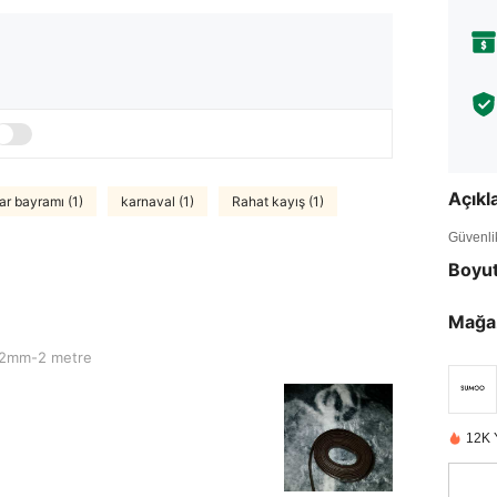
Açık
ar bayramı (1)
karnaval (1)
Rahat kayış (1)
Güvenlik 
Boyu
Mağa
re
2mm-2 metre
12K 