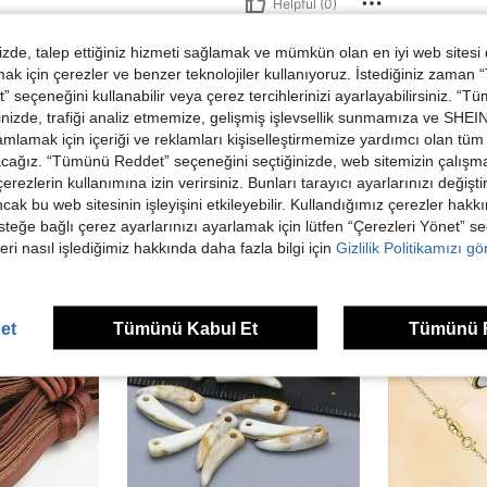
Helpful (0)
de, talep ettiğiniz hizmeti sağlamak ve mümkün olan en iyi web sitesi
dirme Görüntüle
 için çerezler ve benzer teknolojiler kullanıyoruz. İstediğiniz zaman
 seçeneğini kullanabilir veya çerez tercihlerinizi ayarlayabilirsiniz. “T
nizde, trafiği analiz etmemize, gelişmiş işlevsellik sunmamıza ve SHEIN 
mlamak için içeriği ve reklamları kişiselleştirmemize yardımcı olan tüm 
acağız. “Tümünü Reddet” seçeneğini seçtiğinizde, web sitemizin çalışm
 çerezlerin kullanımına izin verirsiniz. Bunları tarayıcı ayarlarınızı değişt
ünler
ancak bu web sitesinin işleyişini etkileyebilir. Kullandığımız çerezler hak
steğe bağlı çerez ayarlarınızı ayarlamak için lütfen “Çerezleri Yönet” s
eri nasıl işlediğimiz hakkında daha fazla bilgi için
Gizlilik Politikamızı g
et
Tümünü Kabul Et
Tümünü 