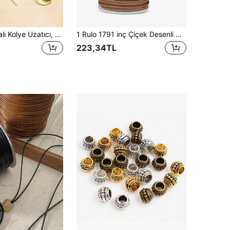
Manyetik Tokalı Kolye Uzatıcı, Altın ve Gümüş Kaplama Takı Tokası Bağlayıcı, Kendin Yap Takı Yapımı Zincir Uzatıcı
1 Rulo 1791 inç Çiçek Desenli Geyik Derisi Kadife Şönil İp Takı Deri Kayış Çiçek Hediye Kutusu Dekoratif Buket Kurdele El Yapımı Kendin Yap Kolye, Bileklik Kayışı Takı Yapımı El Sanatları Malzemeleri - Boncuk İpleri ve Telleri
223,34TL