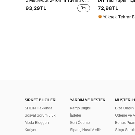
2 Metre/Lot 2-10mm Yuvarlak Düz Hakiki İnek Derisi Kordon Bilezik, Kolye, Kendin Yap Takı Yapımı Aksesuarları İçin
93,29TL
72,98TL
ŞİRKET BİLGİLERİ
YARDIM VE DESTEK
MÜŞTERİ H
SHEIN Hakkında
Kargo Bilgisi
Bize Ulaşın
Sosyal Sorumluluk
İadeler
Ödeme ve Ve
Moda Bloggerı
Geri Ödeme
Bonus Pua
Kariyer
Sipariş Nasıl Verilir
Sıkça Sorul