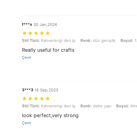
f***s
30 Jan,2026
Stil Türü: Kahverengi deri ip, Renk: düz genişlik, Boyut: 12mm-2 met
Stil Türü:
Kahverengi deri ip
Renk:
düz genişlik
Boyut:
1
Really useful for crafts
Çevir
3***3
16 Sep,2025
Stil Türü: Kahverengi deri ip, Renk: daire çapı, Boyut: 4mm-2 metre
Stil Türü:
Kahverengi deri ip
Renk:
daire çapı
Boyut:
4mm
look perfect,very strong
Çevir