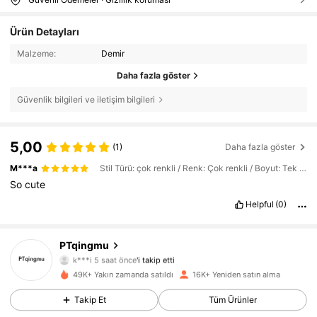
Ürün Detayları
Malzeme:
Demir
Daha fazla göster
Güvenlik bilgileri ve iletişim bilgileri
5,00
(1)
Daha fazla göster
M***a
Stil Türü: çok renkli / Renk: Çok renkli / Boyut: Tek boyut
So
cute
Helpful
(0)
PTqingmu
2.7K Takipçiler
4,85
k***i
5 saat önce
'i takip etti
49K+ Yakın zamanda satıldı
16K+ Yeniden satın alma
2.7K Takipçiler
4,85
Takip Et
Tüm Ürünler