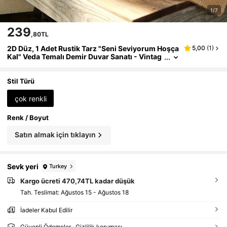
1/7
239
,80TL
2D Düz, 1 Adet Rustik Tarz "Seni Seviyorum Hoşça
5,00
(
1
)
Kal" Veda Temalı Demir Duvar Sanatı - Vintag
e Çiftlik Evi Dekoru, Elektrik Gerektirmez, Kol
ay Asılan Duvar Süslemesi, Yatak Odası, Oturma
Odası, Ofis İçin Uygun, Vintage Tasarım, Eskitme
Stil Türü
Stil, 9.91 X 39.88 Cm, Boyut Tablosunda Gösterild
iği Gibi Önceden Delinmiş Delikler
çok renkli
Renk / Boyut
Satın almak için tıklayın
Sevk yeri
Turkey
Kargo ücreti 470,74TL kadar düşük
Tah. Teslimat:
Ağustos 15 - Ağustos 18
İadeler Kabul Edilir
Güvenli Ödemeler · Gizlilik koruması