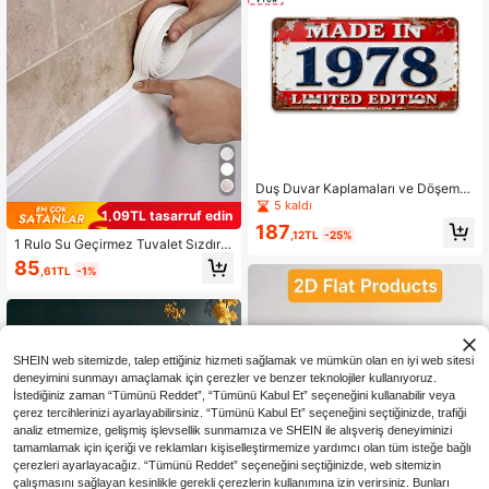
Duş Duvar Kaplamaları ve Döşemel
eri
5 kaldı
1,09TL tasarruf edin
187
,12TL
-25%
1 Rulo Su Geçirmez Tuvalet Sızdırm
azlık Şeridi - Mutfak ve Banyo İçin
85
,61TL
-1%
Kendinden Yapışkanlı Sızdırmazlık
Bandı - Su Geçirmez Çözüm, Nemi
Önler, Estetik Derz Çıkartması, Kola
y Temizlenen ve Küf Dirençli, Su Ge
çirmez Sızdırmazlık Bandı, PVC Ke
ndinden Yapışkanlı Sızdırmazlık Şer
SHEIN web sitemizde, talep ettiğiniz hizmeti sağlamak ve mümkün olan en iyi web sitesi
idi, Küf Dirençli Sızdırmazlık Şeridi,
deneyimini sunmayı amaçlamak için çerezler ve benzer teknolojiler kullanıyoruz.
Mutfak ve Banyo Lavaboları İçin Uy
İstediğiniz zaman “Tümünü Reddet”, “Tümünü Kabul Et” seçeneğini kullanabilir veya
gun, Ev Dekoru Vinil Çıkartmalar, Pa
rti Dekorasyonu, Doğum Günü ve M
çerez tercihlerinizi ayarlayabilirsiniz. “Tümünü Kabul Et” seçeneğini seçtiğinizde, trafiği
ezuniyet Hediyesi Duvar Dekorasy
analiz etmemize, gelişmiş işlevsellik sunmamıza ve SHEIN ile alışveriş deneyiminizi
onu Oda Dekorasyon Çıkartmaları
tamamlamak için içeriği ve reklamları kişiselleştirmemize yardımcı olan tüm isteğe bağlı
çerezleri ayarlayacağız. “Tümünü Reddet” seçeneğini seçtiğinizde, web sitemizin
çalışmasını sağlayan kesinlikle gerekli çerezlerin kullanımına izin verirsiniz. Bunları