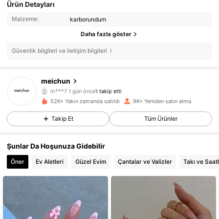
Ürün Detayları
Malzeme:
karborundum
Daha fazla göster
Güvenlik bilgileri ve iletişim bilgileri
1.5K Takipçiler
4,85
meichun
m***7
1 gün önce
'i takip etti
g***z
göz atıyor
52K+ Yakın zamanda satıldı
9K+ Yeniden satın alma
1.5K Takipçiler
4,85
Takip Et
Tüm Ürünler
1.5K Takipçiler
4,85
Şunlar Da Hoşunuza Gidebilir
1.5K Takipçiler
4,85
Öner
Ev Aletleri
Güzel Evim
Çantalar ve Valizler
Takı ve Saat
1.5K Takipçiler
4,85
1.5K Takipçiler
4,85