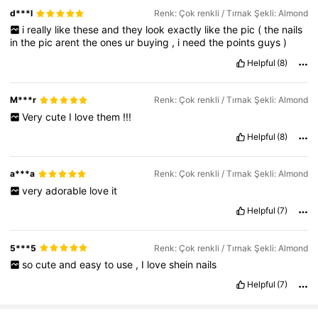
d***l
Renk: Çok renkli / Tırnak Şekli: Almond
i
really
like
these
and
they
look
exactly
like
the
pic
(
the
nails
in
the
pic
arent
the
ones
ur
buying
,
i
need
the
points
guys
)
Helpful
(8)
M***r
Renk: Çok renkli / Tırnak Şekli: Almond
Very
cute
I
love
them
!!!
Helpful
(8)
a***a
Renk: Çok renkli / Tırnak Şekli: Almond
very
adorable
love
it
Helpful
(7)
5***5
Renk: Çok renkli / Tırnak Şekli: Almond
so
cute
and
easy
to
use
,
I
love
shein
nails
Helpful
(7)