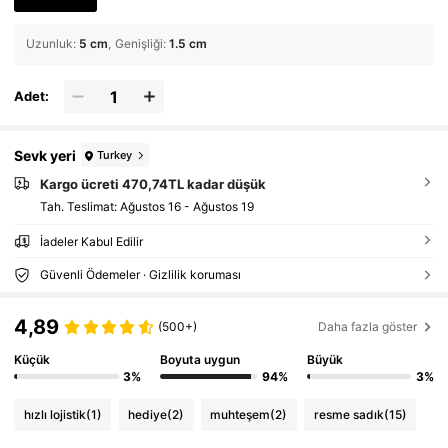
Uzunluk
:
5 cm
Genişliği
:
1.5 cm
Adet:
Sevk yeri
Turkey
Kargo ücreti 470,74TL kadar düşük
Tah. Teslimat:
Ağustos 16 - Ağustos 19
İadeler Kabul Edilir
Güvenli Ödemeler · Gizlilik koruması
4,89
(500+)
Daha fazla göster
Küçük
Boyuta uygun
Büyük
3%
94%
3%
hızlı lojistik
(1)
hediye
(2)
muhteşem
(2)
resme sadık
(15)