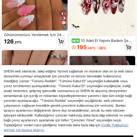
13
Görünümünüzü Yenilemek İçin 24 A
det Badem Şeklinde 3D Jel Tırnak
126
10 Adet El Yapımı Badem Şekli
NEW
,21TL
Çıkartması! Bu Tırnak Çıkartması S
nde Takma Tırnak, Korku Temalı 3D
195
eti, Çiçekli Tırnak Sanatı Tasarımı, F
,36TL
-26%
Gözbebeği Kanlı Mermer Desenli, Ü
ransız Uçları, İnci Detaylı Orta Boy
rkütücü Kırmızı ve Gümüş Yapay Tır
3D Metal Haç Süslemesi ve Akrilik
naklar, Yeniden Kullanılabilir Tırnak
Tırnaklara Mükemmel Uyum Sağlay
Sanatı, Cadılar Bayramı Partisi, Cos
an Özelliklere Sahiptir. Set İçeriği: 1
play ve Korku Temalı Etkinlikler İçin
Adet Jel ve 1 Adet Tırnak Törpüsü.
İdeal
SHEIN web sitemizde, talep ettiğiniz hizmeti sağlamak ve mümkün olan en iyi web sitesi
deneyimini sunmayı amaçlamak için çerezler ve benzer teknolojiler kullanıyoruz.
İstediğiniz zaman “Tümünü Reddet”, “Tümünü Kabul Et” seçeneğini kullanabilir veya
çerez tercihlerinizi ayarlayabilirsiniz. “Tümünü Kabul Et” seçeneğini seçtiğinizde, trafiği
analiz etmemize, gelişmiş işlevsellik sunmamıza ve SHEIN ile alışveriş deneyiminizi
tamamlamak için içeriği ve reklamları kişiselleştirmemize yardımcı olan tüm isteğe bağlı
çerezleri ayarlayacağız. “Tümünü Reddet” seçeneğini seçtiğinizde, web sitemizin
çalışmasını sağlayan kesinlikle gerekli çerezlerin kullanımına izin verirsiniz. Bunları
tarayıcı ayarlarınızı değiştirerek devre dışı bırakabilirsiniz, ancak bu web sitesinin
işleyişini etkileyebilir. Kullandığımız çerezler hakkında daha fazla bilgi edinmek ve isteğe
bağlı çerez ayarlarınızı ayarlamak için lütfen “Çerezleri Yönet” seçeneğini seçin.
Topladığımız verileri nasıl işlediğimiz hakkında daha fazla bilgi için
Gizlilik Politikamızı
görmek için buraya tıklayın.