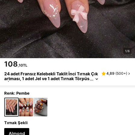
1/6
108
,10TL
24 adet Fransız Kelebekli Taklit İnci Tırnak Çık
4,89
(
500+
)
artması, 1 adet Jel ve 1 adet Tırnak Törpüs
ü İçerir, Takma Tırnak Sanatı Malzemeleri
Renk: Pembe
Tırnak Şekli
Almond