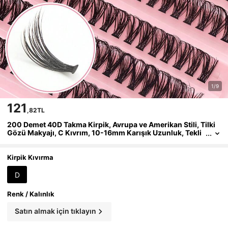
1/9
121
,82TL
200 Demet 40D Takma Kirpik, Avrupa ve Amerikan Stili, Tilki
Gözü Makyajı, C Kıvrım, 10-16mm Karışık Uzunluk, Tekli
Demet Takma Kirpik, Kalın ve Kıvırcık Popüler Stil, Gözleri
Büyütmek İçin Serbest Kombinasyon, DIY Makyaj Süresinden
Tasarruf, Yeni Başlayanlar İçin Uygun, Yeniden Kullanılabilir, S
Kirpik Kıvırma
eyahat, Fotoğrafçılık, Festivaller ve Partiler İçin Uygun, En İyi
Arkadaş ve Kız Arkadaş İçin Mükemmel Tatil Hediyesi
D
Renk / Kalınlık
Satın almak için tıklayın