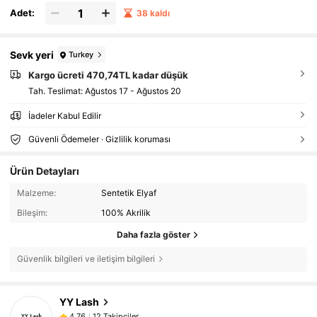
Adet:
38 kaldı
Sevk yeri
Turkey
Kargo ücreti 470,74TL kadar düşük
Tah. Teslimat:
Ağustos 17 - Ağustos 20
İadeler Kabul Edilir
Güvenli Ödemeler · Gizlilik koruması
Ürün Detayları
Malzeme:
Sentetik Elyaf
Bileşim:
100% Akrilik
Daha fazla göster
Güvenlik bilgileri ve iletişim bilgileri
12 Takipçiler
4,76
YY Lash
12 Takipçiler
4,76