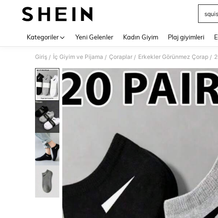
squi
Use up 
Kategoriler
Yeni Gelenler
Kadın Giyim
Plaj giyimleri
E
Giriş
İç Giyim ve Pijama
Çoraplar
Erkekler Görünmez Çorap
/
/
/
/