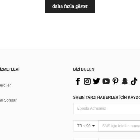
daha fazla göster
İZMETLERİ
BİZİ BULUN
rgiler
n
SHEIN TARZI HABERLER IÇIN KAY
an Sorular
TR + 90