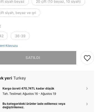
ift siyah beyaz
20 çift (10 beyaz, 10 siyah)
ift siyah, beyaz ve gri
t
42
36-39
ent Kılavuzu
, ürün tükendi.
SATILDI
k yeri
Turkey
Kargo ücreti 470,74TL kadar düşük
Tah. Teslimat:
Ağustos 16 - Ağustos 19
Bu kategorideki ürünler iade edilemez veya
değiştirilemez.