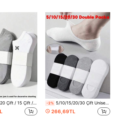
ri Siyah Üç Renk, Sevimli Kız Çocuk Çorabı, Tüm Mevsimlere Uygun, Nefes Alabilen File Yapı, Nem Emici ve Ter Tutmaz, Yumuşak ve Pürüzsüz Dokulu, Tatil, Spor, Günlük ve İş Giyim İçin, Karışık Renk Gönderim, 6/9 Çift
5/10/15/20/30 Çift Unisex Saf Pamuklu File Görünmez Babet Çorap, Ultra İnce Nefes Alabilen Ter Emici, Düşük Kesim Sığ Tasarım, Kaymaz Topuk, Günlük Kullanım, Koşu ve Spor İçin Çok Amaçlı, Yumuşak Cilt Dostu Dayanıklı, Çoklu Boyutlu Toplu Paket, Tüm Mevsimler İçin Minimalist Her Şeye Uyumlu Kısa Çorap, Parti, Kutlama, Cadılar Bayramı ve Noel İçin Uygun
-2%
L
266,69TL