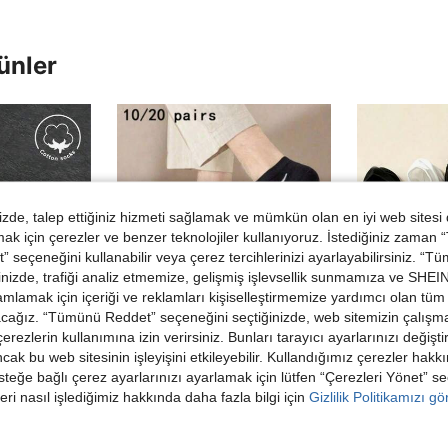
ünler
de, talep ettiğiniz hizmeti sağlamak ve mümkün olan en iyi web sitesi
 için çerezler ve benzer teknolojiler kullanıyoruz. İstediğiniz zaman
 seçeneğini kullanabilir veya çerez tercihlerinizi ayarlayabilirsiniz. “T
nizde, trafiği analiz etmemize, gelişmiş işlevsellik sunmamıza ve SHEIN 
mlamak için içeriği ve reklamları kişiselleştirmemize yardımcı olan tüm 
acağız. “Tümünü Reddet” seçeneğini seçtiğinizde, web sitemizin çalışm
 çerezlerin kullanımına izin verirsiniz. Bunları tarayıcı ayarlarınızı değişt
ancak bu web sitesinin işleyişini etkileyebilir. Kullandığımız çerezler hak
0,55TL tasarruf
steğe bağlı çerez ayarlarınızı ayarlamak için lütfen “Çerezleri Yönet” s
edin
eri nasıl işlediğimiz hakkında daha fazla bilgi için
Gizlilik Politikamızı g
20/10/5/1 Çift Erkek & Kadın Kısa Görünmez Çorap, Çok Renkli Karikatür Desenli. Nefes Alabilen, Nem Emici, Yumuşak. Tüm Mevsimler ve Çok Amaçlı Kullanım İçin. Rastgele Renkler.
10 Çift/20 Çift Unisex Siyah Düz Renk Günlük Spor Kısa Çorap, Minimalist Çift Çorapları
1/5 Çift/10 Çift Erkek Babet Çorabı, Karikatür Siyah & Beyaz Renk Blok Desen Tasarımlı Yar
-1%
-41%
29 kaldı
86,70TL