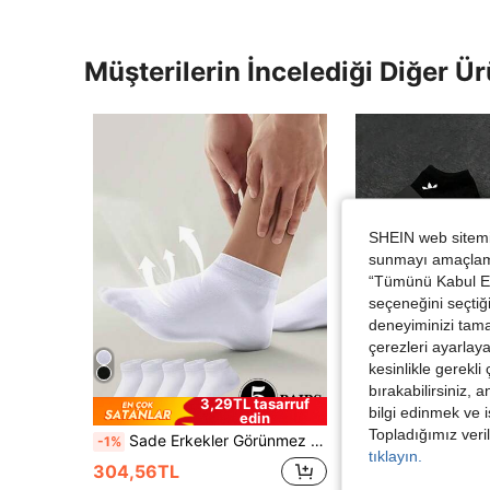
Müşterilerin İncelediği Diğer Ür
SHEIN web sitemiz
sunmayı amaçlamak
“Tümünü Kabul Et”
seçeneğini seçtiği
deneyiminizi tama
çerezleri ayarlay
kesinlikle gerekli
bırakabilirsiniz, 
3,29TL tasarruf
bilgi edinmek ve i
edin
Topladığımız veril
Sade Erkekler Görünmez Çorap
-1%
tıklayın.
90,54TL
304,56TL