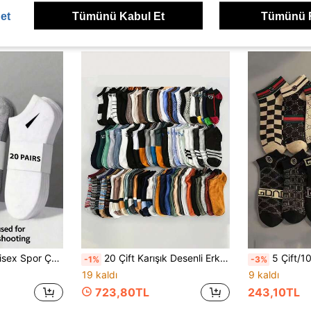
51,48TL
Yüksek Tekrar Eden Müşteriler
et
Tümünü Kabul Et
Tümünü 
bı, Slash Desenli, Rahat, Nem Emici ve Nefes Alabilen
20 Çift Karışık Desenli Erkek Kısa Çorap Seti, Günlük Kullanım İçin Mix & Match, Çok Renkli ve Çok Stilli, Farklı Kombinlere Uygun, Temel Stok Ürünü
5 Çift/10 Çift Erkek Kısa Çorap, İ
-1%
-3%
19 kaldı
9 kaldı
723,80TL
243,10TL