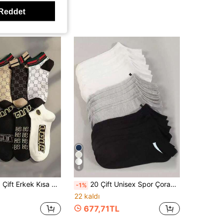
Reddet
Yüksek Tekrar Eden Müşteriler
6
nce Nefes Alabilen Ins Çok Yönlü Lüks Tekne Çorabı Marka Çoraplar
20 Çift Unisex Spor Çorabı, Beyaz/Siyah/Gri Kısa Bilek Çorabı, Diyagonal Çizgili Desenli, Rahat, Teri Emici, Nefes Alabilen, Klasik Çok Yönlü Düz Renk Minimalist Moda Çiftler İçin Babet Çorabı, Günlük Günlük Giyim İçin Uygun
-1%
22 kaldı
677,71TL