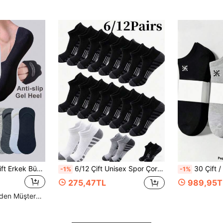
1/5/10/15/20/30 Çift Erkek Büyük Beden Topuk Tutucu Kaymaz Ultra Düşük Kesim Nefes Alabilen Görünmez Babet Çorap, Günlük Kullanım veya Spor İçin Uygun
6/12 Çift Unisex Spor Çorabı, Nefes Alabilen, Nem Emici, Kaymaz, Rahat Bilek Çorabı
30 Çift / 20 Çift / 15 Çift / 10 Çift / 5 Çift / 3 Çift / 1 Çift Kadın Babet Çorabı, Görünmez Kısa Çorap, Beyaz G
-1%
-1%
275,47TL
989,95T
Yüksek Tekrar Eden Müşteriler