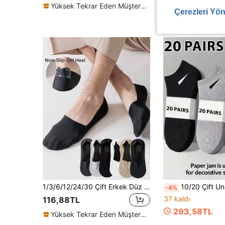
Yüksek Tekrar Eden Müşteriler
Çerezleri Yön
1/3/6/12/24/30 Çift Erkek Düz Tabanlı Nefes Alabilen Yumuşak Naylon Düşük Kesim Görünmez Babet Çorap, Kaymaz Jel Topuklu, Spor veya Günlük Kullanım İçin Uygun
10/20 Çift Unisex Spor Çorabı, Beyaz/Siyah/Gri Kısa Bilek Çora
-4%
37 kaldı
116,88TL
293,58TL
Yüksek Tekrar Eden Müşteriler