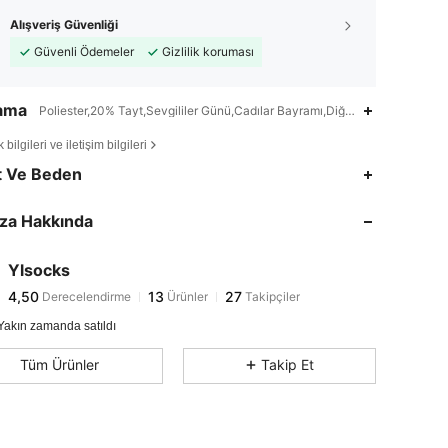
Alışveriş Güvenliği
Güvenli Ödemeler
Gizlilik koruması
lama
Poliester,20% Tayt,Sevgililer Günü,Cadılar Bayramı,Diğer
bilgileri ve iletişim bilgileri
t Ve Beden
za Hakkında
4,50
13
27
Ylsocks
4,50
13
27
Derecelendirme
Ürünler
Takipçiler
a***3
1 gün önce
'i takip etti
Yakın zamanda satıldı
Tüm Ürünler
Takip Et