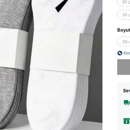
20 ç
30 ç
Boyu
39-
Bed
Üzgünüm
Sev