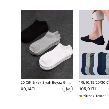
20 Çift Erkek Siyah Beyaz Gri Spor Babet Çorabı
69,14TL
105,91TL