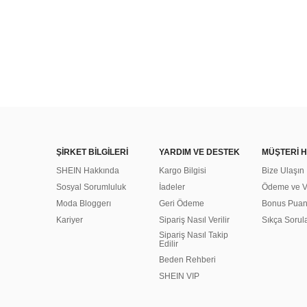
ŞİRKET BİLGİLERİ
YARDIM VE DESTEK
MÜŞTERİ H
SHEIN Hakkında
Kargo Bilgisi
Bize Ulaşın
Sosyal Sorumluluk
İadeler
Ödeme ve Ve
Moda Bloggerı
Geri Ödeme
Bonus Pua
Kariyer
Sipariş Nasıl Verilir
Sıkça Sorul
Sipariş Nasıl Takip
Edilir
Beden Rehberi
SHEIN VIP