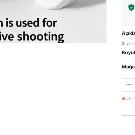
Açık
Güvenlik 
Boyu
Mağa
3K+ 