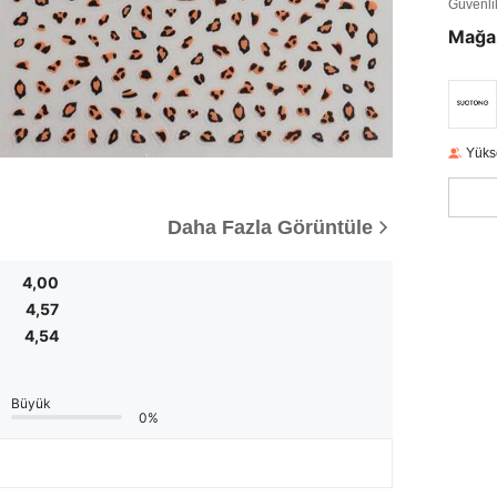
Güvenlik 
Mağa
Yüks
Daha Fazla Görüntüle
4,00
4,57
4,54
Büyük
0%