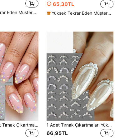
65,30TL
Yüksek Tekrar Eden Müşteriler
Yüksek Tekrar Eden Müşteriler
2 Adet/Set Şık Tırnak Çıkartması Farklı Boyutlarda Renkli Nokta Tasarımlı Y2K Stili Sevimli Dekaller DIY Tırnak Sanatı Süsleme Araçları Tırnak Malzemeleri
1 Adet Tırnak Çıkartmaları Yüksek Parlaklıkta İnci Takı Fransız Çizgisi Dekorasyon Sanatı Kaydırıcı Holografik Kendinden Yapışkanlı Uçlar Çıkartmalar DIY Manikür Aksesuarları Malzemeleri
66,95TL