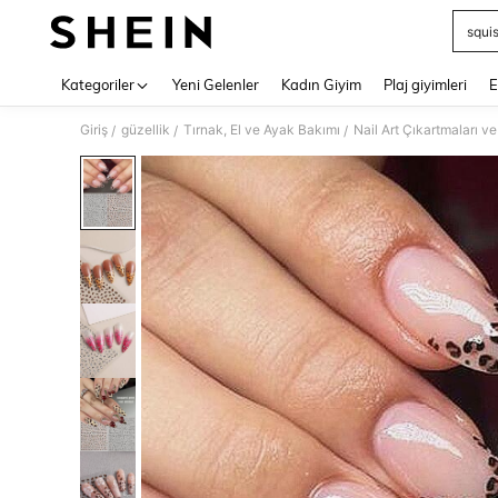
squi
Use up 
Kategoriler
Yeni Gelenler
Kadın Giyim
Plaj giyimleri
E
Giriş
güzellik
Tırnak, El ve Ayak Bakımı
Nail Art Çıkartmaları ve
/
/
/