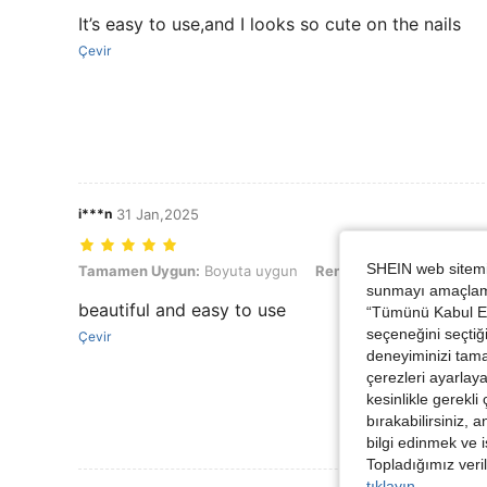
It’s easy to use,and I looks so cute on the nails
Çevir
i***n
31 Jan,2025
SHEIN web sitemiz
Tamamen Uygun: Boyuta uygun, Renk: Çok renkli
Tamamen Uygun:
Boyuta uygun
Renk:
Çok renkli
sunmayı amaçlamak
beautiful and easy to use
“Tümünü Kabul Et”
seçeneğini seçtiği
Çevir
deneyiminizi tama
çerezleri ayarlay
kesinlikle gerekli
bırakabilirsiniz, 
bilgi edinmek ve i
Topladığımız veril
tıklayın.