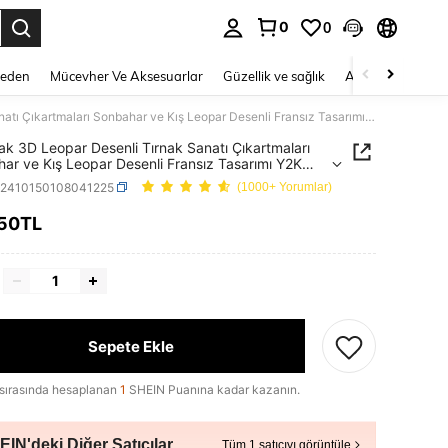
0
0
 to select.
Beden
Mücevher Ve Aksesuarlar
Güzellik ve sağlık
Ayakkabı
Ev T
2 Yaprak 3D Leopar Desenli Tırnak Sanatı Çıkartmaları Sonbahar ve Kış Leopar Desenli Fransız Tasarımı Y2K Charm Tırnak Çıkartmaları Hayvan Desenli Kendinden Yapışkanlı Tırnak Malzemeleri Tırnaklar
ak 3D Leopar Desenli Tırnak Sanatı Çıkartmaları
ar ve Kış Leopar Desenli Fransız Tasarımı Y2K
Tırnak Çıkartmaları Hayvan Desenli Kendinden
b2410150108041225
(1000+ Yorumlar)
anlı Tırnak Malzemeleri Tırnaklar
,50TL
ICE AND AVAILABILITY
Sepete Ekle
sırasında hesaplanan
1
SHEIN Puanına kadar kazanın.
IN'deki Diğer Satıcılar
Tüm 1 satıcıyı görüntüle