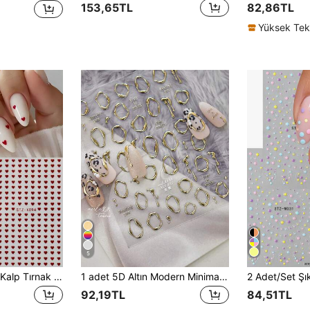
153,65TL
82,86TL
5
2 adet Mini Kırmızı Kalp Tırnak Süsleme Çıkartması, Sevgililer Günü Tırnak Çıkartmaları, Yeni Yıl Tırnak Malzemeleri, Kendin Yap Tırnak Takı Dekorasyonu
1 adet 5D Altın Modern Minimalist Metal Tırnak Sanatı Çıkartması, Lüks Kalp Şeklinde Tırnak Çıkartmaları, Kendin Yap Kendinden Yapışkanlı Tırnak Çıkartmaları, Tırnak Malzemeleri
92,19TL
84,51TL