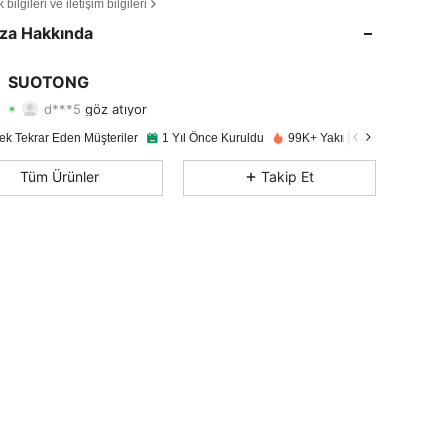
bilgileri ve iletişim bilgileri
4,92
580
14K
za Hakkında
4,92
580
14K
SUOTONG
d***5
göz atıyor
4,92
580
14K
Derecelendirme
Ürünler
Takipçiler
ek Tekrar Eden Müşteriler
1 Yıl Önce Kuruldu
99K+ Yakın zamanda satıldı
4,92
580
14K
Tüm Ürünler
Takip Et
4,92
580
14K
4,92
580
14K
4,92
580
14K
4,92
580
14K
4,92
580
14K