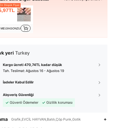
n Düşük Fiyat
5,97TL
MEIJIAGONZU
k yeri
Turkey
Kargo ücreti 470,74TL kadar düşük
Tah. Teslimat:
Ağustos 16 - Ağustos 19
İadeler Kabul Edilir
Alışveriş Güvenliği
Güvenli Ödemeler
Gizlilik koruması
lama
Grafik,EVCİL HAYVAN,Batılı,Çöp Punk,Gotik
4,92
580
14K