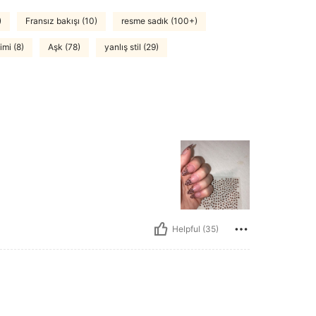
)
Fransız bakışı (10)
resme sadık (100+)
imi (8)
Aşk (78)
yanlış stil (29)
Helpful (35)