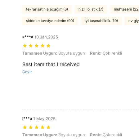
tekrar satın alacağım (6)
hızlı lojistik (7)
muhteşem (22
şiddetle tavsiye ederim (90)
İyi taşınabilirlik (19)
ev giy
k***a
10 Jan,2025
Tamamen Uygun: Boyuta uygun, Renk: Çok renkli
Tamamen Uygun:
Boyuta uygun
Renk:
Çok renkli
Best item that I received
Çevir
l***a
1 May,2025
Tamamen Uygun: Boyuta uygun, Renk: Çok renkli
Tamamen Uygun:
Boyuta uygun
Renk:
Çok renkli