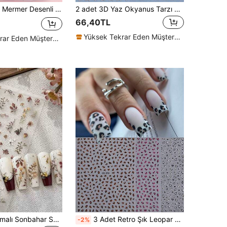
 Minimalist Zarif Tasarımlı Yıldızlı Gökyüzü Kağıt Tırnak Tam Kapatıcı DIY Çıkartmaları, Kadınlar ve Kızlar İçin Tırnak Sanatı Aksesuarları, İlkbahar/Yaz Tırnak Süsleme Malzemeleri
2 adet 3D Yaz Okyanus Tarzı Simli Yıldız Tırnak Çıkartması, Gümüş ve Altın Yıldız Tasarımlı Kendinden Yapışkanlı, Plaj, Yüzme Partisi ve Günlük Tırnak Süslemesi İçin Uygundur
66,40TL
Yüksek Tekrar Eden Müşteriler
Yüksek Tekrar Eden Müşteriler
1 Adet Kabartmalı Sonbahar Suluboya Kurumuş Yaprak ve Çiçek Tırnak Çıkartması, Tatlı Moda Karınca Desenli Dekoratif Çıkartma, DIY Tırnak Sanatı Çıkartması, Vintage Sonbahar Kurumuş Çiçek Bitki Tırnak Çıkartması, İnce Yarı Saydam Mürekkep Dokulu Çiçek, Dal, Yaprak ve Mantar Kombinasyon Deseni, Karamel Kırmızı-Kahve Sıcak Ton Vintage Renk, Yarı Saydam Yumuşak Film İnce ve Tırnak Yüzeyine Yapışan, Serbest Kesim Boyutu İçin Kendinden Yapışkanlı Arkalık, El Yapımı Takma Tırnaklar ve Jel Uzatma Bale Tırnakları İçin Uygun
3 Adet Retro Şık Leopar Desenli 3D Tırnak Sanatı Çıkartmaları Siyah Beyaz Pembe Kahverengi Kış Leopar Desenli Kendinden Yapışkanlı 3D Dekaller Manikür Süsleme Tırnak Malzemeleri Kadın ve Kızlar İçin Sonbahar Kış Tasarımı Tırnaklara Yapıştırılabilir
-2%