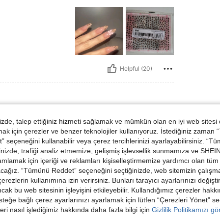
Helpful (20)
de, talep ettiğiniz hizmeti sağlamak ve mümkün olan en iyi web sitesi
 için çerezler ve benzer teknolojiler kullanıyoruz. İstediğiniz zaman
 seçeneğini kullanabilir veya çerez tercihlerinizi ayarlayabilirsiniz. “T
nizde, trafiği analiz etmemize, gelişmiş işlevsellik sunmamıza ve SHEIN 
mlamak için içeriği ve reklamları kişiselleştirmemize yardımcı olan tüm 
acağız. “Tümünü Reddet” seçeneğini seçtiğinizde, web sitemizin çalışm
 çerezlerin kullanımına izin verirsiniz. Bunları tarayıcı ayarlarınızı değişt
ancak bu web sitesinin işleyişini etkileyebilir. Kullandığımız çerezler hak
Helpful (16)
steğe bağlı çerez ayarlarınızı ayarlamak için lütfen “Çerezleri Yönet” s
eri nasıl işlediğimiz hakkında daha fazla bilgi için
Gizlilik Politikamızı g