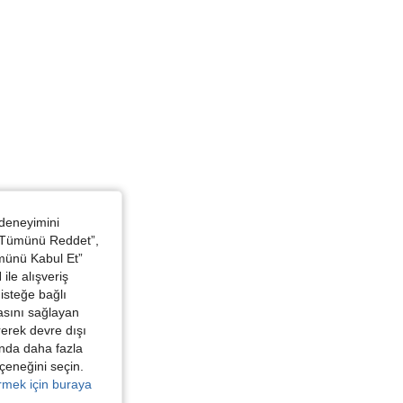
 deneyimini
 “Tümünü Reddet”,
ümünü Kabul Et”
ile alışveriş
isteğe bağlı
asını sağlayan
irerek devre dışı
kında daha fazla
eçeneğini seçin.
örmek için buraya