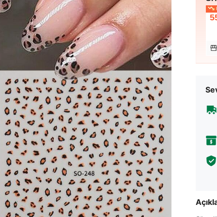
E
5
Sev
Açık