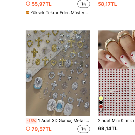
55,97TL
58,17TL
Yüksek Tekrar Eden Müşteriler
11
1 Adet 3D Gümüş Metal Tırnak Charm Çıkartması, Haç Kutsal Kalp Ay Güneş Yıldız Lüks Tırnak Çıkartması, Retro Gotik Dini Tırnak Sanatı Süsü
-15%
69,14TL
79,57TL