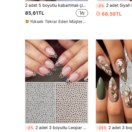
2 adet 5 boyutlu kabartmalı çiçekli tırnak süsleme çıkartması, beyaz ve pembe hibiskus oyma deseni, kendinden yapışkanlı tırnak çıkartmaları, tırnak süsleme malzemeleri, evde kendin yap salon, ilkbahar, Sevgililer Günü, düğün tırnakları için uygundur.
2 adet Siyah Puantiyeli Kurdeleli Tırnak Çıkartması, Fransız Dalga Çizgil
-2%
85,61TL
68,59TL
Yüksek Tekrar Eden Müşteriler
2 adet 3 boyutlu Leopar Desenli Tırnak Çıkartması, Sonbahar/Kış Fransız Leopar Tasarımı Y2K Tarzı Tırnak Sanatı Çıkartmaları, Hayvan Desenli Kendinden Yapışkanlı Tırnak Çıkartmaları
2 adet 3 boyutlu beyaz kır çiçeği tırnak süsleme çıkartması, zarif çiçekli ve yapraklı kendinden yap
-2%
-25%