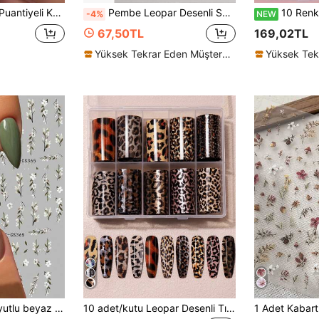
i Tırnak Sanatı Çıkartmaları, Kendin Yap Düğün Tırnak Süslemesi
Pembe Leopar Desenli Seksi 3D Tırnak Çıkartmaları Sonbahar Kış Stili Gül Kırmızı Kahve Rengi Y2K Seksi Vahşi Tırnak Süsleri 2 Adet Tırnak Malzemeleri
10 Renk Mermer Desenli Tırnak Transfer Folyosu, Su Dalgası Tırnak Folyosu Çıkartmaları,
-4%
NEW
67,50TL
169,02TL
Yüksek Tekrar Eden Müşteriler
ışkanlı tırnak kaydırıcıları, düğün kutlamaları için kendin yap tırnak süslemeleri için uygundur.
10 adet/kutu Leopar Desenli Tırnak Sanatı Transfer Folyoları Tırnak Aksesuarları Kendin Yap Tırnak Çıkartmaları Tırnak Malzemeleri