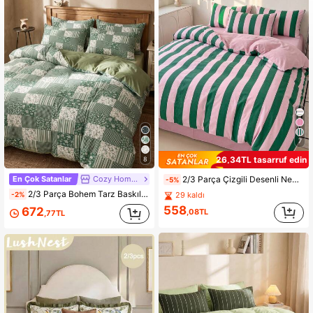
9.1K Takipçiler
4,86
9.1K Takipçiler
4,86
9.1K Takipçiler
4,86
9.1K Takipçiler
4,86
7
9.1K Takipçiler
4,86
26,34TL tasarruf edin
8
En Çok Satanlar
Cozy Home Textiles
2/3 Parça Çizgili Desenli Nevresim/Yorgan Kılıfı Seti, Yatak Takımı, Rahat ve Nefes Alabilen, Hafif, Tüylenme Karşıtı/Makinede Yıkanabilir, Oda Dekoru, Yatak Odası Dekoru, Yurt Yatak Takımı, Tüm Mevsim ve Yaz, Twin/Full/Queen/King Yataklara Uygun, Okula Dönüş
-5%
9.1K Takipçiler
4,86
2/3 Parça Bohem Tarz Baskılı Nevresim Takımı, Yorgan Kılıf Seti, Yatak Takımı, Rahat ve Nefes Alabilen, Hafif, Tüylenme Karşıtı/Makinede Yıkanabilir, Oda Dekoru, Yatak Odası Dekoru, Yurt Yatak Takımı, Tüm Mevsimler İçin, Twin/Full/Queen/King Yataklara Uygun, Sonbahar Ev Dekoru
-2%
29 kaldı
558
672
,08TL
,77TL