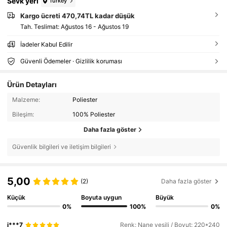
Sevk yeri
Turkey
Kargo ücreti 470,74TL kadar düşük
Tah. Teslimat:
Ağustos 16 - Ağustos 19
İadeler Kabul Edilir
Güvenli Ödemeler · Gizlilik koruması
Ürün Detayları
Malzeme:
Poliester
Bileşim:
100% Poliester
Daha fazla göster
Güvenlik bilgileri ve iletişim bilgileri
5,00
(2)
Daha fazla göster
Küçük
Boyuta uygun
Büyük
0%
100%
0%
i***7
Renk: Nane yeşili / Boyut: 220*240