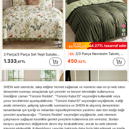
19
14,27TL tasarruf edin
9
2/3 Parça Nevresim Takımı, Ev Tekstili, Minimalist Stil, Yeşil ve Beyaz Çizgili, Konforlu ve Nefes Alan Yatak Takımı, Yumuşak ve Tüylenme Karşıtı, Yorgan İçliği Hariç, Tüm Büyük Yatak Boyutlarına Uygun, Tüm Mevsimler İçin, Oda Dekoru
2 Parça/3 Parça Set Yeşil Suluboya Stili Yaprak Desenli Kuş Baskılı Fırfırlı Kenar Nevresim Takımı (1 Nevresim + 2 Yastık Kılıfı, İç Dolgu Hariç), Polyester Fiberden Üretilmiştir, Yatak Odası ve Misafir Odası İçin Uygun, Hediye Olarak, Cilt Dostu Yumuşak ve Hafif, Dört Mevsim Yatak Takımı, Yatak Odası Estetiği, Ev Estetiği
-3%
1.333
450
,47TL
,52TL
SHEIN web sitemizde, talep ettiğiniz hizmeti sağlamak ve mümkün olan en iyi web sitesi
deneyimini sunmayı amaçlamak için çerezler ve benzer teknolojiler kullanıyoruz.
İstediğiniz zaman “Tümünü Reddet”, “Tümünü Kabul Et” seçeneğini kullanabilir veya
çerez tercihlerinizi ayarlayabilirsiniz. “Tümünü Kabul Et” seçeneğini seçtiğinizde, trafiği
analiz etmemize, gelişmiş işlevsellik sunmamıza ve SHEIN ile alışveriş deneyiminizi
tamamlamak için içeriği ve reklamları kişiselleştirmemize yardımcı olan tüm isteğe bağlı
çerezleri ayarlayacağız. “Tümünü Reddet” seçeneğini seçtiğinizde, web sitemizin
çalışmasını sağlayan kesinlikle gerekli çerezlerin kullanımına izin verirsiniz. Bunları
tarayıcı ayarlarınızı değiştirerek devre dışı bırakabilirsiniz, ancak bu web sitesinin
işleyişini etkileyebilir. Kullandığımız çerezler hakkında daha fazla bilgi edinmek ve isteğe