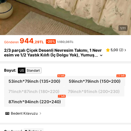
1/11
944
-20%
,29TL
1.180,36TL
Gönderen
2/3 parçalı Çiçek Desenli Nevresim Takımı, 1 Nevr
5,00
(
2
)
esim ve 1/2 Yastık Kılıfı (İç Dolgu Yok), Yumuş
ak ve Nefes Alabilen Kumaş, Yıkanabilir, Çift
Kişilik, Kraliçe Boy ve Kral Boy Yataklar İçin Uygu
ndur
Boyut
:
US
Standart
6 left
23 left
53inch*79inch
(135*200)
59inch*79inch
(150*200)
71inch*87inch
(180*220)
79inch*91inch
(200*230)
7 left
87inch*94inch
(220*240)
Bedent Kılavuzu