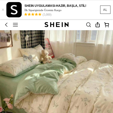
SHEIN UYGULAMASI-HAZIR, BAŞLA, STİL!
×
AL
İlk Siparişinizde Ücretsiz Kargo
(5,000)