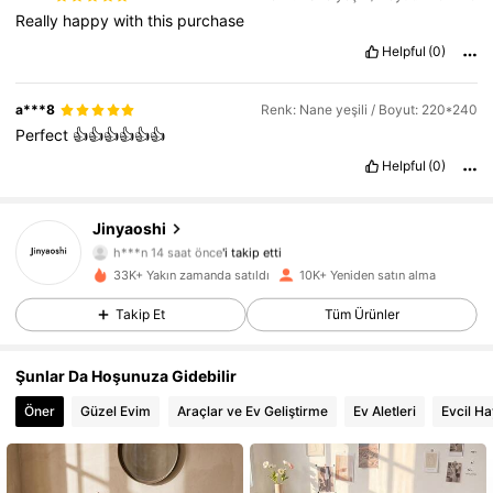
Really
happy
with
this
purchase
Helpful
(0)
a***8
Renk: Nane yeşili / Boyut: 220*240
Perfect
👍👍👍👍👍👍
Helpful
(0)
Jinyaoshi
9.1K Takipçiler
4,86
h***n
14 saat önce
'i takip etti
n***4
göz atıyor
33K+ Yakın zamanda satıldı
10K+ Yeniden satın alma
9.1K Takipçiler
4,86
Takip Et
Tüm Ürünler
9.1K Takipçiler
4,86
Şunlar Da Hoşunuza Gidebilir
9.1K Takipçiler
4,86
Öner
Güzel Evim
Araçlar ve Ev Geliştirme
Ev Aletleri
Evcil H
9.1K Takipçiler
4,86