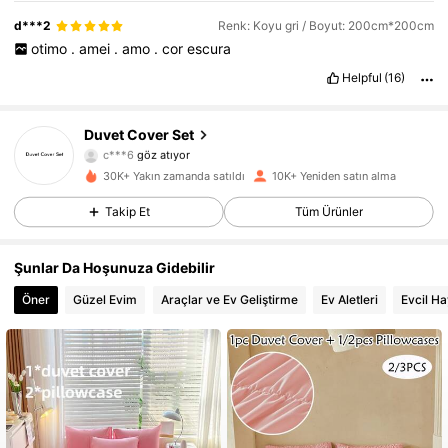
d***2
Renk: Koyu gri / Boyut: 200cm*200cm
otimo
.
amei
.
amo
.
cor
escura
Helpful
(16)
1.8K Takipçiler
4,86
Duvet Cover Set
c***6
göz atıyor
1.8K Takipçiler
4,86
30K+ Yakın zamanda satıldı
10K+ Yeniden satın alma
Takip Et
Tüm Ürünler
1.8K Takipçiler
4,86
Şunlar Da Hoşunuza Gidebilir
1.8K Takipçiler
4,86
Öner
Güzel Evim
Araçlar ve Ev Geliştirme
Ev Aletleri
Evcil H
1.8K Takipçiler
4,86
1.8K Takipçiler
4,86
1.8K Takipçiler
4,86