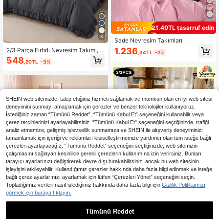
21,40TL tasarruf edin
8
Sade Nevresim Takımları
1.236
2/3 Parça Fırfırlı Nevresim Takımı, Y
,34TL
-2%
urt Yatak Takımı, Gri Yatak Takımı,
548
,20TL
-3%
Rahat Oda Dekoru, Cilt Dostu ve Ne
fes Alabilen, Süper Yumuşak Tüylen
me Karşıtı, Yorgan İçliği Dahil Değild
ir, Twin/Full/Queen/King Boy Yatakl
ar İçin Uygun, Tüm Mevsimler, Maki
nede Yıkanabilir, Okula Dönüş
SHEIN web sitemizde, talep ettiğiniz hizmeti sağlamak ve mümkün olan en iyi web sitesi
deneyimini sunmayı amaçlamak için çerezler ve benzer teknolojiler kullanıyoruz.
İstediğiniz zaman “Tümünü Reddet”, “Tümünü Kabul Et” seçeneğini kullanabilir veya
çerez tercihlerinizi ayarlayabilirsiniz. “Tümünü Kabul Et” seçeneğini seçtiğinizde, trafiği
analiz etmemize, gelişmiş işlevsellik sunmamıza ve SHEIN ile alışveriş deneyiminizi
tamamlamak için içeriği ve reklamları kişiselleştirmemize yardımcı olan tüm isteğe bağlı
çerezleri ayarlayacağız. “Tümünü Reddet” seçeneğini seçtiğinizde, web sitemizin
çalışmasını sağlayan kesinlikle gerekli çerezlerin kullanımına izin verirsiniz. Bunları
tarayıcı ayarlarınızı değiştirerek devre dışı bırakabilirsiniz, ancak bu web sitesinin
işleyişini etkileyebilir. Kullandığımız çerezler hakkında daha fazla bilgi edinmek ve isteğe
bağlı çerez ayarlarınızı ayarlamak için lütfen “Çerezleri Yönet” seçeneğini seçin.
Topladığımız verileri nasıl işlediğimiz hakkında daha fazla bilgi için
Gizlilik Politikamızı
görmek için buraya tıklayın.
5
25
Tümünü Reddet
2/3 Parça Süper Yumuşak Düz Açık
Pembe Nevresim Takımı, Yumuşak