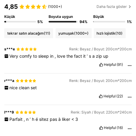
4,85
(1000+)
Daha fazla göster
Küçük
Boyuta uygun
Büyük
5%
94%
1%
tekrar satın alacağım
(11)
yumuşak
(1000+)
hızlı lojistik
(10)
s***e
Renk: Beyaz / Boyut: 200cm*200cm
Very
comfy
to
sleep
in
,
love
the
fact
it
’
s
a
zip
up
Helpful
(91)
r***a
Renk: Beyaz / Boyut: 200cm*200cm
nice
clean
set
Helpful
(22)
l***9
Renk: Siyah / Boyut: 220cm*240cm
Parfait
,
n
’
h
é
sitez
pas
à
liker
<
3
Helpful
(16)