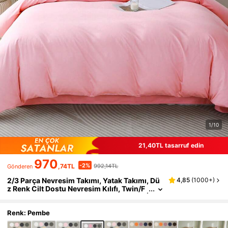
1/10
21,40TL tasarruf edin
970
-2%
,74TL
992,14TL
Gönderen
2/3 Parça Nevresim Takımı, Yatak Takımı, Dü
4,85
(
1000+
)
z Renk Cilt Dostu Nevresim Kılıfı, Twin/F
ull/Queen/King/California King Yataklar İ
çin Uygun, Yatak Odası, Misafir Odası ve Yurt
İçin İdeal, 1 Nevresim Kılıfı ve 1/2 Yastık Kılıfı
Renk: Pembe
(Dolgu Dahil Değildir), Makinede Yıkanabilir