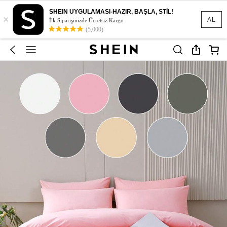
SHEIN UYGULAMASI-HAZIR, BAŞLA, STİL!
×
AL
İlk Siparişinizde Ücretsiz Kargo
(5,000)