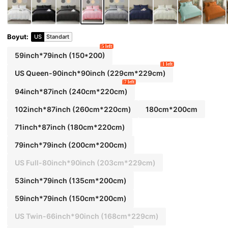
Boyut
:
US
Standart
5 left
59inch*79inch
(150*200)
1 left
US Queen-90inch*90inch
(229cm*229cm)
7 left
94inch*87inch
(240cm*220cm)
102inch*87inch
(260cm*220cm)
180cm*200cm
71inch*87inch
(180cm*220cm)
79inch*79inch
(200cm*200cm)
US Full-80inch*90inch
(203cm*229cm)
53inch*79inch
(135cm*200cm)
59inch*79inch
(150cm*200cm)
US Twin-66inch*90inch
(168cm*229cm)