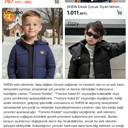
767
,70TL
-48%
SHEIN Erkek Çocuk Siyah Minimali
st Harf Baskılı Termal Astarlı Fermu
1.011
,90TL
arlı Kapüşonlu Ceket, Kış İçin Uygu
n
SHEIN Explorewe Cep Önden Düğm
eli Sade Gündelik Genç Erkek Takı
685
SHEIN Çocuklar İçin 2 Parça Genç
,94TL
-46%
mları
Erkek Günlük Raglan Kollu Uzun Ko
592
,65TL
llu Dik Yaka Dekoratif Şeritli Yarım F
ermuarlı Ceket ve Lastikli Bel Uzun
Pantolon Takımı
SHEIN web sitemizde, talep ettiğiniz hizmeti sağlamak ve mümkün olan en iyi web sitesi
deneyimini sunmayı amaçlamak için çerezler ve benzer teknolojiler kullanıyoruz.
SHEIN Genç Erkek Temel Sevimli K
İstediğiniz zaman “Tümünü Reddet”, “Tümünü Kabul Et” seçeneğini kullanabilir veya
ulak Tasarımı Dolgulu Mont
7 kaldı
çerez tercihlerinizi ayarlayabilirsiniz. “Tümünü Kabul Et” seçeneğini seçtiğinizde, trafiği
927
analiz etmemize, gelişmiş işlevsellik sunmamıza ve SHEIN ile alışveriş deneyiminizi
En Çok Satanlar
Dazy
,39TL
-16%
tamamlamak için içeriği ve reklamları kişiselleştirmemize yardımcı olan tüm isteğe bağlı
DAZY Genç Erkek Kapüşonlu Düz
çerezleri ayarlayacağız. “Tümünü Reddet” seçeneğini seçtiğinizde, web sitemizin
Renk Günlük Sokak Stili Dolgulu M
935
çalışmasını sağlayan kesinlikle gerekli çerezlerin kullanımına izin verirsiniz. Bunları
,07TL
-46%
ont Kış
tarayıcı ayarlarınızı değiştirerek devre dışı bırakabilirsiniz, ancak bu web sitesinin
işleyişini etkileyebilir. Kullandığımız çerezler hakkında daha fazla bilgi edinmek ve isteğe