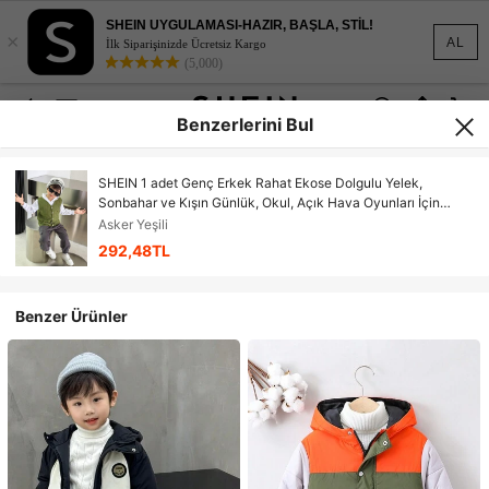
SHEIN UYGULAMASI-HAZIR, BAŞLA, STİL!
×
AL
İlk Siparişinizde Ücretsiz Kargo
(5,000)
Benzerlerini Bul
SHEIN 1 adet Genç Erkek Rahat Ekose Dolgulu Yelek,
Sonbahar ve Kışın Günlük, Okul, Açık Hava Oyunları İçin
Uygun
Asker Yeşili
292,48TL
Benzer Ürünler