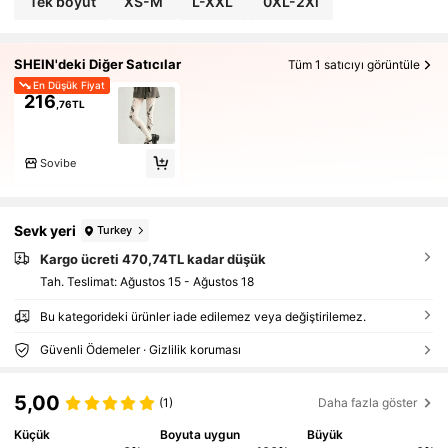
Tek boyut
XS-M
L-XXL
0XL-2Xl
SHEIN'deki Diğer Satıcılar
Tüm 1 satıcıyı görüntüle
En Düşük Fiyat
216
,76TL
Sovibe
Sevk yeri
Turkey
Kargo ücreti 470,74TL kadar düşük
Tah. Teslimat:
Ağustos 15 - Ağustos 18
Bu kategorideki ürünler iade edilemez veya değiştirilemez.
Güvenli Ödemeler · Gizlilik koruması
5,00
(1)
Daha fazla göster
Küçük
Boyuta uygun
Büyük