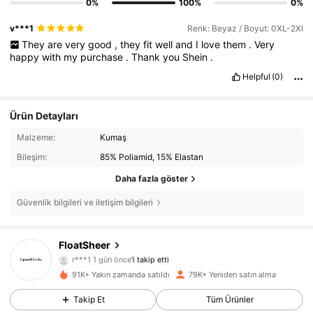
0%
100%
0%
v***1
Renk: Beyaz / Boyut: 0XL-2Xl
They
are
very
good
,
they
fit
well
and
I
love
them
.
Very
happy
with
my
purchase
.
Thank
you
Shein
.
Helpful
(0)
Ürün Detayları
Malzeme:
Kumaş
Bileşim:
85% Poliamid, 15% Elastan
Daha fazla göster
Güvenlik bilgileri ve iletişim bilgileri
FloatSheer
6K Takipçiler
4,76
r***1
1 gün önce
'i takip etti
6K Takipçiler
4,76
91K+ Yakın zamanda satıldı
79K+ Yeniden satın alma
6K Takipçiler
4,76
Takip Et
Tüm Ürünler