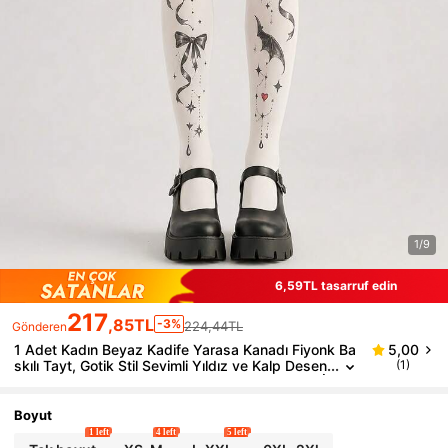
1/9
6,59TL tasarruf edin
217
,85TL
-3%
224,44TL
Gönderen
1 Adet Kadın Beyaz Kadife Yarasa Kanadı Fiyonk Ba
5,00
skılı Tayt, Gotik Stil Sevimli Yıldız ve Kalp Desen
(1)
li Esnek Külotlu Çorap, Sevimli Koyu Stil Çorap, İl
kbahar/Yaz Partileri ve Günlük Kullanım İçin Uygun
Boyut
1 left
4 left
5 left