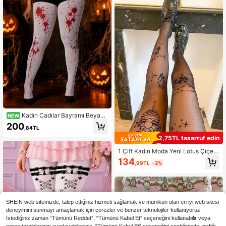
Kadın Cadılar Bayramı Beyaz
NEW
Kırmızı Kan Sıçraması Desenli Cosp
200
,84TL
lay Tayt Külotlu Çorap
2,75TL tasarruf edin
1 Çift Kadın Moda Yeni Lotus Çiçeği
Desenli Siyah Çorap Noel Hediyesi
134
,99TL
-2%
SHEIN web sitemizde, talep ettiğiniz hizmeti sağlamak ve mümkün olan en iyi web sitesi
deneyimini sunmayı amaçlamak için çerezler ve benzer teknolojiler kullanıyoruz.
İstediğiniz zaman “Tümünü Reddet”, “Tümünü Kabul Et” seçeneğini kullanabilir veya