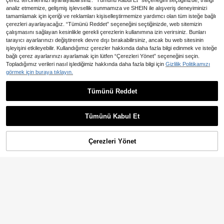
çerez tercihlerinizi ayarlayabilirsiniz. “Tümünü Kabul Et” seçeneğini seçtiğinizde, trafiği
analiz etmemize, gelişmiş işlevsellik sunmamıza ve SHEIN ile alışveriş deneyiminizi
tamamlamak için içeriği ve reklamları kişiselleştirmemize yardımcı olan tüm isteğe bağlı
çerezleri ayarlayacağız. “Tümünü Reddet” seçeneğini seçtiğinizde, web sitemizin
çalışmasını sağlayan kesinlikle gerekli çerezlerin kullanımına izin verirsiniz. Bunları
tarayıcı ayarlarınızı değiştirerek devre dışı bırakabilirsiniz, ancak bu web sitesinin
işleyişini etkileyebilir. Kullandığımız çerezler hakkında daha fazla bilgi edinmek ve isteğe
bağlı çerez ayarlarınızı ayarlamak için lütfen “Çerezleri Yönet” seçeneğini seçin.
Topladığımız verileri nasıl işlediğimiz hakkında daha fazla bilgi için
Gizlilik Politikamızı
Büyük Beden Suni Deri Diz Üstü Ço
rap, Sevimli Fiyonk Baskılı Siyah &
görmek için buraya tıklayın.
38 kaldı
Beyaz Opak Külotlu Çorap, 1 Çift
210
,72TL
Tümünü Reddet
Vintage Coquette Lolita Fiyon
NEW
k Kurdele Kalp Grafik Baskılı Beyaz
200
,84TL
Opak Tayt Külotlu Çorap
Tümünü Kabul Et
Çerezleri Yönet
SEPETE EKLE
%3% İNDİRİM!