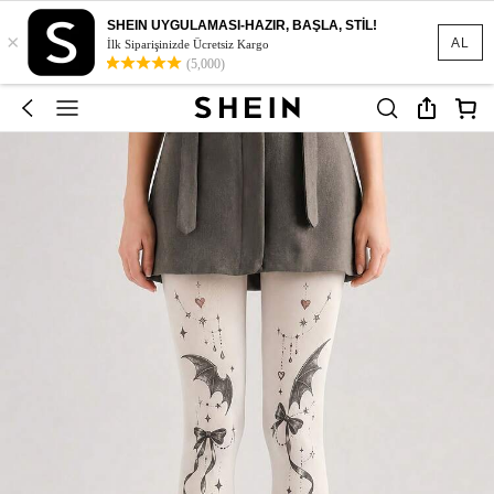
SHEIN UYGULAMASI-HAZIR, BAŞLA, STİL!
×
AL
İlk Siparişinizde Ücretsiz Kargo
(5,000)