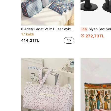
6 Adet/1 Adet Valiz Düzenleyici Çanta, Çok Fonksiyonlu Seyahat Saklama Çantası, Sıkıştırma Çantası, Büyük Kapasiteli Makyaj Çantası, El Çantası, Banyo Tuvalet Çantası, Su Geçirmez Tuvalet Çantası, Kozmetik Çantası, Kaş Kalemi Far Makyaj Fırçası Saklama Çantası, Hijyenik Ped Saklama Çantası, Ruj, Makyaj Fırçası, Makyaj Kalemi, Far, Ayna, Eyeliner, Dudak Parlatıcısı, Cilt Bakım Ürünleri, Diş Fırçası, Diş Fırçası Kabı, Sabun, Şampuan, Tarak, Saat, Telefon, Kolye, Takı, Dijital Ürün Saklama İçin Uygun
Siyah Saç Şekillendirme Aleti Tutucu Rafı, Salon ve Evde K
-1%
17 kaldı
272,73TL
414,31TL