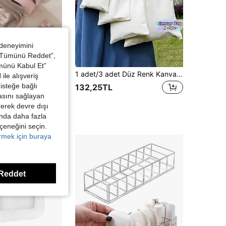
 deneyimini
 “Tümünü Reddet”,
ümünü Kabul Et”
kyaj Çantası, Kore Tarzı Kozmetik Saklama Çantası, Cilt Bakım Çantası, Makyaj Kutusu, Kozmetik Düzenleyici, Nedime Hediyesi, Anneye Hediye, Seyahat Gereçleri, Gemi Turu Gereçleri
1 adet/3 adet Düz Renk Kanvas Çanta, Krem Beyaz Kanvas Alışveriş Çantası, Tekrar Kullanılabilir Kumaş Tote, Kendin Yap, Reklam, Promosyon, Hediye, Seyahat Aktivitesi, Makyaj, Kozmetik, Tatil Düzenleyicisi İçin Uygun Omuz Çantası, El Sanatları İçin Boş Beyaz Çantalar, Yaratıcı Tasarımlarınızı Kendiniz Yapın, Büyük Kapasite, Boho Titreşimleri
ile alışveriş
isteğe bağlı
132,25TL
L
asını sağlayan
Yüksek Tekrar Eden Müşteriler
irerek devre dışı
kında daha fazla
eçeneğini seçin.
örmek için buraya
Reddet