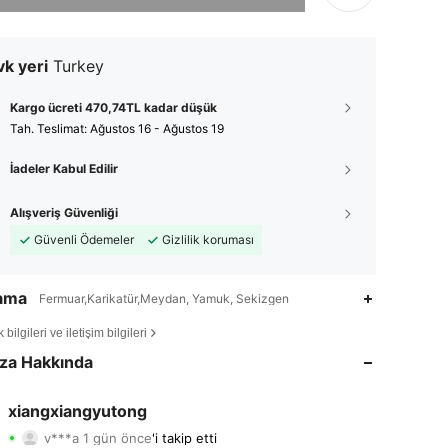
k yeri
Turkey
Kargo ücreti 470,74TL kadar düşük
Tah. Teslimat:
Ağustos 16 - Ağustos 19
İadeler Kabul Edilir
Alışveriş Güvenliği
Güvenli Ödemeler
Gizlilik koruması
lama
Fermuar,Karikatür,Meydan, Yamuk, Sekizgen
bilgileri ve iletişim bilgileri
za Hakkında
xiangxiangyutong
4,83
364
463
v***a
1 gün önce
'i takip etti