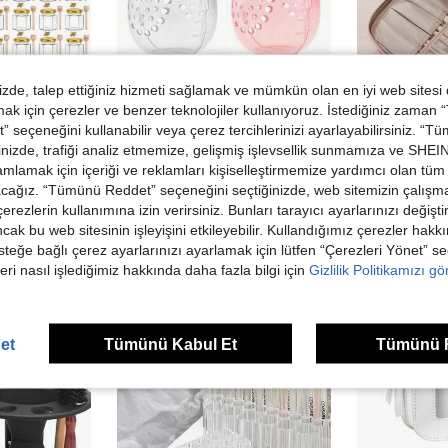
de, talep ettiğiniz hizmeti sağlamak ve mümkün olan en iyi web sitesi
 için çerezler ve benzer teknolojiler kullanıyoruz. İstediğiniz zaman
0TL tasarruf
edin
 seçeneğini kullanabilir veya çerez tercihlerinizi ayarlayabilirsiniz. “T
sü ve Jüt İp ile, Baby Shower, Düğün Hediyelikleri ve Parti Hediyeleri İçin Mükemmel
Dayanıklı Makyaj Süngeri Saklama Kutusu, Yumurta Şeklinde Makyaj Saklama Kutusu, Makyaj Süngeri Tutucu Saklama Kutusu, Makyaj Süngeri Puf Saklama Kutusu, Şeffaf Makyaj Süngeri Saklama Kutusu - Şeffaf Nem Geçirmez Delikli Tasarım Saklama Kutusu - Nefes Alabilir ve Taşınabilir, Seyahat İçin Uygun, İdeal Bir Kozmetik Saklama Kutusu. Yaz
Büyük Kapasiteli 3 Katlı Seyahat Kişisel Bakım Çantası, Taşınabilir Profesyonel Ma
-13%
nizde, trafiği analiz etmemize, gelişmiş işlevsellik sunmamıza ve SHEIN 
8 kaldı
mlamak için içeriği ve reklamları kişiselleştirmemize yardımcı olan tüm 
678,26T
acağız. “Tümünü Reddet” seçeneğini seçtiğinizde, web sitemizin çalışm
122,92TL
 çerezlerin kullanımına izin verirsiniz. Bunları tarayıcı ayarlarınızı değişt
Yüksek Tekrar Eden Müşteriler
ancak bu web sitesinin işleyişini etkileyebilir. Kullandığımız çerezler hak
steğe bağlı çerez ayarlarınızı ayarlamak için lütfen “Çerezleri Yönet” s
eri nasıl işlediğimiz hakkında daha fazla bilgi için
Gizlilik Politikamızı g
et
Tümünü Kabul Et
Tümünü 