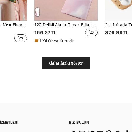
1/5/10 adet Yaratıcı Mısır Firavun Desenli Fermuarlı Makyaj Çantası - Pratik Kozmetik Saklama Çözümü, Tuvalet ve Hijyen Ürünleri İçin - Günlük Kullanım ve Seyahat İçin İdeal - Çok Amaçlı Saklama Çantası; Kozmetik Çantası veya Tuvalet Çantası, Oda Dekorasyonu, Çanta, Makyaj Çantası, Düzenleyici, Saklama, Makyaj Çantaları, Tuvalet Çantası, Masa Düzenleyici, Kozmetik Çantası, Makyaj Kesesi, Makyaj Düzenleyici, Makyaj Kesesi, Kozmetik Çantası, Noel Hediyeleri, Kese, El Çantası / Küçük El Çantası, Makyaj Düzenleyici, Kese, Fırça Tutucu, Mini Kese, Büyük Kapasiteli Kese, Kadınlar İçin Hediyeler, Noel Hediyeleri, Kadınlar İçin Hediye Fikirleri, Makyaj Kesesi, Seyahat İçin Gerekli Eşya
120 Delikli Akrilik Tırnak Etiket Saklama Albümü Kitabı Su Bazlı Etiketler Defteri Manikür Rafları Tırnak Fotoğraf Kabı, Oda, Banyo, Ev, Pembe Oda, Yaşam Alanı Seyahat Eşyaları, Hediye Çantası, Anne, Baba, Erkekler, Arkadaşlar, Öğretmen İçin Hediyeler, Doğum Günü, Düğün, Masa, Raflar, Aksesuarlar, Hediye Kutuları, Komik Hediye, Saklama Çantası, Makyaj Çantası, Tuvalet Çantası, Masa Düzenleyici, Kozmetik Çantası, Makyaj Kesesi, Makyaj Aksesuarları, Makyaj Kesesi, Makyaj Çantaları, Mücevher Kutusu, Kese, Makyaj Fırçası Tutucu, Fırça Tutucu, Parfüm Düzenleyici, Kese Çanta, Kadınlar İçin Hediyeler, Noel Hediyeleri, Kadınlar İçin Hediye Fikirleri, Oda Dekorasyonu
166,27TL
376,99TL
1 Yıl Önce Kuruldu
daha fazla göster
İZMETLERİ
BİZİ BULUN