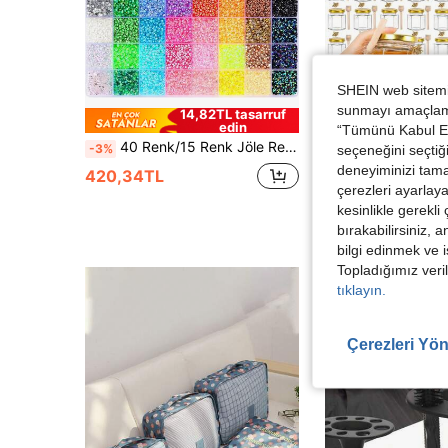
SHEIN web sitemiz
sunmayı amaçlamak
14,82TL tasarruf
22,5
edin
“Tümünü Kabul Et”
40 Renk/15 Renk Jöle Reçine Düz Arka Taş Seti, Tam DIY Aksesuar Kiti ile, Kıyafet, Bardak Süsleme ve Elmas Boyama İçin Çok Amaçlı El Yapımı DIY Malzeme Paketi
60/50/30/20/10/2 Set, 1.5oz Altıgen Mini Cam Bal Kavanozları, Ahşap Bal Kaşığı, Altın Kapak, Arı Sü
-3%
-7%
seçeneğini seçtiği
deneyiminizi tama
39 kaldı
420,34TL
çerezleri ayarlay
321,57TL
kesinlikle gerekli
bırakabilirsiniz, 
bilgi edinmek ve i
Topladığımız veril
tıklayın.
Çerezleri Yön