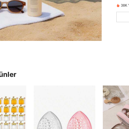
38K 
ünler