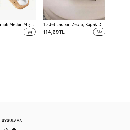
2'si 1 Arada Tırnak Aletleri Ahşap Cilalama Başlığı Saklama Tahtası 6 Delikli Ahşap Saklama Rafı Sergileme Tabanı Alet Malzemeleri Manikür Öğütücü Saklama Rafı Aletleri Tırnak Aksesuarı
1 adet Leopar, Zebra, Köpek Dişi ve Çiçek Desenli Makyaj Çantası, Makyaj Fırçası Tutucu, Seyahat ve Ev Kullanımına Uygun, Unisex, Her Mevsim, Makyaj Çantası, Seyahat İçin Gerekli Malzeme
114,69TL
UYGULAMA