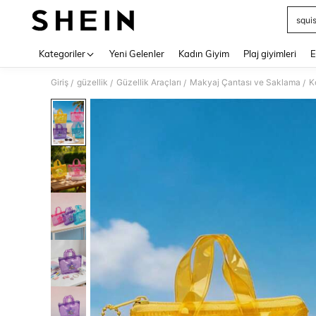
squi
Use up 
Kategoriler
Yeni Gelenler
Kadın Giyim
Plaj giyimleri
E
Giriş
güzellik
Güzellik Araçları
Makyaj Çantası ve Saklama
K
/
/
/
/