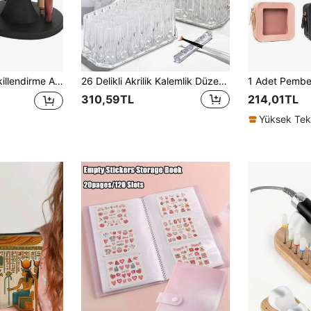
endin Yap Saç Bakım Aleti Düzenleyici, Stokta Mevcut
26 Delikli Akrilik Kalemlik Düzenleyici, Minimalist Tırnak Sanatı Fırçası Saklama Rafı, Masa Düzenleyici, Oda Dekorasyonu
310,59TL
214,01TL