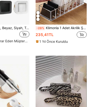
1 Adet Pembe, Beyaz, Siyah, Tek Taraflı Şeffaf, Orta Boy Su Geçirmez Makyaj Çantası, Ruj Saklama Çantası, Kadın Makyaj Çantası, Küçük Makyaj Saklama Kutusu, Kadın Seyahat Çantası, Büyük Kapasiteli Makyaj Fırçası Saklama Seyahat Tuvalet Çantası
Klimonla 1 Adet Akrilik Şeffaf Masaüstü Kozmetik Düzenleyici, Pudra ve Kompakt Kozmetik Paleti İçin Toz Geçirmez Çekmeceli Saklama Kutusu, Makyaj Araçları Sergileme Rafı, Takı Kutusu, Makyaj Fırçası Tutucu, Parfüm Düzenleyici, Çanta, Kadınlar İçin Hediye
-28%
235,41TL
Yüksek Tekrar Eden Müşteriler
1 Yıl Önce Kuruldu