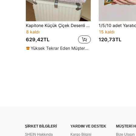
Kapitone Küçük Çiçek Desenli Seyahat Düzenleyici Çanta, Kolay Çıkışlar İçin Büyük Kapasiteli Bagaj Saklama Çantası
8 kaldı
15 kaldı
629,42TL
120,73TL
Yüksek Tekrar Eden Müşteriler
ŞİRKET BİLGİLERİ
YARDIM VE DESTEK
MÜŞTERİ H
SHEIN Hakkında
Kargo Bilgisi
Bize Ulaşın