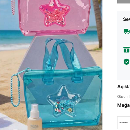
Sev
Açık
Güvenlik 
Mağa