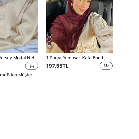
10
1 adet Kadın Jersey Modal Nefes Alabilen Tesettür Örtülü Giysiler
1 Parça Yumuşak Kafa Bandı, Cilde Dost, Düz Renk Başörtüsü, Sade Şal, Sade Plaj Havlusu, Muhafazakar ve Günlük Kullanım
197,55TL
Yüksek Tekrar Eden Müşteriler