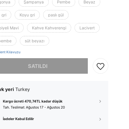
gonya
Şampanya
Pembe
Beyaz
 gri
Koyu gri
paslı gül
iyeli Mavi
Kahve Kahverengi
Lacivert
 pembe
süt beyazı
ent Kılavuzu
, ürün tükendi.
SATILDI
k yeri
Turkey
Kargo ücreti 470,74TL kadar düşük
Tah. Teslimat:
Ağustos 17 - Ağustos 20
İadeler Kabul Edilir