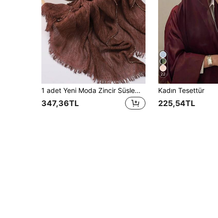
22
1 adet Yeni Moda Zincir Süslemeli Batik Kırışık Mütevazı Başörtüsü Müslüman Başörtüsü
Kadın Tesettür
347,36TL
225,54TL