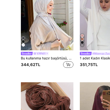
32
YPPMY
#Mütevazı Zara
Trendler
Trendler
Bu kullanıma hazır başörtüsü, yumuşak, nefes alabilen ve tüylenme yapmayan kumaştan üretilmiştir ve Müslüman kadınlar tarafından yıl boyunca günlük kullanım için uygundur.
344,62TL
351,75TL