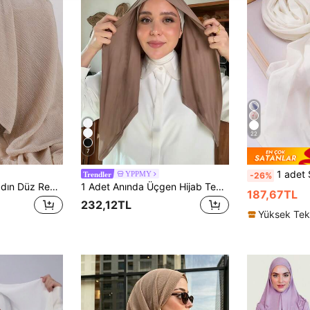
22
7
1 adet Sade, Günlük, Çok Yönl
YPPMY
-26%
Trendler
Al Najma 1 adet Kadın Düz Renk Pileli Günlük Eşarp, Elastik ve Nefes Alabilen Jersey Küçük Uzun Eşarp, Baş Örtüsü, Elbise İçin Sıcaklık ve Güneş Koruması İçin Şal
1 Adet Anında Üçgen Hijab Tek Parça Bağlamalı Başörtüsü, Hızlı Sarım, Kaymaz, İç Başlık veya Katlama Gerektirmez, Günlük Kullanım, Namaz ve Seyahat İçin Uygun
187,67TL
232,12TL