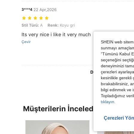
3***4
22 Apr,2026
Stil Türü: A, Renk: Koyu gri
Stil Türü:
A
Renk:
Koyu gri
Its very nice i like it very much
Çevir
SHEIN web sitemiz
sunmayı amaçlamak
“Tümünü Kabul Et”
seçeneğini seçtiği
deneyiminizi tama
çerezleri ayarlay
Daha Fazla Değerlen
kesinlikle gerekli
bırakabilirsiniz, 
bilgi edinmek ve i
Topladığımız veril
tıklayın.
Müşterilerin İncelediği Diğer Ür
Çerezleri Yön