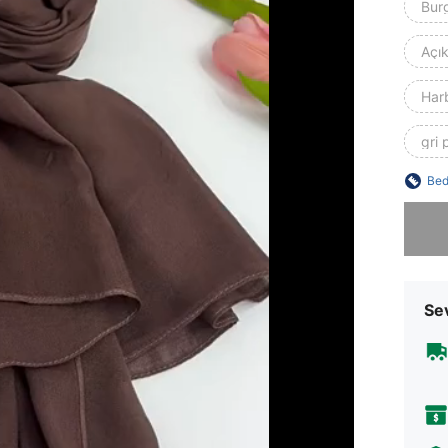
Bur
Açık
Harb
gri
Bed
Üzgünüm
Sev