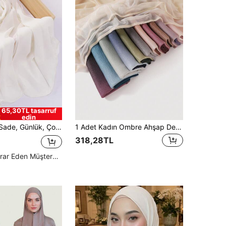
65,30TL tasarruf
edin
ü, Düz Renk, Yumuşak ve Nefes Alabilen Şifon Başörtüsü, İlkbahar/Yaz
1 Adet Kadın Ombre Ahşap Desenli Buruşuk Eşarp, Moda Seyahat Güneş Kremi Nefes Alabilen Elbise Eşarp
318,28TL
Yüksek Tekrar Eden Müşteriler