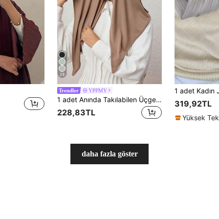
29
YPPMY
Trendler
1 adet Anında Takılabilen Üçgen Başörtüsü, Tek Parça Bağlama Tasarımı, Kaymadan Hızlı Sarma, İç Başlık Gerektirmez, Günlük Kullanım, Namaz ve Dışarı Çıkma İçin Uygundur
319,92TL
228,83TL
daha fazla göster