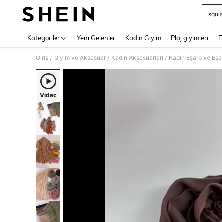
squi
Use up 
Kategoriler
Yeni Gelenler
Kadın Giyim
Plaj giyimleri
E
Giriş
Giyim ve Aksesuar
Kadın Aksesuarları
Kadın Eşarp ve Eşa
/
/
/
Video