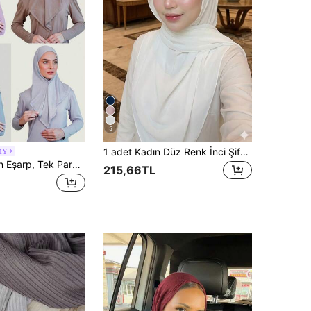
5
1 adet Kadın Düz Renk İnci Şifon Yumuşak Başörtüsü, Arap Tarzı Günlük Uzun Şal, Sade ve Şık Baş Örtüsü, Günlük Kullanıma Uygun
MY
1 parça Üçgen Eşarp, Tek Parça Bağlamalı Başörtüsü. Hızlı Sarılır, Kaymaz. Alt Başlığa Gerek Yok, Katlama Gerektirmez. Günlük Giyim, Namaz ve Geziler İçin Uygundur. Elbise İçin Uygundur.
215,66TL