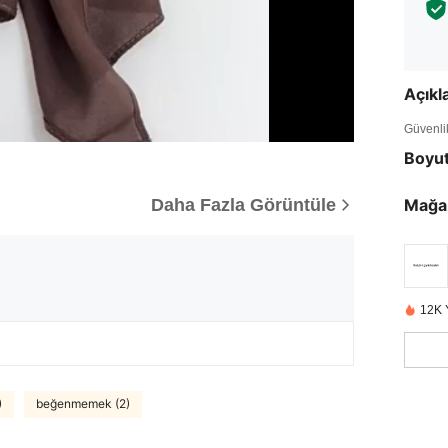
Açık
Güvenlik 
Boyu
Daha Fazla Görüntüle
Mağa
12K 
)
beğenmemek (2)