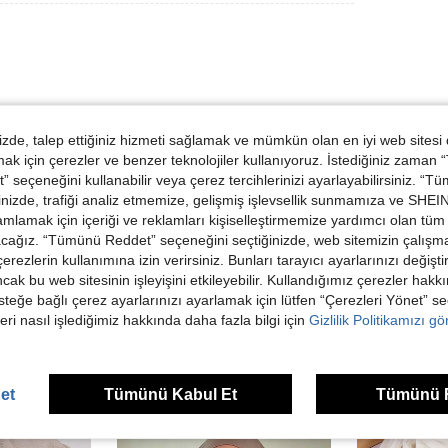
de, talep ettiğiniz hizmeti sağlamak ve mümkün olan en iyi web sitesi
 için çerezler ve benzer teknolojiler kullanıyoruz. İstediğiniz zaman
 seçeneğini kullanabilir veya çerez tercihlerinizi ayarlayabilirsiniz. “T
Helpful (0)
nizde, trafiği analiz etmemize, gelişmiş işlevsellik sunmamıza ve SHEIN 
mlamak için içeriği ve reklamları kişiselleştirmemize yardımcı olan tüm 
acağız. “Tümünü Reddet” seçeneğini seçtiğinizde, web sitemizin çalışm
dirme Görüntüle
 çerezlerin kullanımına izin verirsiniz. Bunları tarayıcı ayarlarınızı değişt
ancak bu web sitesinin işleyişini etkileyebilir. Kullandığımız çerezler hak
steğe bağlı çerez ayarlarınızı ayarlamak için lütfen “Çerezleri Yönet” s
eri nasıl işlediğimiz hakkında daha fazla bilgi için
Gizlilik Politikamızı g
ünler
et
Tümünü Kabul Et
Tümünü 