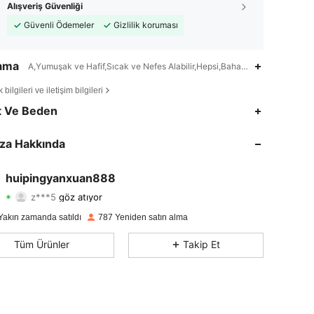
Alışveriş Güvenliği
Güvenli Ödemeler
Gizlilik koruması
lama
A,Yumuşak ve Hafif,Sıcak ve Nefes Alabilir,Hepsi,Bahar/Yaz/Düşmek,Kış
bilgileri ve iletişim bilgileri
4,68
12
331
t Ve Beden
4,68
12
331
za Hakkında
4,68
12
331
huipingyanxuan888
z***5
göz atıyor
4,68
12
331
Derecelendirme
Ürünler
Takipçiler
Yakın zamanda satıldı
787 Yeniden satın alma
4,68
12
331
Tüm Ürünler
Takip Et
4,68
12
331
4,68
12
331