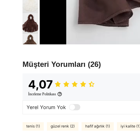
Müşteri Yorumları
(26)
4,07
İnceleme Politikası
Yerel Yorum Yok
tenis (1)
güzel renk (2)
hafif ağırlık (1)
iyi kalite (1