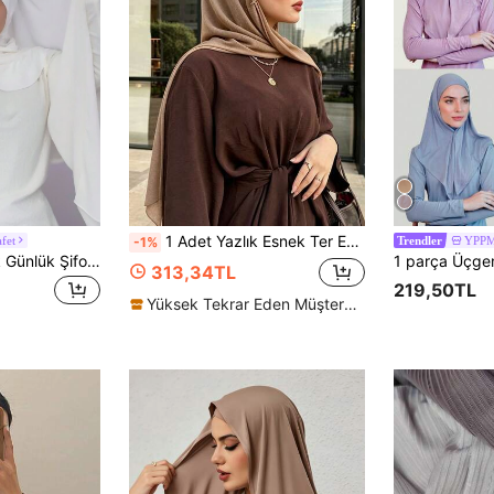
1 Adet Yazlık Esnek Ter Emici Doğal Kırışık Dokulu Gazlı Kumaş Şal, Moda Hijab Şal, Yeni Kadın Düz Renk Nefes Alan Örme Müslüman Başörtüsü, Mütevazı Hijab
fet
YPP
-1%
Trendler
1 adet Kadın Klasik Günlük Şifon Eşarp, Düz Renk Yumuşak Nefes Alabilir Modal Kumaş Boyunluk, Başörtüsü, Kafa Bandı, Çok Amaçlı Başörtüsü, Günlük Giyim İçin Uygun, Elbise İçin
313,34TL
219,50TL
Yüksek Tekrar Eden Müşteriler