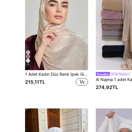
25
1 Adet Kadın Düz Renk İpek Gibi Yumuşak Başörtüsü, Arap Günlük Uzun Eşarp, Muhafazakar Düz Baş Örtüsü, Günlük Kullanım İçin Uygun, Elbise İçin
Al Najma
Trendler
215,11TL
274,92TL