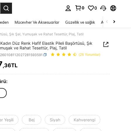
0
0
 to select.
Beden
Mücevher Ve Aksesuarlar
Güzellik ve sağlık
Ayakkabı
Ev T
tüsü, Şık Şal, Yumuşak ve Rahat Tesettür, Plaj, Tatil
 Kadın Düz Renk Hafif Elastik Pileli Başörtüsü, Şık
umuşak ve Rahat Tesettür, Plaj, Tatil
c260108112027281593591
(26 Yorumlar)
7
,36TL
ICE AND AVAILABILITY
ürü:
r Yeşili
Bej
Siyah
Kahverengi