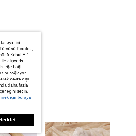
 deneyimini
 “Tümünü Reddet”,
ümünü Kabul Et”
ile alışveriş
isteğe bağlı
asını sağlayan
irerek devre dışı
kında daha fazla
eçeneğini seçin.
örmek için buraya
Reddet