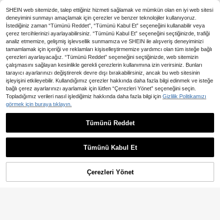
SHEIN web sitemizde, talep ettiğiniz hizmeti sağlamak ve mümkün olan en iyi web sitesi
deneyimini sunmayı amaçlamak için çerezler ve benzer teknolojiler kullanıyoruz.
İstediğiniz zaman “Tümünü Reddet”, “Tümünü Kabul Et” seçeneğini kullanabilir veya
çerez tercihlerinizi ayarlayabilirsiniz. “Tümünü Kabul Et” seçeneğini seçtiğinizde, trafiği
analiz etmemize, gelişmiş işlevsellik sunmamıza ve SHEIN ile alışveriş deneyiminizi
tamamlamak için içeriği ve reklamları kişiselleştirmemize yardımcı olan tüm isteğe bağlı
çerezleri ayarlayacağız. “Tümünü Reddet” seçeneğini seçtiğinizde, web sitemizin
çalışmasını sağlayan kesinlikle gerekli çerezlerin kullanımına izin verirsiniz. Bunları
tarayıcı ayarlarınızı değiştirerek devre dışı bırakabilirsiniz, ancak bu web sitesinin
işleyişini etkileyebilir. Kullandığımız çerezler hakkında daha fazla bilgi edinmek ve isteğe
bağlı çerez ayarlarınızı ayarlamak için lütfen “Çerezleri Yönet” seçeneğini seçin.
Topladığımız verileri nasıl işlediğimiz hakkında daha fazla bilgi için
Gizlilik Politikamızı
görmek için buraya tıklayın.
10
33
Tümünü Reddet
En Çok Satanlar
#Mütevazı Zarafet
En Çok Satanlar
YPPMY
1 Parça Başörtüsü, Cilde Dost Düz
1 Adet Kadın Sade Klasik Düz Renk
Renk Baş Örtüsü, Plaj İçin Sade Eşa
Şık Günlük Kenarlı Eşarp, Premium
181
310
,64TL
,59TL
rp/Şal, Günlük Kullanım
Örme Kumaş Viskon Jarse Eşarp, U
Tümünü Kabul Et
zun Türban Tarzı Başörtüsü, Günlük
Yaşam, Geziler ve Toplantılar İçin U
ygundur
Çerezleri Yönet
SEPETE EKLE