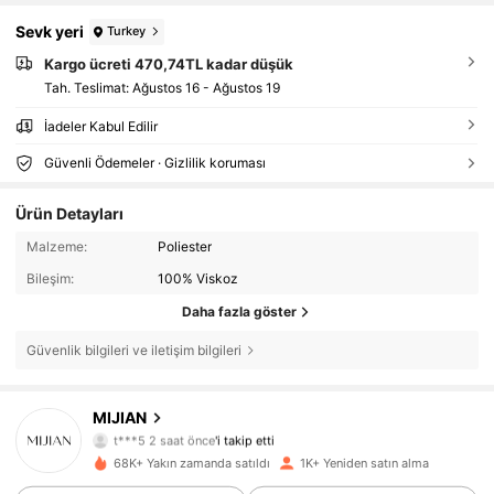
Sevk yeri
Turkey
Kargo ücreti 470,74TL kadar düşük
Tah. Teslimat:
Ağustos 16 - Ağustos 19
İadeler Kabul Edilir
Güvenli Ödemeler · Gizlilik koruması
Ürün Detayları
Malzeme:
Poliester
Bileşim:
100% Viskoz
Daha fazla göster
Güvenlik bilgileri ve iletişim bilgileri
559 Takipçiler
4,72
MIJIAN
t***5
2 saat önce
'i takip etti
s***0
göz atıyor
559 Takipçiler
68K+ Yakın zamanda satıldı
1K+ Yeniden satın alma
4,72