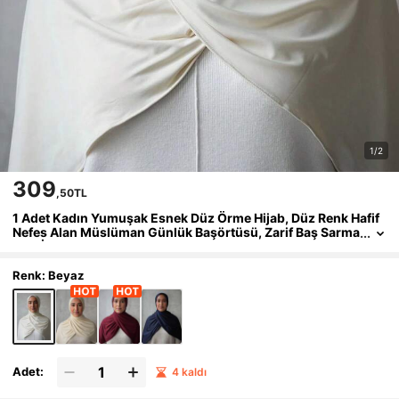
1/2
309
,50TL
1 Adet Kadın Yumuşak Esnek Düz Örme Hijab, Düz Renk Hafif
Nefes Alan Müslüman Günlük Başörtüsü, Zarif Baş Sarma
Şalı, İslami Moda Şal
Renk: Beyaz
Adet:
4 kaldı