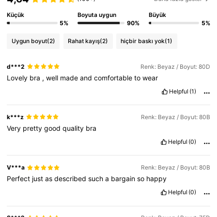
Küçük
Boyuta uygun
Büyük
5%
90%
5%
Uygun boyut
(2)
Rahat kayış
(2)
hiçbir baskı yok
(1)
d***2
Renk: Beyaz / Boyut: 80D
Lovely
bra
,
well
made
and
comfortable
to
wear
Helpful
(1)
k***z
Renk: Beyaz / Boyut: 80B
Very
pretty
good
quality
bra
Helpful
(0)
V***a
Renk: Beyaz / Boyut: 80B
Perfect
just
as
described
such
a
bargain
so
happy
Helpful
(0)