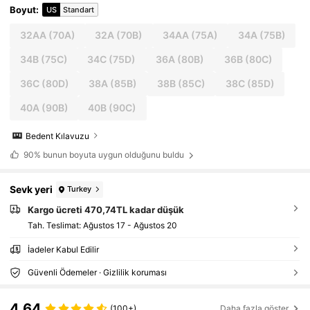
Boyut
:
US
Standart
32AA
(70A)
32A
(70B)
34AA
(75A)
34A
(75B)
34B
(75C)
34C
(75D)
36A
(80B)
36B
(80C)
36C
(80D)
38A
(85B)
38B
(85C)
38C
(85D)
40A
(90B)
40B
(90C)
Bedent Kılavuzu
90%
bunun boyuta uygun olduğunu buldu
Sevk yeri
Turkey
Kargo ücreti 470,74TL kadar düşük
Tah. Teslimat:
Ağustos 17 - Ağustos 20
İadeler Kabul Edilir
Güvenli Ödemeler · Gizlilik koruması
4,64
(100+)
Daha fazla göster