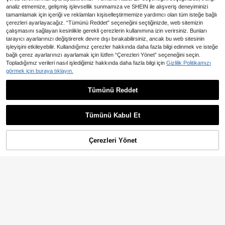
analiz etmemize, gelişmiş işlevsellik sunmamıza ve SHEIN ile alışveriş deneyiminizi
tamamlamak için içeriği ve reklamları kişiselleştirmemize yardımcı olan tüm isteğe bağlı
çerezleri ayarlayacağız. “Tümünü Reddet” seçeneğini seçtiğinizde, web sitemizin
çalışmasını sağlayan kesinlikle gerekli çerezlerin kullanımına izin verirsiniz. Bunları
tarayıcı ayarlarınızı değiştirerek devre dışı bırakabilirsiniz, ancak bu web sitesinin
işleyişini etkileyebilir. Kullandığımız çerezler hakkında daha fazla bilgi edinmek ve isteğe
Benzer stokta olan ürünleri göster
Tümünü Görüntüle
bağlı çerez ayarlarınızı ayarlamak için lütfen “Çerezleri Yönet” seçeneğini seçin.
Topladığımız verileri nasıl işlediğimiz hakkında daha fazla bilgi için
Gizlilik Politikamızı
görmek için buraya tıklayın.
4
6
4,94TL tasarruf edin
Tümünü Reddet
En Çok Satanlar
Ocili
Kadın Siyah Dantel Desenli İç Çam
Ocili Küçük Göğüsler İçin Tasarlan
312
339
aşırı Sütyeni Kablosuz Toparlayıcı İ
mış Şık Minimalist Rahat Balenli Dol
,24TL
-2%
,13TL
ç Çamaşırı Sütyeni Balenli Kaldırma
gulu Sütyen, Göğüs Dekoltesi Dest
Tümünü Kabul Et
İç Çamaşırı Sütyeni Gelinlik İçin Uy
eği
Üzgünüm, ürün tükendi.
gun
Çerezleri Yönet
TÜKENDI