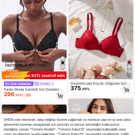
4,93TL tasarruf edin
7
DesireSculpt Küçük Göğüsler İçin G
En Çok Satanlar
SUNEI
375
eniş Askılı, Kaldırma ve Destekli 1 P
,35TL
Kadın Moda Dantelli Sırt Destekli B
arça Kadın Dantel Dolgulu Balenli S
296
alenli Sütyen - Önden Kapanan, Kal
,33TL
-2%
ütyen
dırma Etkili, Rahat Sırt Şekillendirm
e, Günlük Kullanım ve Şık Kombinle
r İçin Uygun
SHEIN web sitemizde, talep ettiğiniz hizmeti sağlamak ve mümkün olan en iyi web sitesi
deneyimini sunmayı amaçlamak için çerezler ve benzer teknolojiler kullanıyoruz.
İstediğiniz zaman “Tümünü Reddet”, “Tümünü Kabul Et” seçeneğini kullanabilir veya
çerez tercihlerinizi ayarlayabilirsiniz. “Tümünü Kabul Et” seçeneğini seçtiğinizde, trafiği