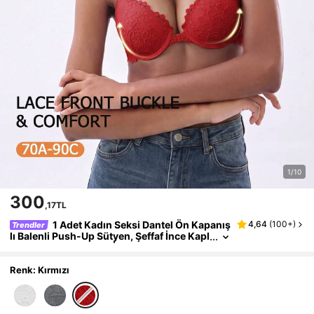
1/10
300
,17TL
1 Adet Kadın Seksi Dantel Ön Kapanış
4,64
(
100+
)
Trendler
lı Balenli Push-Up Sütyen, Şeffaf İnce Kapl
ı Sütyen, Omuz Askılı İç Giyim Sütyeni, Sa
rkma Karşıtı Konforlu
Renk: Kırmızı