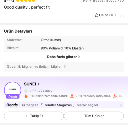
S***2
Renk: Beyaz / Boyut: 75D
Good
quality
,
perfect
fit
Helpful
(0)
Ürün Detayları
Malzeme:
Örme kumaş
Bileşim:
90% Poliamid, 10% Elastan
Daha fazla göster
Güvenlik bilgileri ve iletişim bilgileri
1.5K Takipçiler
4,66
SUNEI
g***t
göz atıyor
1.5K Takipçiler
4,66
51K Yakın zamanda satıldı
2.3K Yeniden satın alma
Takipç
Bu mağaza
「Trendler Mağazası」
olarak seçildi
1.5K Takipçiler
4,66
Takip Et
Tüm Ürünler
1.5K Takipçiler
4,66