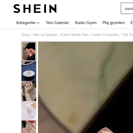
squi
Use up 
Kategoriler
Yeni Gelenler
Kadın Giyim
Plaj giyimleri
E
Giriş
Takı ve Saatler
Kadın Moda Takı
Kadın Yüzükleri
Tek Y
/
/
/
/