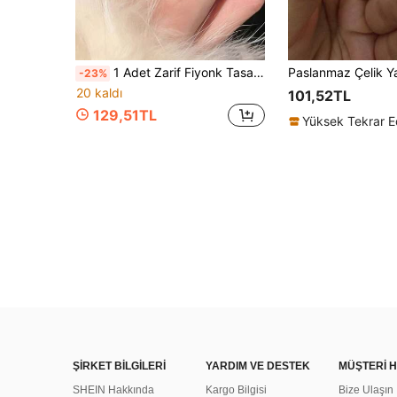
1 Adet Zarif Fiyonk Tasarımlı Tatlı Geometrik Kadın Yüzüğü, Asimetrik Çok Katmanlı Yüzük, Nişan ve Düğünler İçin Uygun, Romantik Yıldönümü Hediyesi
-23%
20 kaldı
101,52TL
129,51TL
ŞİRKET BİLGİLERİ
YARDIM VE DESTEK
MÜŞTERİ H
SHEIN Hakkında
Kargo Bilgisi
Bize Ulaşın