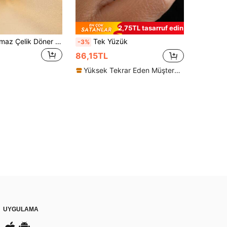
2,75TL tasarruf edin
1 Adet Paslanmaz Çelik Döner Çift Halkalı Kare Zirkonyalı Şans Spinner Yüzük
Tek Yüzük
-3%
86,15TL
Yüksek Tekrar Eden Müşteriler
UYGULAMA