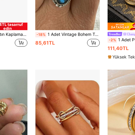
4TL tasarruf
edin
i Lüks Çok Yönlü Bant Yüzük, Kadınlar İçin Niş Tasarım Üst Segment Takı
1 Adet Vintage Bohem Tarzı Oymalı Oval Mavi Yapay Değerli Taş Kakmalı Yüzük, Kadınların Günlük Kullanımı, Tatil, Seyahat, Düğün ve Parti İçin Uygun, Arkadaşlara En İyi Takı Hediyesi
Chan
-18%
Trendler
1 Adet Paslanmaz Çelik Geometrik Haç Şekilli Yüzü
-2%
85,61TL
111,40TL