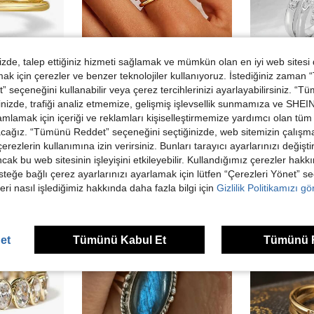
de, talep ettiğiniz hizmeti sağlamak ve mümkün olan en iyi web sitesi
 için çerezler ve benzer teknolojiler kullanıyoruz. İstediğiniz zaman
9TL tasarruf
3,29TL tasarruf
edin
edin
 seçeneğini kullanabilir veya çerez tercihlerinizi ayarlayabilirsiniz. “T
n İstiflenebilir Yüzükler - Zarif Takı Hediyesi
1 Adet Paslanmaz Çelik Kilitli Üçlü Yapay Elmas Yüzük, Çok Renkli, Çok Yönlü Günlük Kullanım
nizde, trafiği analiz etmemize, gelişmiş işlevsellik sunmamıza ve SHEIN 
-3%
14 kaldı
mlamak için içeriği ve reklamları kişiselleştirmemize yardımcı olan tüm 
96,03TL
acağız. “Tümünü Reddet” seçeneğini seçtiğinizde, web sitemizin çalışm
120,73TL
 çerezlerin kullanımına izin verirsiniz. Bunları tarayıcı ayarlarınızı değişt
ancak bu web sitesinin işleyişini etkileyebilir. Kullandığımız çerezler hak
steğe bağlı çerez ayarlarınızı ayarlamak için lütfen “Çerezleri Yönet” s
eri nasıl işlediğimiz hakkında daha fazla bilgi için
Gizlilik Politikamızı g
et
Tümünü Kabul Et
Tümünü 