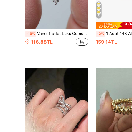
5
3,8
Vanel 1 adet Lüks Gümüş Kübik Zirkon Yüzük, Büyük Yuvarlak Merkez Taşlı Kar Tanesi Desenli, Şık Günlük Takı, Zarif Takı Hediyesi
1 Adet 14K Altın Kaplama Bakır Oval Pave Elmas Yüzük, Avrupa ve Amerikan INS Stil
-19%
-2%
116,88TL
159,14TL