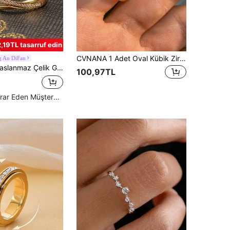
2,19TL tasarruf edin
CVNANA 1 Adet Oval Kübik Zirkonyalı Kadın Nişan Yüzüğü, Düğün Yüzüğü, Söz Yüzüğü, Sonsuzluk Yüzüğü, Zarif Takı, Sevgililer Günü ve Anneler Günü Hediyesi
g An DiFan
k, İçi Boş Tasarımlı, 18K Altın Renginde Zarif Kavisli Kübik Zirkonyalı, Kadın Günlük Kullanım İçin
100,97TL
Yüksek Tekrar Eden Müşteriler