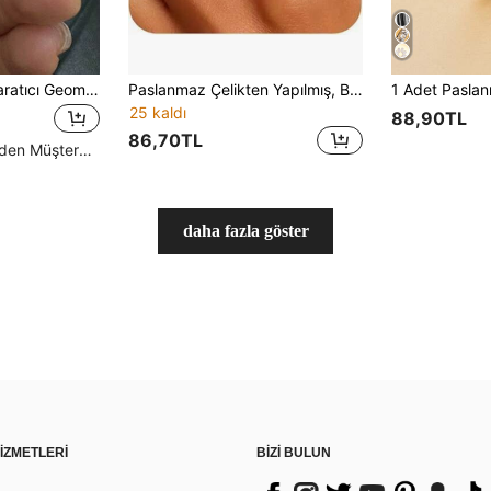
Paslanmaz Çelik Yaratıcı Geometri Perçin Yüzükler Kadınlar Erkekler İçin Pürüzsüz Geniş Yüzük Düğün Zarif Klasik Punk Takı Hediye 2025
Paslanmaz Çelikten Yapılmış, Birbirine Geçmeli, Tamamen Pırlantalı, Üç Halkalı, İki Tonlu, Çok Unsurlu, Yeni, Günlük Kullanıma Uygun Eşleşen Yüzük
25 kaldı
88,90TL
86,70TL
Yüksek Tekrar Eden Müşteriler
daha fazla göster
İZMETLERİ
BİZİ BULUN