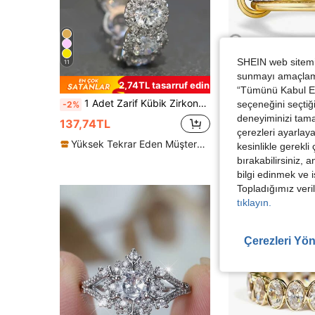
SHEIN web sitemiz
11
sunmayı amaçlamak
5,4
2,74TL tasarruf edin
“Tümünü Kabul Et”
1 Adet Zarif Kübik Zirkonya Yüzük, Kadınlar İçin, Düğün, Nişan, Yıldönümü, Parti, Sevgililer Günü ve Diğer Özel Günler İçin Uygun
16 Ayar Altın Kaplama Kübik Zirkon Taşlı, Kadınlar İçi
seçeneğini seçtiği
-2%
-4%
deneyiminizi tama
137,74TL
126,21TL
çerezleri ayarlay
Yüksek Tekrar Eden Müşteriler
kesinlikle gerekli
bırakabilirsiniz, 
bilgi edinmek ve i
Topladığımız veril
tıklayın.
Çerezleri Yön