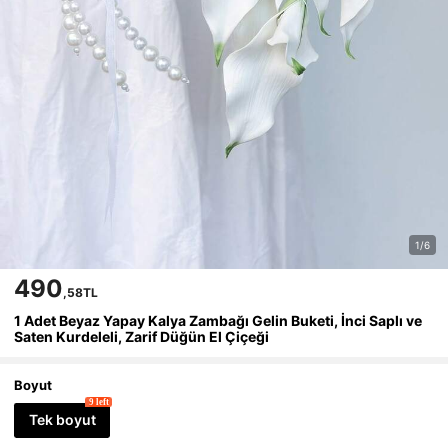
1/6
490
,58TL
1 Adet Beyaz Yapay Kalya Zambağı Gelin Buketi, İnci Saplı ve
Saten Kurdeleli, Zarif Düğün El Çiçeği
Boyut
9 left
Tek boyut