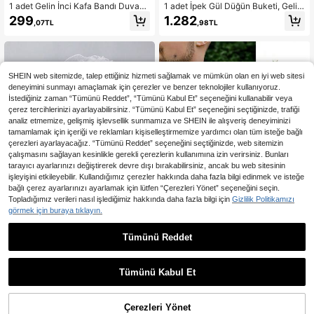
1 adet Gelin İnci Kafa Bandı Duvak
1 adet İpek Gül Düğün Buketi, Gelin,
Düğün Başlığı Saç Aksesuarı
Nedime, Gelin Buketi, İnci Kurdele,
299
1.282
,07TL
,98TL
Sevgililer Günü, Evlilik Teklifi Partisi
Dekorasyonu için Uygundur
SHEIN web sitemizde, talep ettiğiniz hizmeti sağlamak ve mümkün olan en iyi web sitesi
deneyimini sunmayı amaçlamak için çerezler ve benzer teknolojiler kullanıyoruz.
İstediğiniz zaman “Tümünü Reddet”, “Tümünü Kabul Et” seçeneğini kullanabilir veya
çerez tercihlerinizi ayarlayabilirsiniz. “Tümünü Kabul Et” seçeneğini seçtiğinizde, trafiği
analiz etmemize, gelişmiş işlevsellik sunmamıza ve SHEIN ile alışveriş deneyiminizi
tamamlamak için içeriği ve reklamları kişiselleştirmemize yardımcı olan tüm isteğe bağlı
çerezleri ayarlayacağız. “Tümünü Reddet” seçeneğini seçtiğinizde, web sitemizin
çalışmasını sağlayan kesinlikle gerekli çerezlerin kullanımına izin verirsiniz. Bunları
tarayıcı ayarlarınızı değiştirerek devre dışı bırakabilirsiniz, ancak bu web sitesinin
işleyişini etkileyebilir. Kullandığımız çerezler hakkında daha fazla bilgi edinmek ve isteğe
bağlı çerez ayarlarınızı ayarlamak için lütfen “Çerezleri Yönet” seçeneğini seçin.
Topladığımız verileri nasıl işlediğimiz hakkında daha fazla bilgi için
Gizlilik Politikamızı
Dantel Şemsiye, Dalgalı Kenarlı, Gel
inlik, Parti, Dekoratif Dantel Şemsiy
görmek için buraya tıklayın.
37 kaldı
e Kumaşı. Sevgililer Günü Aksesuarl
367
arı
,66TL
Tümünü Reddet
Beyaz Yapay Gül Zarif Düğün
NEW
Malzemeleri, Şık Parti Dekorasyonl
161
,33TL
-5%
arı ve Aksesuarları, Gelin, Nedime v
Tümünü Kabul Et
e Damat İçin Uygun, Beyaz Gül Düğ
ün Çiçek Aksesuarları Top Set Dek
orasyonu
Çerezleri Yönet
SEPETE EKLE