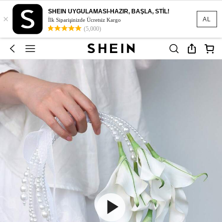
SHEIN UYGULAMASI-HAZIR, BAŞLA, STİL!
×
AL
İlk Siparişinizde Ücretsiz Kargo
(5,000)