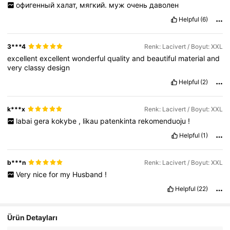
офигенный
халат,
мягкий.
муж
очень
даволен
Helpful
(6)
3***4
Renk: Lacivert / Boyut: XXL
excellent
excellent
wonderful
quality
and
beautiful
material
and
very
classy
design
Helpful
(2)
k***x
Renk: Lacivert / Boyut: XXL
labai
gera
kokybe
,
likau
patenkinta
rekomenduoju
!
Helpful
(1)
b***n
Renk: Lacivert / Boyut: XXL
Very
nice
for
my
Husband
!
Helpful
(22)
Ürün Detayları