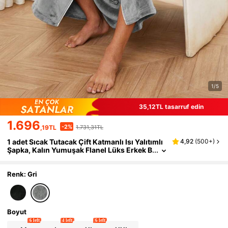
1/5
35,12TL tasarruf edin
1.696
-2%
,19TL
1.731,31TL
1 adet Sıcak Tutacak Çift Katmanlı Isı Yalıtımlı
4,92
(
500+
)
Şapka, Kalın Yumuşak Flanel Lüks Erkek B
ornozu, Sonbahar/Kış
Renk: Gri
Boyut
6 left
4 left
6 left