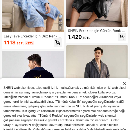
4
SHEIN Erkekler İçin Günlük Renk Bl
oklu Patchwork Kuşaklı Bornoz, So
1.429
EasyFave Erkekler için Düz Renk M
,50TL
nbahar/Kış, Kabarık, Rahat
inimalist Uzun Kollu Bornoz, Günlük
1.118
,36TL
-37%
Giyim
SHEIN web sitemizde, talep ettiğiniz hizmeti sağlamak ve mümkün olan en iyi web sitesi
deneyimini sunmayı amaçlamak için çerezler ve benzer teknolojiler kullanıyoruz.
İstediğiniz zaman “Tümünü Reddet”, “Tümünü Kabul Et” seçeneğini kullanabilir veya
çerez tercihlerinizi ayarlayabilirsiniz. “Tümünü Kabul Et” seçeneğini seçtiğinizde, trafiği
analiz etmemize, gelişmiş işlevsellik sunmamıza ve SHEIN ile alışveriş deneyiminizi
tamamlamak için içeriği ve reklamları kişiselleştirmemize yardımcı olan tüm isteğe bağlı
çerezleri ayarlayacağız. “Tümünü Reddet” seçeneğini seçtiğinizde, web sitemizin
çalışmasını sağlayan kesinlikle gerekli çerezlerin kullanımına izin verirsiniz. Bunları
tarayıcı ayarlarınızı değiştirerek devre dışı bırakabilirsiniz, ancak bu web sitesinin
işleyişini etkileyebilir. Kullandığımız çerezler hakkında daha fazla bilgi edinmek ve isteğe