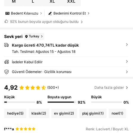
M
L
XL
XXL
Bedent Kılavuzu
Bedenimi Kontrol Et
92%
bunun boyuta uygun olduğunu buldu
Sevk yeri
Turkey
Kargo ücreti 470,74TL kadar düşük
Tah. Teslimat:
Ağustos 15 - Ağustos 18
İadeler Kabul Edilir
Güvenli Ödemeler · Gizlilik koruması
4,92
(500+)
Daha fazla göster
Küçük
Boyuta uygun
Büyük
8%
92%
0%
hediye
(5)
klasik
(2)
ev giyimi
(2)
plaj giyimi
(1)
noel
(1)
f***a
Renk: Lacivert / Boyut: XL