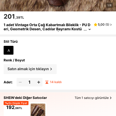
1/8
201
,39TL
1 adet Vintage Orta Çağ Kabartmalı Bileklik - PU D
5,00
(
5
)
eri, Geometrik Desen, Cadılar Bayramı Kostü
mleri ve Sahne Performansları İçin Uygun, Şö
valye, Aksesuar
Stil Türü
A
Renk / Boyut
Satın almak için tıklayın
Adet:
14 kaldı
SHEIN'deki Diğer Satıcılar
Tüm 1 satıcıyı görüntüle
En Düşük Fiyat
192
,06TL