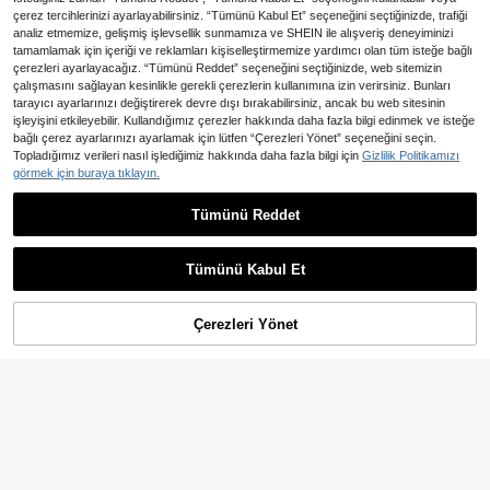
çerez tercihlerinizi ayarlayabilirsiniz. “Tümünü Kabul Et” seçeneğini seçtiğinizde, trafiği
analiz etmemize, gelişmiş işlevsellik sunmamıza ve SHEIN ile alışveriş deneyiminizi
tamamlamak için içeriği ve reklamları kişiselleştirmemize yardımcı olan tüm isteğe bağlı
çerezleri ayarlayacağız. “Tümünü Reddet” seçeneğini seçtiğinizde, web sitemizin
çalışmasını sağlayan kesinlikle gerekli çerezlerin kullanımına izin verirsiniz. Bunları
tarayıcı ayarlarınızı değiştirerek devre dışı bırakabilirsiniz, ancak bu web sitesinin
işleyişini etkileyebilir. Kullandığımız çerezler hakkında daha fazla bilgi edinmek ve isteğe
bağlı çerez ayarlarınızı ayarlamak için lütfen “Çerezleri Yönet” seçeneğini seçin.
Topladığımız verileri nasıl işlediğimiz hakkında daha fazla bilgi için
Gizlilik Politikamızı
görmek için buraya tıklayın.
6,04TL tasarruf edin
Tümünü Reddet
1 adet Suni Deri Zırh Ortaçağ Eldive
Cadılar Bayramı Cosplay Aksesuarl
211
465
n Bileklik Viking Kol Koruyucuları L
arı ve Cadılar Bayramı Kostümleri iç
,27TL
,89TL
-1%
ARP Aksesuarları Geniş Bilezik Kol
in 1 çift Ortaçağ Viking Kahverengi
Tümünü Kabul Et
Zırhı Manşetleri Erkek Kostüm Akse
Retro Tüylü Bacak Isıtıcıları
suarları
Çerezleri Yönet
SEPETE EKLE