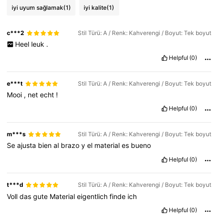
iyi uyum sağlamak
(1)
iyi kalite
(1)
c***2
Stil Türü: A / Renk: Kahverengi / Boyut: Tek boyut
Heel
leuk
.
Helpful
(0)
e***t
Stil Türü: A / Renk: Kahverengi / Boyut: Tek boyut
Mooi
,
net
echt
!
Helpful
(0)
m***s
Stil Türü: A / Renk: Kahverengi / Boyut: Tek boyut
Se
ajusta
bien
al
brazo
y
el
material
es
bueno
Helpful
(0)
t***d
Stil Türü: A / Renk: Kahverengi / Boyut: Tek boyut
Voll
das
gute
Material
eigentlich
finde
ich
Helpful
(0)