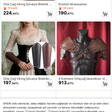
Orta Çağ Viking Şövalye Bileklik Ko
Kostüm Aksesuarları
l Koruyucu Cosplay Kol Isıtıcı Bağcı
19 kaldı
38 kaldı
klı Ayarlanabilir Bileklik Aksesuarlar
224
190
,44TL
,97TL
ı LARP Cadılar Bayramı Kostümü C
osplay İçin
Orta Çağ Viking Şövalye Bileklikler
4 Katmanlı Ortaçağ İskandinav Viki
197
913
i, Ayarlanabilir Bağcıklı Bilek Koruyu
ng Kahverengi ve Siyah Retro Cosp
,00TL
,67TL
cu, Rönesans Panayırları, Cosplay v
lay Şövalye Savaşçı Omuz Zırhı, Sa
e Parti İçin Unisex Kostüm Aksesuar
hne Performansı, Cadılar Bayramı A
ı
ksesuarı
SHEIN web sitemizde, talep ettiğiniz hizmeti sağlamak ve mümkün olan en iyi web sitesi
deneyimini sunmayı amaçlamak için çerezler ve benzer teknolojiler kullanıyoruz.
İstediğiniz zaman “Tümünü Reddet”, “Tümünü Kabul Et” seçeneğini kullanabilir veya