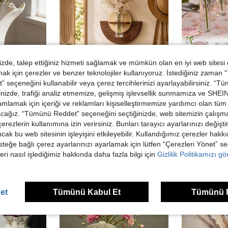
de, talep ettiğiniz hizmeti sağlamak ve mümkün olan en iyi web sitesi
 için çerezler ve benzer teknolojiler kullanıyoruz. İstediğiniz zaman
 seçeneğini kullanabilir veya çerez tercihlerinizi ayarlayabilirsiniz. “T
nizde, trafiği analiz etmemize, gelişmiş işlevsellik sunmamıza ve SHEIN 
4TL tasarruf
edin
mlamak için içeriği ve reklamları kişiselleştirmemize yardımcı olan tüm 
Dekorasyonu, Düğün, Doğum Günü, Tatil Partisi Dekorasyonu, Kadınlar İçin Ev Hediyesi, Taze veya Kurutulmuş Çiçekler İçin Uygundur
1 Adet Ahşap Çiçekli Duvar Dekor Süsü, Yaratıcı Test Tüpü Duvar Askı Vazosu, Taze Çiçekler/Kurutulmuş Çiçekler İçin Uygun, Asılabilir Hidroponik Küçük Vazo, Duvar Dekor Aksanı veya Arka Plan Duvar Dekoru
-3%
acağız. “Tümünü Reddet” seçeneğini seçtiğinizde, web sitemizin çalışm
 çerezlerin kullanımına izin verirsiniz. Bunları tarayıcı ayarlarınızı değişt
115,24TL
447,78TL
ancak bu web sitesinin işleyişini etkileyebilir. Kullandığımız çerezler hak
steğe bağlı çerez ayarlarınızı ayarlamak için lütfen “Çerezleri Yönet” s
eri nasıl işlediğimiz hakkında daha fazla bilgi için
Gizlilik Politikamızı g
et
Tümünü Kabul Et
Tümünü 