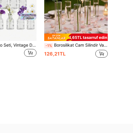
1,65TL tasarruf edin
6/12 Cam Vazo Seti, Vintage Dekoratif Orta Parça, Vintage Şişe Masa Üstü Dekorasyonu, Düğünler, Resepsiyonlar, Ev Dekorasyonu, Tatil Partisi Dekorasyonu İçin Kullanılır
Borosilikat Cam Silindir Vazo, Masa Ortası Dekorasyonu İçin, Kırılmaz Şeffaf Plastik Silindir Vazo - Düğünler, Partiler ve Ev Dekorasyonu İçin Dayanıklı Bohem Tarzı Masa Ortası Dekorasyonu - Çiçek Aranjmanları İçin Kırılmaz Yuvarlak Çiçek Vazosu, Minimalist Masa Üstü Orta Süslemesi
-1%
126,21TL