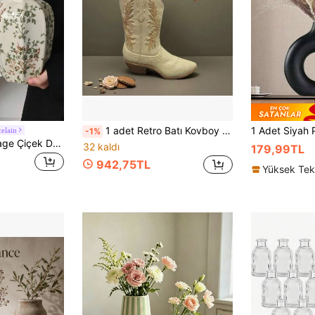
1 adet Retro Batı Kovboy Çizmesi Vazo - Bej, Lüks Rustik Çiftlik Evi Tarzı Dekor, Çiçeklik, Masaüstü Reçine El Sanatı
celain
-1%
1 Adet Lovien Vintage Çiçek Desenli Seramik Vazo, Koyu Kenarlı Çatlak Sırlı Altıgen Vazo, Kırsal Tarz Dekoratif Vazo, Ev, Oturma Odası, Antre, Düğün ve Estetik Ev Dekorasyonu İçin Uygun
32 kaldı
179,99TL
942,75TL