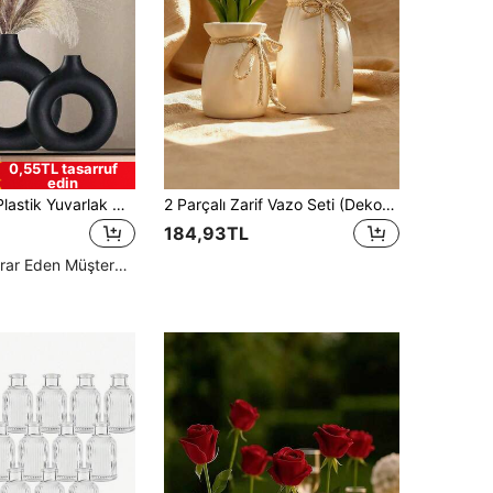
0,55TL tasarruf
edin
1 Adet Siyah Plastik Yuvarlak Çiçek Vazosu Dekoru, Yapay Kuru Çiçek Dekorasyon Vazosu, Çiçek Düzenlemeleri İçin Sanatsal Vazo, Sade Sonbahar Oturma Odası ve Sergi Salonu Dekoru, Ev Dekoru, Çiçek Vazosu, Orta Süsleme, Masa Dekoru, Oturma Odası Dekoru
2 Parçalı Zarif Vazo Seti (Dekoratif Kurdele Dahil) - Büyük Silindir Vazo, Taze ve Kurutulmuş Çiçekler İçin Uygun, Minimalist Ev Dekorasyonu, Pencere Kenarı, Masa, Yatak Odası İçin Mükemmel, Ortam Yaratır, Çiçek Aranjmanları İçin Vazgeçilmez, Çiçek Sergilemeleri İçin Özel Olarak Tasarlanmış Vazo
184,93TL
Yüksek Tekrar Eden Müşteriler