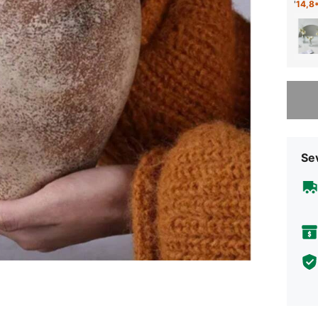
'
14,8
Üzgünüm
Sev