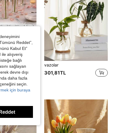
 deneyimini
 “Tümünü Reddet”,
ümünü Kabul Et”
ile alışveriş
isteğe bağlı
6 Adet Kırılmaz Şeffaf Plastik Silindir Vazo, Bohem Tarzı Masa Orta Süsü, İç Mekan Ev Dekorasyonu, Dış Mekan Bahçe, Düğün, Doğum Günü Partisi vb. İçin Uygundur. Çiçek Aranjmanları İçin Minimalist Masa Üstü Orta Süsü
vazolar
asını sağlayan
irerek devre dışı
301,81TL
kında daha fazla
eçeneğini seçin.
örmek için buraya
Reddet