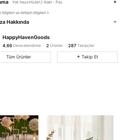
lama
Yok hayır,Hiçbiri,1 Adet - Pas
4,66
2
287
bilgileri ve iletişim bilgileri
4,66
2
287
za Hakkında
4,66
2
287
4,66
2
287
HappyHavenGoods
4,66
2
287
Derecelendirme
Ürünler
Takipçiler
i***o
1 gün önce
'i takip etti
4,66
2
287
Tüm Ürünler
Takip Et
4,66
2
287
4,66
2
287
4,66
2
287
4,66
2
287