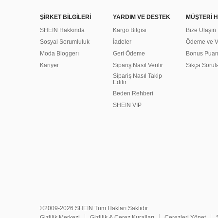
ŞİRKET BİLGİLERİ
YARDIM VE DESTEK
MÜŞTERİ H
SHEIN Hakkında
Kargo Bilgisi
Bize Ulaşın
Sosyal Sorumluluk
İadeler
Ödeme ve Ve
Moda Bloggerı
Geri Ödeme
Bonus Pua
Kariyer
Sipariş Nasıl Verilir
Sıkça Sorul
Sipariş Nasıl Takip
Edilir
Beden Rehberi
SHEIN VIP
©2009-2026 SHEIN Tüm Hakları Saklıdır
Gizlilik Merkezi
Gizlilik & Çerez Kuralları
Çerezleri Yönet