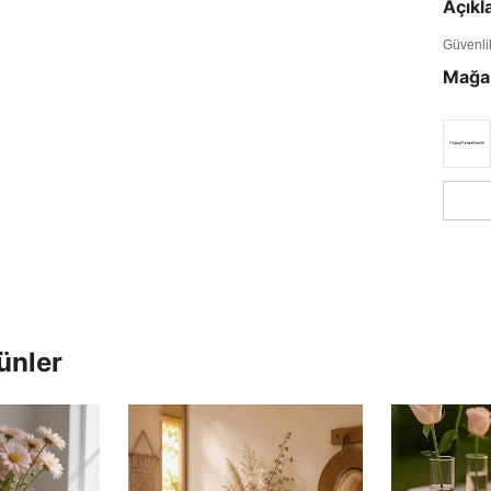
Açık
Güvenlik 
Mağa
ünler