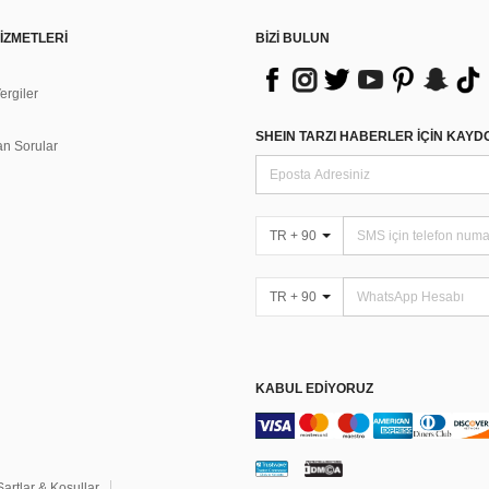
İZMETLERİ
BİZİ BULUN
rgiler
n
SHEIN TARZI HABERLER IÇIN KAY
an Sorular
TR + 90
TR + 90
KABUL EDIYORUZ
Şartlar & Koşullar