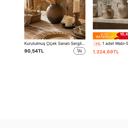
10,4
Kurutulmuş Çiçek Sanatı Sergileme İçin Uygun Nötr Reçine Vazo, İskandinav Tarzı Ev Dekoru, Yemek Masası, Şömine Rafı, Antre, Yatak Odası İçin Uygun, Bohem Çiftlik Evi Tarzı İç Mekan ve Düğün Masa Süslemesi İçin Uygun Vintage Tarz Vazo, Bahçe, Çim Alan, Saksı Bitkileri, Veranda, Giriş ve Mobilya Dekorasyonu İçin Uygun, İlginç Hippie Tarzı Dekor, Hediye Olarak Mükemmel (Vazo Boyutuna Dikkat Edin)
1 adet Wabi-Sabi tarzı seramik vazo, masa üstü dekoru olarak uygundur, oturma odası, yemek odası, o
-1%
90,54TL
1.324,69TL