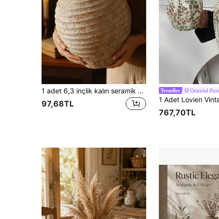
1 adet 6,3 inçlik kalın seramik vintage vazo, klasik ev dekorasyonu el yapımı antika çiçek vazosu, iç mekan kullanımına uygun, retro el işi ev dekorasyonu cam vazo.
Oriental Por
Trendler
97,68TL
767,70TL