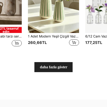
2TL tasarruf
edin
fis, yatak odası veya rustik dış mekan ev dekorasyonu için bohem ev aksesuarı, cam vazo.
1 Adet Modern Yeşil Çizgili Vazo, Minimalist Geometrik Tasarımlı Masaüstü Vazo, Ev Dekoru İçin Uygun, Oturma Odası Mutfak Pencere Önü Süsü, Yaratıcı Küçük Buket Çiçek Tutucu, Ev Hediyesi, Ev Dekorasyon Aksesuarı
260,66TL
177,25TL
daha fazla göster