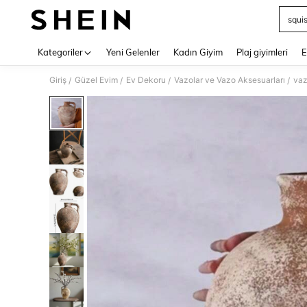
squi
Use up 
Kategoriler
Yeni Gelenler
Kadın Giyim
Plaj giyimleri
E
Giriş
Güzel Evim
Ev Dekoru
Vazolar ve Vazo Aksesuarları
vaz
/
/
/
/