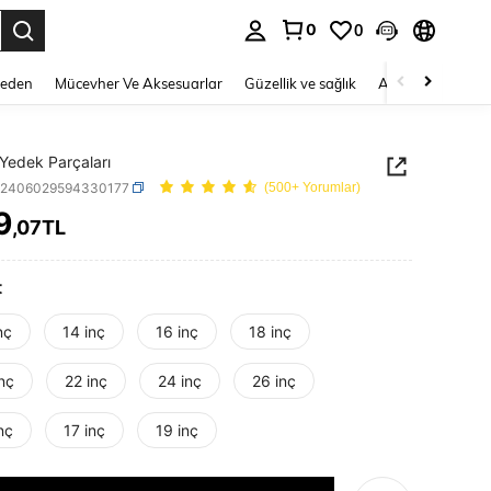
0
0
 to select.
Beden
Mücevher Ve Aksesuarlar
Güzellik ve sağlık
Ayakkabı
Ev T
Yedek Parçaları
q2406029594330177
(500+ Yorumlar)
9
,07TL
ICE AND AVAILABILITY
t
nç
14 inç
16 inç
18 inç
nç
22 inç
24 inç
26 inç
nç
17 inç
19 inç