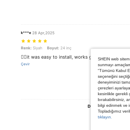
k***e
28 Apr,2025
Renk: Siyah, Boyut: 24 inç
Renk:
Siyah
Boyut:
24 inç
👍🏻it was easy to install, works great
SHEIN web sitemiz
Çevir
sunmayı amaçlamak
“Tümünü Kabul Et”
seçeneğini seçtiği
deneyiminizi tama
çerezleri ayarlay
kesinlikle gerekli
bırakabilirsiniz, 
bilgi edinmek ve i
Daha Fazla Değerlen
Topladığımız veril
tıklayın.