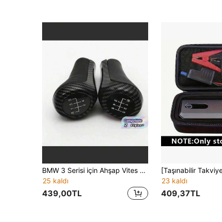
BMW 3 Serisi için Ahşap Vites Topuzu, ABS Reçine, 5/6 Vites, E90 E91 E92 E93 E30 E36 E46 F30 E60 E61 E28 E34 Z4 E85 E86 X5 E53 X6 Modellerine Uygun, Otomobil Yedek Parçası
25 kaldı
23 kaldı
439,00TL
409,37TL