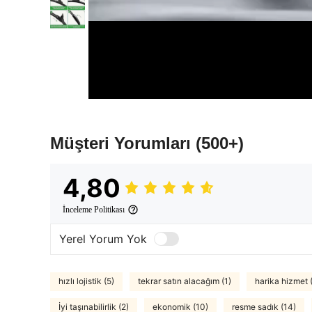
Müşteri Yorumları
(500+)
4,80
İnceleme Politikası
Yerel Yorum Yok
hızlı lojistik (5)
tekrar satın alacağım (1)
harika hizmet 
İyi taşınabilirlik (2)
ekonomik (10)
resme sadık (14)