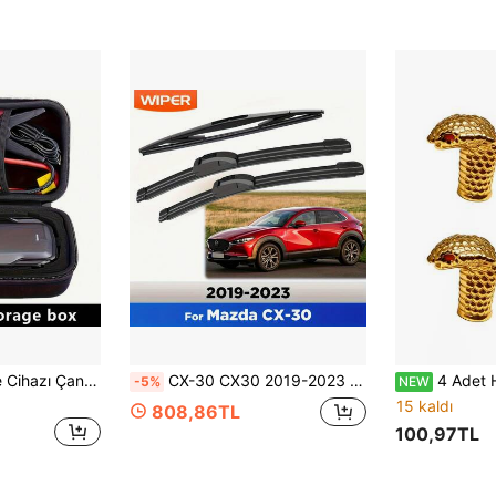
[Taşınabilir Takviye Cihazı Çantası] Ağır Hizmet Tipi Taşınabilir EVA Araç Takviye Cihazı Düzenleyici Çantası | Fileli Cepli Darbe Emici Saklama Kutusu, Takviye Cihazları, Piller ve Tornavidalar İçin Kompakt Acil Durum Alet Bölmesi - Araçlar İçin Jumper Kutusu
CX-30 CX30 2019-2023 Ön/Arka Silecek Süpürgesi Seti, Ön Cam Temizliği İçin Uygun, 26 İnç, 16 İnç ve 14 İnç
4 Adet Havalı Yılan Baş Tasarımlı Lastik Supap Kapağ
-5%
NEW
15 kaldı
808,86TL
100,97TL