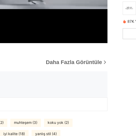
87K 
Daha Fazla Görüntüle
(2)
muhteşem (3)
koku yok (2)
iyi kalite (18)
yanlış stil (4)