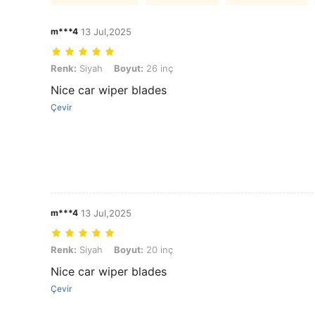
m***4
13 Jul,2025
Renk: Siyah, Boyut: 26 inç
Renk:
Siyah
Boyut:
26 inç
Nice car wiper blades
Çevir
m***4
13 Jul,2025
Renk: Siyah, Boyut: 20 inç
Renk:
Siyah
Boyut:
20 inç
Nice car wiper blades
Çevir