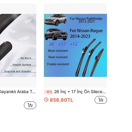
TRTY 1 Adet Dayanıklı Araba Tavan Radyo Anteni, AM/FM Alıcılı Esnek Kauçuk Araba Anteni, M4 M5 M6 Adaptör Vidalarıyla, Yedek Direk Anten, Suzuki Peugeot Eski Arabalar İçin Uygun, Not: Harici Anten Tabanı Dahil Değildir, Araba Anten Aksesuarları
26 İnç + 17 İnç Ön Silecek Süpürgesi ve 12 İnç Arka Silecek Süpürgesi, Araba Yedek Seti, Pathfinder 2013-2020 ve Rogue 2014-2025 ile Uyumlu, 3 Parça, OEM Kalite Standartlarına Uygun Hassas Mühendislik, Kararlı ve Güvenilir Performans
-6%
858,80TL