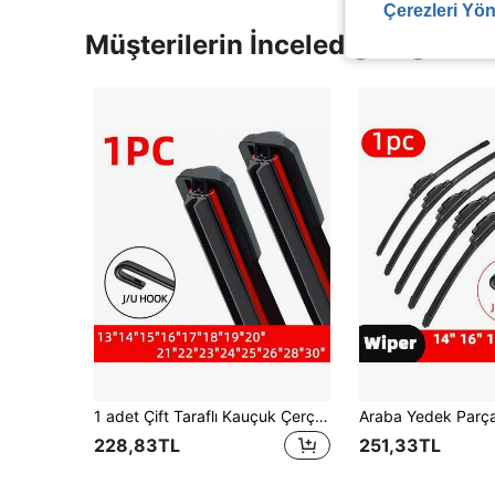
Çerezleri Yön
Müşterilerin İncelediği Diğer Ür
1 adet Çift Taraflı Kauçuk Çerçevesiz Ön Cam Silecek Lastiği, Üniversal J/U Kanca Tipi, 13" - 30" Araç Ön Camı İçin Uygun, Otomobil Yedek Parçası
Araba Yedek Parça
228,83TL
251,33TL