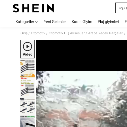
squi
Use up 
Kategoriler
Yeni Gelenler
Kadın Giyim
Plaj giyimleri
E
Giriş
Otomotiv
Otomotiv Dış Aksesuar
Araba Yedek Parçaları
/
/
/
/
Video