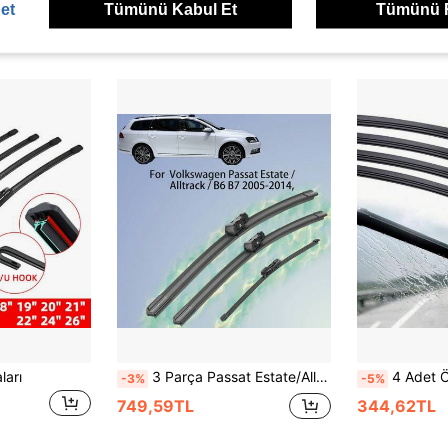
et
Tümünü Kabul Et
Tümünü 
ünler
ları
3 Parça Passat Estate/Alltrack/B6 B7 2005-2014 Ön Cam Silecekleri, Ön ve Arka Silecekleri Dahil, Sessiz ve Aşınmaya Dayanıklı, Yağmur ve Kar Altında Net ve İz Bırakmayan, Soğuğa ve Sıcağa Dayanıklı, Yaşlanma veya Çatlama Olmadan Uzun Ömürlü
4 Adet Ön Cam Silecek Lastiği Yedek Parçası, 7
-3%
-5%
749,59TL
344,62TL