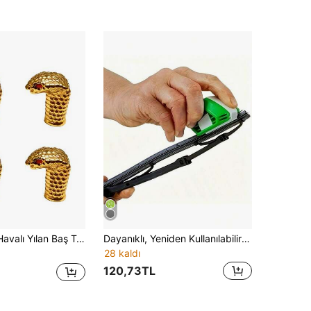
ı, Su Geçirmez Evrensel Tekerlek Supap Kapakları, Otomobil, Motosiklet, SUV, Bisiklet ve Kamyonlar İçin Uygun
Dayanıklı, Yeniden Kullanılabilir ABS Silecek Lastiği Tamir Aleti - Ön Cam Sileceklerini Etkili Bir Şekilde Temizler ve Bakımını Yapar
28 kaldı
120,73TL