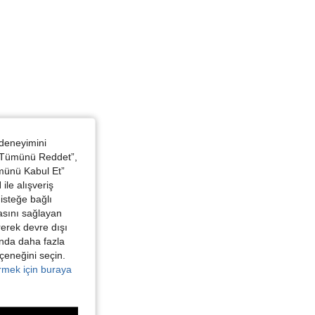
 deneyimini
 “Tümünü Reddet”,
ümünü Kabul Et”
ile alışveriş
isteğe bağlı
asını sağlayan
irerek devre dışı
kında daha fazla
eçeneğini seçin.
örmek için buraya