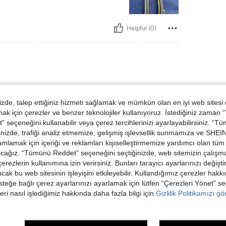
Helpful (0)
de, talep ettiğiniz hizmeti sağlamak ve mümkün olan en iyi web sitesi
 için çerezler ve benzer teknolojiler kullanıyoruz. İstediğiniz zaman
 seçeneğini kullanabilir veya çerez tercihlerinizi ayarlayabilirsiniz. “T
nizde, trafiği analiz etmemize, gelişmiş işlevsellik sunmamıza ve SHEIN 
mlamak için içeriği ve reklamları kişiselleştirmemize yardımcı olan tüm 
acağız. “Tümünü Reddet” seçeneğini seçtiğinizde, web sitemizin çalışm
Helpful (0)
 çerezlerin kullanımına izin verirsiniz. Bunları tarayıcı ayarlarınızı değişt
ancak bu web sitesinin işleyişini etkileyebilir. Kullandığımız çerezler hak
steğe bağlı çerez ayarlarınızı ayarlamak için lütfen “Çerezleri Yönet” s
dirme Görüntüle
eri nasıl işlediğimiz hakkında daha fazla bilgi için
Gizlilik Politikamızı g