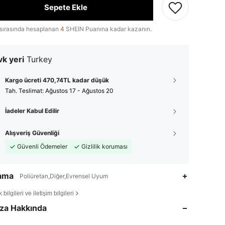
Sepete Ekle
sırasında hesaplanan
4
SHEIN Puanına kadar kazanın.
k yeri
Turkey
Kargo ücreti 470,74TL kadar düşük
Tah. Teslimat:
Ağustos 17 - Ağustos 20
İadeler Kabul Edilir
Alışveriş Güvenliği
Güvenli Ödemeler
Gizlilik koruması
lama
Poliüretan,Diğer,Evrensel Uyum
4,87
41
2K
bilgileri ve iletişim bilgileri
za Hakkında
4,87
41
2K