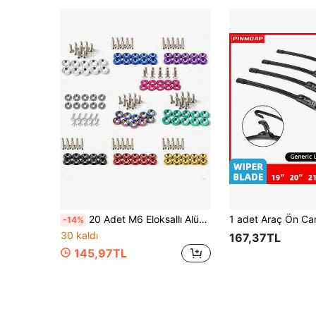
20 Adet M6 Eloksallı Alüminyum Pul ve Civata Seti (10 Set), Araba ve Motosikletler İçin Uygun Gömme Tampon Motor Vidaları, Çok Renkli Dekoratif Vidalar ve Pullar, Araba Modifikasyon M6 Vida JDM Vida Pil Pulu, Araba Aksesuarları Motosiklet Aksesuarları Karavan SUV Kamyon
-14%
30 kaldı
167,37TL
145,97TL