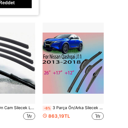
Reddet
00 mm Uzunluk 6 mm Genişlik Standart Boyut, Kolay Kurulum, Çok Sayıda Araç Modeliyle Uyumlu
3 Parça Ön/Arka Silecek Süpürgesi, Qashqai J11 2018 2017 2016 2015 2014 2013 için Uygun, 26 İnç 17 İnç 12 İnç
-6%
863,19TL