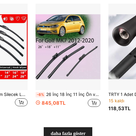
1 adet Araç Ön Cam Silecek Lastiği, U Tipi Üniversal Yumuşak Kauçuk Çerçevesiz Silecek Lastiği, 14" 16" 18" 19" 20" 21" 22" 24" 26" Otomobil Yedek Parçaları
26 İnç 18 İnç 11 İnç Ön ve Arka Cam Silecek Süpürgesi, Sol Direksiyonlu Araçlar İçin Uygun, Golf MK7 2012-2020 ile Uyumlu. Yüksek Kaliteli Silecek Süpürgesi, Aşınmaya Dayanıklı, Isıya Dayanıklı, Soğuğa Dayanıklı ve Çatlamaya Karşı.
-6%
15 kaldı
845,08TL
118,53TL
daha fazla göster