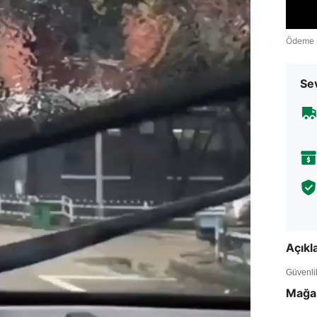
Ödeme 
Sev
Açık
Güvenlik 
Mağa