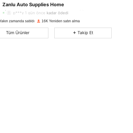
Zanlu Auto Supplies Home
4,87
41
2K
Derecelendirme
Ürünler
Takipçiler
p***y
1 gün önce
kadar ödedi
Yakın zamanda satıldı
16K Yeniden satın alma
4,87
41
2K
Tüm Ürünler
Takip Et
4,87
41
2K
4,87
41
2K
4,87
41
2K
4,87
41
2K
4,87
41
2K
4,87
41
2K