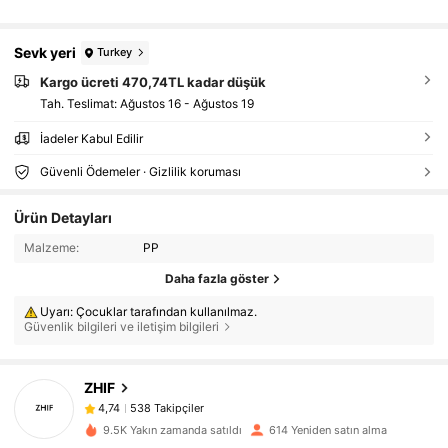
Sevk yeri
Turkey
Kargo ücreti 470,74TL kadar düşük
Tah. Teslimat:
Ağustos 16 - Ağustos 19
İadeler Kabul Edilir
Güvenli Ödemeler · Gizlilik koruması
Ürün Detayları
Malzeme:
PP
Daha fazla göster
Uyarı: Çocuklar tarafından kullanılmaz.
Güvenlik bilgileri ve iletişim bilgileri
538 Takipçiler
4,74
ZHIF
538 Takipçiler
4,74
c***3
1 gün önce
'i takip etti
538 Takipçiler
4,74
9.5K Yakın zamanda satıldı
614 Yeniden satın alma