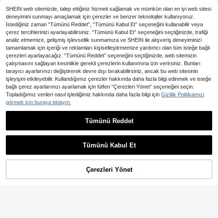
SHEIN web sitemizde, talep ettiğiniz hizmeti sağlamak ve mümkün olan en iyi web sitesi
deneyimini sunmayı amaçlamak için çerezler ve benzer teknolojiler kullanıyoruz.
İstediğiniz zaman “Tümünü Reddet”, “Tümünü Kabul Et” seçeneğini kullanabilir veya
çerez tercihlerinizi ayarlayabilirsiniz. “Tümünü Kabul Et” seçeneğini seçtiğinizde, trafiği
analiz etmemize, gelişmiş işlevsellik sunmamıza ve SHEIN ile alışveriş deneyiminizi
tamamlamak için içeriği ve reklamları kişiselleştirmemize yardımcı olan tüm isteğe bağlı
çerezleri ayarlayacağız. “Tümünü Reddet” seçeneğini seçtiğinizde, web sitemizin
çalışmasını sağlayan kesinlikle gerekli çerezlerin kullanımına izin verirsiniz. Bunları
tarayıcı ayarlarınızı değiştirerek devre dışı bırakabilirsiniz, ancak bu web sitesinin
işleyişini etkileyebilir. Kullandığımız çerezler hakkında daha fazla bilgi edinmek ve isteğe
bağlı çerez ayarlarınızı ayarlamak için lütfen “Çerezleri Yönet” seçeneğini seçin.
En Çok Satanlar
PETSIN
Topladığımız verileri nasıl işlediğimiz hakkında daha fazla bilgi için
Gizlilik Politikamızı
PETSIN 1 Adet Cadılar Bayram
NEW
görmek için buraya tıklayın.
ı Örgü Evcil Hayvan Şapkası ve Boy
110
En Çok Satanlar
Fairy tale pet supply store
,30TL
un Atkısı, Kedi ve Köpekler İçin Ürk
Tümünü Reddet
1 Adet Küçük Köpekler ve Yavrular İ
ütücü Hayalet Dekoru
çin Evcil Hayvan Kıyafeti, Köpek ve
17 kaldı
Kedi Giyim, Dış Mekan İçin Şık ve S
296
evimli, Sonbahar/Kış Sıcak Tutan R
,33TL
Tümünü Kabul Et
ahat ABC Fermuarlı Ceket
Üzgünüm, ürün tükendi.
Çerezleri Yönet
BENZERLERINI BUL