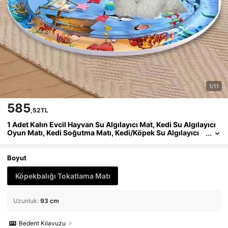
1/11
585
,52TL
1 Adet Kalın Evcil Hayvan Su Algılayıcı Mat, Kedi Su Algılayıcı
Oyun Matı, Kedi Soğutma Matı, Kedi/Köpek Su Algılayıcı
Mat, Konforlu Şişme Yatma Su Oyun Matı
Boyut
Köpekbalığı Tokatlama Matı
Uzunluk
:
93 cm
Bedent Kılavuzu