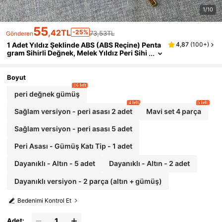
1/10
55
,42TL
-25%
73,53TL
Gönderen
1 Adet Yıldız Şeklinde ABS (ABS Reçine) Penta
4,87
(
100+
)
gram Sihirli Değnek, Melek Yıldız Peri Sihi
rli Değneği, Çift Kalp Sihirli Değnek, Sahn
e Performans Aksesuarı, Tüm Mevsimlere Uyg
un, Parti İçin
Boyut
16 left
peri değnek gümüş
4 left
5 left
Sağlam versiyon - peri asası 2 adet
Mavi set 4 parça
Sağlam versiyon - peri asası 5 adet
Peri Asası - Gümüş Katı Tip - 1 adet
Dayanıklı - Altın - 5 adet
Dayanıklı - Altın - 2 adet
Dayanıklı versiyon - 2 parça (altın + gümüş)
Bedenimi Kontrol Et
Adet: