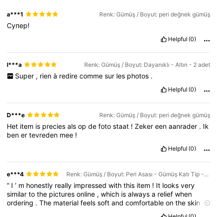
a***1
Renk: Gümüş / Boyut: peri değnek gümüş
Супер!
Helpful
(0)
I***a
Renk: Gümüş / Boyut: Dayanıklı - Altın - 2 adet
Super
,
rien
à
redire
comme
sur
les
photos
.
Helpful
(0)
D***e
Renk: Gümüş / Boyut: peri değnek gümüş
Het
item
is
precies
als
op
de
foto
staat
!
Zeker
een
aanrader
.
Ik
ben
er
tevreden
mee
!
Helpful
(0)
e***4
Renk: Gümüş / Boyut: Peri Asası - Gümüş Katı Tip - 1 adet
“
I
’
m
honestly
really
impressed
with
this
item
!
It
looks
very
similar
to
the
pictures
online
,
which
is
always
a
relief
when
ordering
.
The
material
feels
soft
and
comfortable
on
the
skin
,
and
while
it
’
s
lightweight
,
it
doesn
’
t
feel
cheap
or
overly
thin
.
Helpful
(0)