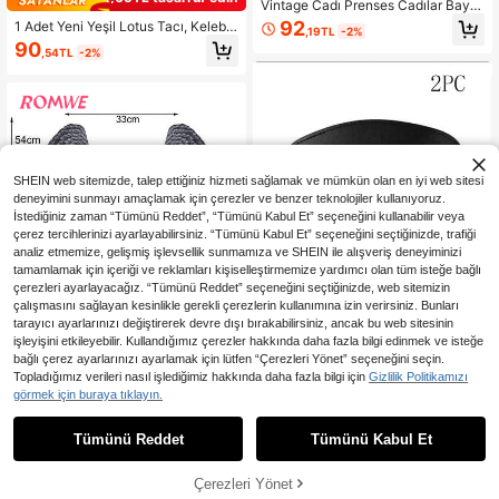
Vintage Cadı Prenses Cadılar Bayra
mı Siyah Dantel Püsküllü Çiçek Kol
92
1 Adet Yeni Yeşil Lotus Tacı, Kelebe
,19TL
-2%
ye, Köprücük Kemiği Lolita Kolye, P
k Asası, Prenses Tacı, Kar Tanesi As
90
olyester Elyaftan Üretilmiştir
,54TL
-2%
ası, Prenses Elbise Aksesuarları, Ta
ç Başlığı, Prenses Sihirli Asası, Asa,
Kelebek Asası, Peri Asası, Kafa Ban
dı, Performans Aksesuarları
SHEIN web sitemizde, talep ettiğiniz hizmeti sağlamak ve mümkün olan en iyi web sitesi
deneyimini sunmayı amaçlamak için çerezler ve benzer teknolojiler kullanıyoruz.
İstediğiniz zaman “Tümünü Reddet”, “Tümünü Kabul Et” seçeneğini kullanabilir veya
çerez tercihlerinizi ayarlayabilirsiniz. “Tümünü Kabul Et” seçeneğini seçtiğinizde, trafiği
analiz etmemize, gelişmiş işlevsellik sunmamıza ve SHEIN ile alışveriş deneyiminizi
tamamlamak için içeriği ve reklamları kişiselleştirmemize yardımcı olan tüm isteğe bağlı
çerezleri ayarlayacağız. “Tümünü Reddet” seçeneğini seçtiğinizde, web sitemizin
çalışmasını sağlayan kesinlikle gerekli çerezlerin kullanımına izin verirsiniz. Bunları
tarayıcı ayarlarınızı değiştirerek devre dışı bırakabilirsiniz, ancak bu web sitesinin
En Çok Satanlar
ROMWE
işleyişini etkileyebilir. Kullandığımız çerezler hakkında daha fazla bilgi edinmek ve isteğe
ROMWE Goth 1 Adet Dokumasız Ku
bağlı çerez ayarlarınızı ayarlamak için lütfen “Çerezleri Yönet” seçeneğini seçin.
maştan Kötü Cadı Kanatları, Cadılar
Topladığımız verileri nasıl işlediğimiz hakkında daha fazla bilgi için
Gizlilik Politikamızı
3 kaldı
Bayramı Kostüm Aksesuarı, Erkekle
1 Set 2 Parça Plastik Kelepçeli Sek
görmek için buraya tıklayın.
480
r ve Kadınlar İçin Kanat Süslemeleri,
,16TL
si Göz Maskesi, Rol Yapma Aksesu
239
Cadılar Bayramı Partisi İçin Melek K
,80TL
arı, Çiftler İçin İnteraktif, Hafif ve Ta
anatları, Sahne Performansı Kostüm
Tümünü Reddet
Tümünü Kabul Et
şınabilir, Kolay Kullanım
ü
Çerezleri Yönet
SEPETE EKLE
%25% İNDİRİM!