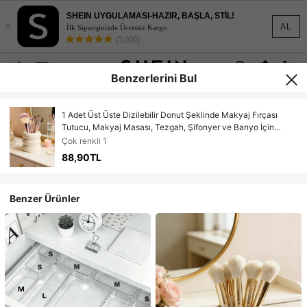
SHEIN UYGULAMASI-HAZIR, BAŞLA, STİL!
×
AL
İlk Siparişinizde Ücretsiz Kargo
(5,000)
Benzerlerini Bul
1 Adet Üst Üste Dizilebilir Donut Şeklinde Makyaj Fırçası
Tutucu, Makyaj Masası, Tezgah, Şifonyer ve Banyo İçin
Uygun, Makyaj Fırçaları, Kalemler ve Güzellik Ürünleri İçin
Çok renkli 1
Şık Dekoratif Saklama Kutusu, Yatak Odası Dekorasyonu,
88,90TL
Okula Dönüş
Benzer Ürünler