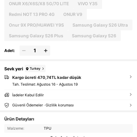
ONUR X6/X6S/X8 5G/70 LITE
VIVO Y35
Redmi NOT 13 PRO 4G
ONUR V9
Onur 9X PRO/HUAWEI Y9S
Samsung Galaxy S26 Ultra
Samsung Galaxy S26 Plus
Samsung Galaxy S26
Adet:
Sevk yeri
Turkey
Kargo ücreti 470,74TL kadar düşük
Tah. Teslimat:
Ağustos 16 - Ağustos 19
İadeler Kabul Edilir
Güvenli Ödemeler · Gizlilik koruması
Ürün Detayları
Malzeme:
TPU