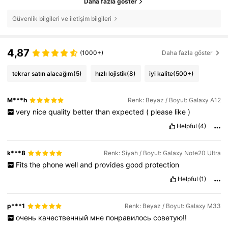
Daha fazla göster
Güvenlik bilgileri ve iletişim bilgileri
4,87
(1000+)
Daha fazla göster
tekrar satın alacağım
(5)
hızlı lojistik
(8)
iyi kalite
(500+)
M***h
Renk: Beyaz / Boyut: Galaxy A12
very
nice
quality
better
than
expected
(
please
like
)
Helpful
(4)
k***8
Renk: Siyah / Boyut: Galaxy Note20 Ultra
Fits
the
phone
well
and
provides
good
protection
Helpful
(1)
p***1
Renk: Beyaz / Boyut: Galaxy M33
очень
качественный
мне
понравилось
советую!!