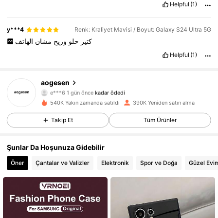
Helpful
(1)
y***4
Renk: Kraliyet Mavisi / Boyut: Galaxy S24 Ultra 5G
كتير
حلو
وريح
مشان
الهاتف
Helpful
(1)
aogesen
33K Takipçiler
4,87
e***6
1 gün önce
kadar ödedi
540K Yakın zamanda satıldı
390K Yeniden satın alma
33K Takipçiler
4,87
Takip Et
Tüm Ürünler
Şunlar Da Hoşunuza Gidebilir
33K Takipçiler
4,87
Öner
Çantalar ve Valizler
Elektronik
Spor ve Doğa
Güzel Evi
33K Takipçiler
4,87
33K Takipçiler
4,87