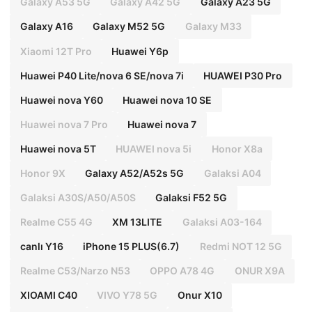
Galaxy A53 5G
Galaxy A42 5G
Galaxy A23 5G
Galaxy A16
Galaxy M52 5G
Galaxy M33
Xiaomi 12T Pro
Huawei Y6p
Huawei P40 Lite/nova 6 SE/nova 7i
HUAWEI P30 Pro
Huawei nova Y60
Huawei nova 10 SE
Huawei nova 7 Pro
Huawei nova 7
Huawei nova 5T
HUAWEI nova 5i
Honor X8a
Honor 9X
Galaxy A52/A52s 5G
Galaksi A04
Galaksi A30S/A50/A50S
Galaksi F52 5G
Realme C55 4G
XM 13LITE
Galaksi A03-164
canlı Y16
iPhone 15 PLUS(6.7)
Redmi NOT 12 5G
Realme C53/Narzo N53
OPPO A78 4G
ONUR X9A
XIOAMI C40
VIVO Y78 5G
Onur X10