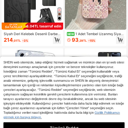
6,04TL tasarruf edin
Siyah Deri Kelebek Desenli Darbey
1 Adet Tembel Uzanmış Siyah
NEW
e Dayanıklı Moda Telefon Kılıfı, 16 P
Kedi Desenli Vintage Çiçekli Karo v
214
93
,01TL
-3%
,29TL
-15%
ro Max ile Uyumlu Cüzdanlı Telefon
e Litchi Dokulu Pembe Telefon Kılıf
Kılıfı, 13, 11, 17 Pro Max ile Uyumlu
ı, Ins Tarzı Yumuşak Pembe Tonlu P
Kart Tutuculu Telefon Kılıfı, Günlük
astoral Sanat Stili Hayvan Desenli T
Kullanıma Uygun; Galaxy A56 için K
elefon Kılıfı, Şifalı Kedi Temalı Sevi
elebek Kabartmalı Kapaklı Telefon
mli Kızlar İçin Çok Yönlü Dijital Akse
Kılıfı; Çok Fonksiyonlu Moda Telefo
suar, Anneler Günü, Sevgililer Günü,
SHEIN web sitemizde, talep ettiğiniz hizmeti sağlamak ve mümkün olan en iyi web sitesi
n Aksesuarları; Galaxy A17, A55, A5
Noel, Şükran Günü, Yılbaşı, Doğum
deneyimini sunmayı amaçlamak için çerezler ve benzer teknolojiler kullanıyoruz.
4, A53, A52, A51 için Cüzdanlı Kapa
Günü ve Okula Dönüş Hediyesi, ve
İstediğiniz zaman “Tümünü Reddet”, “Tümünü Kabul Et” seçeneğini kullanabilir veya
klı Telefon Kılıfı; Galaxy S25 Ultra iç
Galaxy Kılıflarıyla Uyumlu
çerez tercihlerinizi ayarlayabilirsiniz. “Tümünü Kabul Et” seçeneğini seçtiğinizde, trafiği
in Telefon Kılıfı, Kredi Kartlarını Sakl
analiz etmemize, gelişmiş işlevsellik sunmamıza ve SHEIN ile alışveriş deneyiminizi
ayabilir, Bahar Doğum Günü Yıldönü
tamamlamak için içeriği ve reklamları kişiselleştirmemize yardımcı olan tüm isteğe bağlı
mü Hediyesi
çerezleri ayarlayacağız. “Tümünü Reddet” seçeneğini seçtiğinizde, web sitemizin
çalışmasını sağlayan kesinlikle gerekli çerezlerin kullanımına izin verirsiniz. Bunları
tarayıcı ayarlarınızı değiştirerek devre dışı bırakabilirsiniz, ancak bu web sitesinin
işleyişini etkileyebilir. Kullandığımız çerezler hakkında daha fazla bilgi edinmek ve isteğe
bağlı çerez ayarlarınızı ayarlamak için lütfen “Çerezleri Yönet” seçeneğini seçin.
Topladığımız verileri nasıl işlediğimiz hakkında daha fazla bilgi için
Gizlilik Politikamızı
görmek için buraya tıklayın.
14
1,10TL tasarruf edin
8