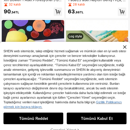
yutlu Tek Duvar Boya Fırçası, Siyah
hşap Saplı, Akrilik Tuval, Yağlı Boya
32 kaldı
28 kaldı
Altın Saplı, Gür Naylon Kıllı, Alüminy
Fırçası, Suluboya Fırçası, Sanat Kırt
90
63
um Yüzüklü, Boyama İçin
asiyesi, Büyük Naylon Kıl Fırça, Boy
,54TL
,66TL
ama Fırçası, Boyama Kıl Fırçası, Bü
yük Sıra Fırça, Okul Sanat Boyama,
Karalama ve Boyama Fırçası, Sulub
oya ve Akrilik Yağlı Boya Naylon Sır
a Fırçası, Boyama Yardımcı Aletleri,
Duvar Boyama Aletleri
SHEIN web sitemizde, talep ettiğiniz hizmeti sağlamak ve mümkün olan en iyi web sitesi
deneyimini sunmayı amaçlamak için çerezler ve benzer teknolojiler kullanıyoruz.
İstediğiniz zaman “Tümünü Reddet”, “Tümünü Kabul Et” seçeneğini kullanabilir veya
çerez tercihlerinizi ayarlayabilirsiniz. “Tümünü Kabul Et” seçeneğini seçtiğinizde, trafiği
analiz etmemize, gelişmiş işlevsellik sunmamıza ve SHEIN ile alışveriş deneyiminizi
tamamlamak için içeriği ve reklamları kişiselleştirmemize yardımcı olan tüm isteğe bağlı
çerezleri ayarlayacağız. “Tümünü Reddet” seçeneğini seçtiğinizde, web sitemizin
çalışmasını sağlayan kesinlikle gerekli çerezlerin kullanımına izin verirsiniz. Bunları
Graffiti, Boyama ve Sanat Projeleri İ
tarayıcı ayarlarınızı değiştirerek devre dışı bırakabilirsiniz, ancak bu web sitesinin
çin 5 Adet/15 Adet/25 Adet Sarı Sün
92
işleyişini etkileyebilir. Kullandığımız çerezler hakkında daha fazla bilgi edinmek ve isteğe
,74TL
ger Fırçalar - Yuvarlak Mantar Baş
bağlı çerez ayarlarınızı ayarlamak için lütfen “Çerezleri Yönet” seçeneğini seçin.
Topladığımız verileri nasıl işlediğimiz hakkında daha fazla bilgi için
Gizlilik Politikamızı
Diğer Palet Araçları
görmek için buraya tıklayın.
174
,50TL
Tümünü Reddet
Tümünü Kabul Et