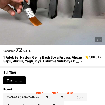
1/17
72
,98TL
Gönderen
1 Adet/Set Naylon Geniş Başlı Boya Fırçası, Ahşap
5,00
(
1
)
Saplı, Akrilik, Yağlı Boya, Eskiz ve Suluboya D
ahil Diğer Boyama İşleri İçin Uygun, Sanat Mal
zemesi, Okula Dönüş Temel İhtiyacı
Stil Türü
Tek parça
Boyut
3 left
2 left
6 left
2+3+4+5+6+7+8cm
3 cm
2 cm
5cm