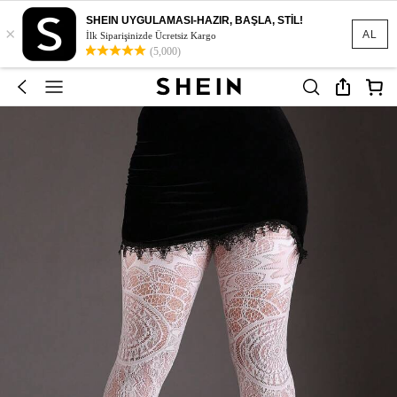
SHEIN UYGULAMASI-HAZIR, BAŞLA, STİL!
×
AL
İlk Siparişinizde Ücretsiz Kargo
(5,000)