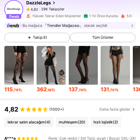
DazzleLegs
29K Takipçiler
4,82
Yüksek Tekrar Eden Müşteriler
1 Yıl Önce Kuruldu
53K Yak
29K Takipçiler
4,82
Bu mağaza
「Trendler Mağazası」
olarak seçildi
Takip Et
Tüm Ürünler
29K Takipçiler
4,82
29K Takipçiler
4,82
29K Takipçiler
4,82
29K Takipçiler
4,82
115
362
137
131
13
,79TL
,18TL
,74TL
,70TL
29K Takipçiler
4,82
4,82
(1000+)
Daha fazla göster
29K Takipçiler
4,82
tekrar satın alacağım
(4)
muhteşem
(20)
hızlı lojistik
(2)
29K Takipçiler
4,82
A***o
Renk: Çok renkli / Stil Türü: siyah / Boyut: 0XL-2Xl