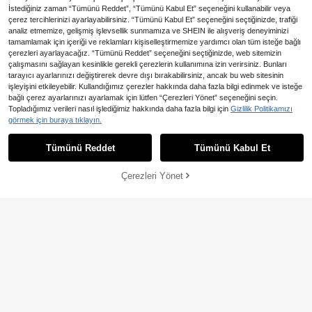
İstediğiniz zaman “Tümünü Reddet”, “Tümünü Kabul Et” seçeneğini kullanabilir veya
çerez tercihlerinizi ayarlayabilirsiniz. “Tümünü Kabul Et” seçeneğini seçtiğinizde, trafiği
analiz etmemize, gelişmiş işlevsellik sunmamıza ve SHEIN ile alışveriş deneyiminizi
tamamlamak için içeriği ve reklamları kişiselleştirmemize yardımcı olan tüm isteğe bağlı
Benzer stokta olan ürünleri göster
Tümünü Görüntüle
çerezleri ayarlayacağız. “Tümünü Reddet” seçeneğini seçtiğinizde, web sitemizin
çalışmasını sağlayan kesinlikle gerekli çerezlerin kullanımına izin verirsiniz. Bunları
tarayıcı ayarlarınızı değiştirerek devre dışı bırakabilirsiniz, ancak bu web sitesinin
işleyişini etkileyebilir. Kullandığımız çerezler hakkında daha fazla bilgi edinmek ve isteğe
bağlı çerez ayarlarınızı ayarlamak için lütfen “Çerezleri Yönet” seçeneğini seçin.
1 çift Kadın Katı Günlük Jartiyer File
Topladığımız verileri nasıl işlediğimiz hakkında daha fazla bilgi için
Gizlilik Politikamızı
Tayt
143
Lolita Tatlı Punk Tarzı Minik Çiçek
görmek için buraya tıklayın.
,77TL
Desenli Diz Üstü Çoraplar, Kadınlar
148
,16TL
İçin Seksi Delikli File Çoraplar
Tümünü Reddet
Tümünü Kabul Et
Üzgünüm, ürün tükendi.
Çerezleri Yönet
TÜKENDI