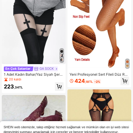
En Çok Satanlar
GA SOCK
1 Adet Kadın Bahar/Yaz Siyah Şeritl
Yeni Profesyonel Sert Fileli Düz Ren
i Siyah Şeffaf Çapraz Diz Üstü Çora
k Latin Dansı File Tayt, Kaymaz Tab
20 kaldı
424
,18TL
-2%
p, Cadılar Bayramı ve Paskalya İçin
anlı ve Kemik Çizgili, Yarışmaya Öz
223
Çok Yönlü
el Tayt Pantolon
,34TL
SHEIN web sitemizde, talep ettiğiniz hizmeti sağlamak ve mümkün olan en iyi web sitesi
deneyimini sunmayı amaçlamak için çerezler ve benzer teknolojiler kullanıyoruz.