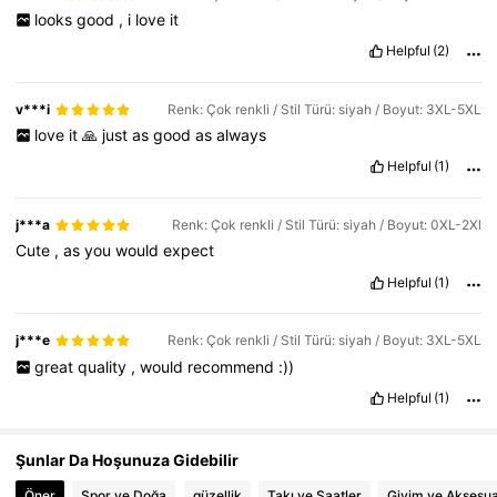
looks
good
,
i
love
it
29K Takipçiler
4,82
Helpful
(2)
v***i
Renk: Çok renkli / Stil Türü: siyah / Boyut: 3XL-5XL
love
it
🙏
just
as
good
as
always
Helpful
(1)
j***a
Renk: Çok renkli / Stil Türü: siyah / Boyut: 0XL-2Xl
Cute
,
as
you
would
expect
Helpful
(1)
j***e
Renk: Çok renkli / Stil Türü: siyah / Boyut: 3XL-5XL
great
quality
,
would
recommend
:))
Helpful
(1)
Şunlar Da Hoşunuza Gidebilir
Öner
Spor ve Doğa
güzellik
Takı ve Saatler
Giyim ve Aksesu