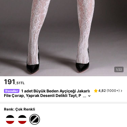
1/22
191
,51TL
1 adet Büyük Beden Ayçiçeği Jakarlı
4,82
(
1000+
)
Trendler
File Çorap, Yaprak Desenli Delikli Tayt, P
arti, Ev, Ofis İçin Seksi ve Şık, Çok Yönlü,
Noel, Cadılar Bayramı İçin Uygun, Çeşitli Dur
umlar İçin Siyah Tayt
Renk: Çok Renkli