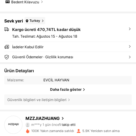
Bedent Kılavuzu
Sevk yeri
Turkey
Kargo ücreti 470,74TL kadar düşük
Tah. Teslimat:
Ağustos 15 - Ağustos 18
İadeler Kabul Edilir
Güvenli Ödemeler · Gizlilik koruması
Ürün Detayları
Malzeme:
EVCİL HAYVAN
Daha fazla göster
Güvenlik bilgileri ve iletişim bilgileri
MZZJIAZHUANG
832 Takipçiler
4,68
m***y
1 gün önce
'i takip etti
100K Yakın zamanda satıldı
5.9K Yeniden satın alma
832 Takipçiler
4,68