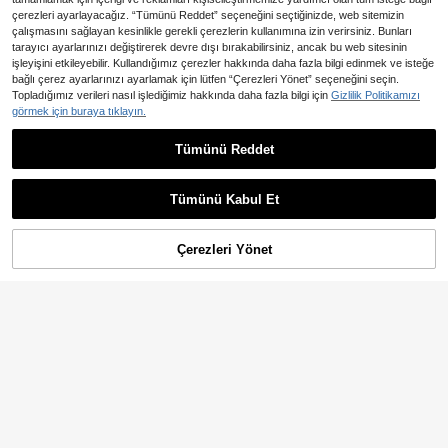
yca Kategorize Etmenizi, Saklaman
ızı ve Erişmenizi Sağlar; Dökülmeye
çerezleri ayarlayacağız. “Tümünü Reddet” seçeneğini seçtiğinizde, web sitemizin
Karşı Korumalı Tasarım - İş Seyahat
çalışmasını sağlayan kesinlikle gerekli çerezlerin kullanımına izin verirsiniz. Bunları
leri ve Geziler İçin Vazgeçilmezdir.
tarayıcı ayarlarınızı değiştirerek devre dışı bırakabilirsiniz, ancak bu web sitesinin
işleyişini etkileyebilir. Kullandığımız çerezler hakkında daha fazla bilgi edinmek ve isteğe
bağlı çerez ayarlarınızı ayarlamak için lütfen “Çerezleri Yönet” seçeneğini seçin.
Topladığımız verileri nasıl işlediğimiz hakkında daha fazla bilgi için
Gizlilik Politikamızı
görmek için buraya tıklayın.
10,98TL tasarruf edin
Tümünü Reddet
1 adet Yüksek Basınçlı Makyaj Suy
9 Adet 7 cm Çapında Siyah Plastik
u Sprey Şişesi
Kapaklı Kavanoz, Geniş Ağızlı Tasa
491
204
,13TL
-2%
,14TL
rım, Slime, Boncuk, Strass, Sim, Koz
Tümünü Kabul Et
metik, Losyon, Krem, Merhem vb. S
aklamak İçin Uygun, 8 Kapasite Se
çeneği Mevcut
Çerezleri Yönet
SEPETE EKLE
%20% İNDİRİM!