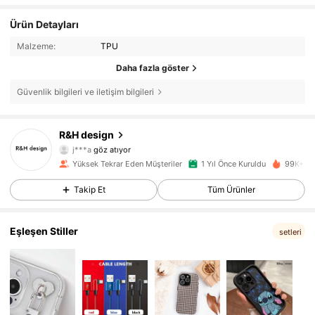
Ürün Detayları
Malzeme:
TPU
Daha fazla göster
Güvenlik bilgileri ve iletişim bilgileri
21K Takipçiler
4,89
R&H design
j***a
göz atıyor
21K Takipçiler
4,89
Yüksek Tekrar Eden Müşteriler
1 Yıl Önce Kuruldu
99K+ Ya
21K Takipçiler
4,89
Takip Et
Tüm Ürünler
21K Takipçiler
4,89
Eşleşen Stiller
setleri
21K Takipçiler
4,89
21K Takipçiler
4,89