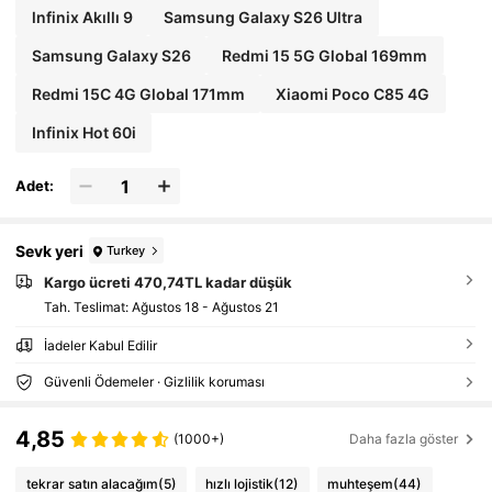
lnfinix Akıllı 9
Samsung Galaxy S26 Ultra
Samsung Galaxy S26
Redmi 15 5G Global 169mm
Redmi 15C 4G Global 171mm
Xiaomi Poco C85 4G
Infinix Hot 60i
Adet:
Sevk yeri
Turkey
Kargo ücreti 470,74TL kadar düşük
Tah. Teslimat:
Ağustos 18 - Ağustos 21
İadeler Kabul Edilir
Güvenli Ödemeler · Gizlilik koruması
4,85
(1000+)
Daha fazla göster
tekrar satın alacağım
(5)
hızlı lojistik
(12)
muhteşem
(44)