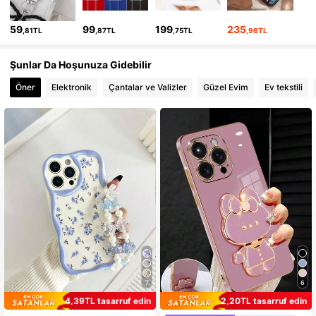
21K Takipçiler
4,89
59
99
199
235
,81TL
,87TL
,75TL
,96TL
21K Takipçiler
4,89
Şunlar Da Hoşunuza Gidebilir
21K Takipçiler
4,89
Öner
Elektronik
Çantalar ve Valizler
Güzel Evim
Ev tekstili
21K Takipçiler
4,89
21K Takipçiler
4,89
7
6
4,39TL tasarruf edin
2,20TL tasarruf edin