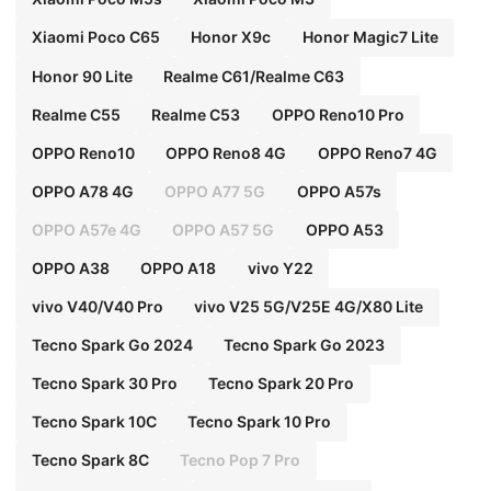
Xiaomi Poco C65
Honor X9c
Honor Magic7 Lite
Honor 90 Lite
Realme C61/Realme C63
Realme C55
Realme C53
OPPO Reno10 Pro
OPPO Reno10
OPPO Reno8 4G
OPPO Reno7 4G
OPPO A78 4G
OPPO A77 5G
OPPO A57s
OPPO A57e 4G
OPPO A57 5G
OPPO A53
OPPO A38
OPPO A18
vivo Y22
vivo V40/V40 Pro
vivo V25 5G/V25E 4G/X80 Lite
Tecno Spark Go 2024
Tecno Spark Go 2023
Tecno Spark 30 Pro
Tecno Spark 20 Pro
Tecno Spark 10C
Tecno Spark 10 Pro
Tecno Spark 8C
Tecno Pop 7 Pro