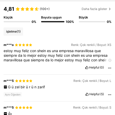
218K Takipçiler
4,85
4,81
(100+)
Daha fazla göster
Küçük
Boyuta uygun
Büyük
218K Takipçiler
4,85
0%
100%
0%
işletme
(1)
218K Takipçiler
4,85
m***o
Renk: Çok renkli / Boyut: XS
218K Takipçiler
4,85
estoy
muy
feliz
con
shein
es
una
empresa
maravillosa
que
siempre
da
lo
mejor
estoy
muy
feliz
con
shein
es
una
empresa
maravillosa
que
siempre
da
lo
mejor
estoy
muy
feliz
con
shein
es
una
empresa
maravillosa
que
siempre
da
lo
mejor
estoy
muy
Helpful
(0)
feliz
con
shein
es
una
empresa
maravillosa
que
siempre
da
lo
mejor
m***5
Renk: Çok renkli / Boyut: L
G
ü
zel
bir
ü
r
ü
n
zarif
Helpful
(5)
Aynı Öğeden
m***5
Renk: Çok renkli / Boyut: S
👍