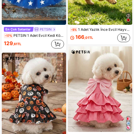
En Çok Satanlar
PETSIN
1 Adet Yazlık İnce Evcil Hayvan Elbisesi, Kırmızı Mor Sarı Şenlikli Küçük Puantiyeli Prenses Elbise, Leopar Desenli Nefes Alan Tüy Dökülmeyen Köpek Kiraz Askılı Elbise, Küçük Köpek Teddy Bichon Maltese İçin Yürüyüş, Ev, Tatil ve Parti Kıyafeti
-5%
PETSIN 1 Adet Evcil Kedi Köpek İçin Evrensel Bağımsızlık Günü Kırmızı Örgü Kontrast Renkli Yıldızlı Kabarık Tül Moda Şık Köpek Elbisesi
-17%
166
,01TL
129
,61TL