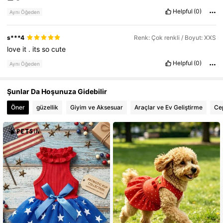
Helpful
(0)
Aynı Öğeden
s***4
Renk: Çok renkli / Boyut: XXS
love
it
.
its
so
cute
Helpful
(0)
Aynı Öğeden
Şunlar Da Hoşunuza Gidebilir
Öner
güzellik
Giyim ve Aksesuar
Araçlar ve Ev Geliştirme
Cep