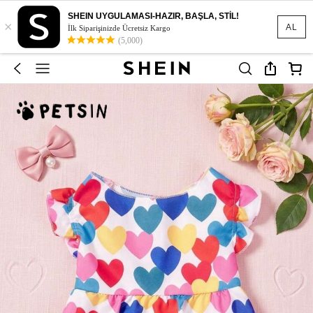
SHEIN UYGULAMASI-HAZIR, BAŞLA, STİL!
×
AL
İlk Siparişinizde Ücretsiz Kargo
(5,000)