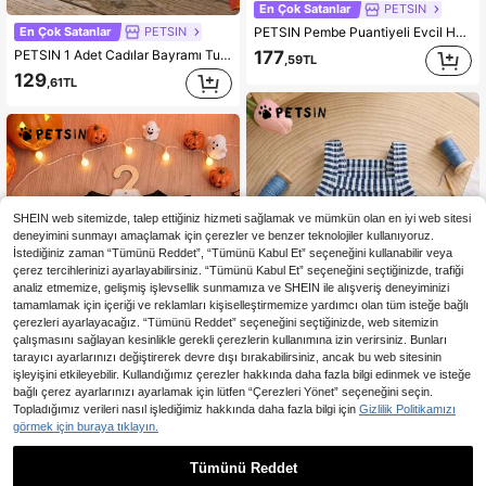
En Çok Satanlar
PETSIN
En Çok Satanlar
PETSIN
PETSIN Pembe Puantiyeli Evcil Hayvan Prenses Elbisesi, Büyük Fiyonk ve Çok Katlı Pasta Etekli, Köpekler ve Kediler İçin İdeal Doğum Günü Partisi ve Dış Mekan Kıyafeti
PETSIN 1 Adet Cadılar Bayramı Turuncu Balkabağı Evcil Hayvan Kıyafeti, Siyah Yıldızlı Kedi Köpek Balon Elbise, Cadılar Bayramı Partisi İçin
177
,59TL
129
,61TL
SHEIN web sitemizde, talep ettiğiniz hizmeti sağlamak ve mümkün olan en iyi web sitesi
deneyimini sunmayı amaçlamak için çerezler ve benzer teknolojiler kullanıyoruz.
İstediğiniz zaman “Tümünü Reddet”, “Tümünü Kabul Et” seçeneğini kullanabilir veya
çerez tercihlerinizi ayarlayabilirsiniz. “Tümünü Kabul Et” seçeneğini seçtiğinizde, trafiği
analiz etmemize, gelişmiş işlevsellik sunmamıza ve SHEIN ile alışveriş deneyiminizi
tamamlamak için içeriği ve reklamları kişiselleştirmemize yardımcı olan tüm isteğe bağlı
çerezleri ayarlayacağız. “Tümünü Reddet” seçeneğini seçtiğinizde, web sitemizin
çalışmasını sağlayan kesinlikle gerekli çerezlerin kullanımına izin verirsiniz. Bunları
tarayıcı ayarlarınızı değiştirerek devre dışı bırakabilirsiniz, ancak bu web sitesinin
işleyişini etkileyebilir. Kullandığımız çerezler hakkında daha fazla bilgi edinmek ve isteğe
bağlı çerez ayarlarınızı ayarlamak için lütfen “Çerezleri Yönet” seçeneğini seçin.
Topladığımız verileri nasıl işlediğimiz hakkında daha fazla bilgi için
Gizlilik Politikamızı
En Çok Satanlar
PETSIN
görmek için buraya tıklayın.
En Çok Satanlar
PETSIN
PETSIN 1 Adet Ins Tarzı Çizgili Tül Prenses Elbisesi, Küçük Köpekler ve Kediler İçin Nefes Alabilen Askılı Etek
PETSIN 1 Adet Kadife Altın Fiyonk Süslemeli Siyah Evcil Kedi ve Köpek Kostümü Tül Elbise, Cadılar Bayramı İçin
198
Tümünü Reddet
,55TL