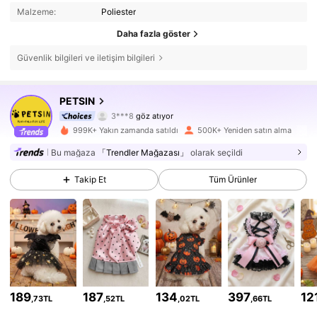
Malzeme:
Poliester
Daha fazla göster
Güvenlik bilgileri ve iletişim bilgileri
218K Takipçiler
4,85
PETSIN
3***8
göz atıyor
218K Takipçiler
4,85
999K+ Yakın zamanda satıldı
500K+ Yeniden satın alma
Bu mağaza
「Trendler Mağazası」
olarak seçildi
218K Takipçiler
4,85
Takip Et
Tüm Ürünler
218K Takipçiler
4,85
218K Takipçiler
4,85
218K Takipçiler
4,85
189
187
134
397
12
,73TL
,52TL
,02TL
,66TL
218K Takipçiler
4,85