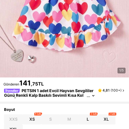
1/5
141
,75TL
Gönderen
PETSIN 1 adet Evcil Hayvan Sevgililer
4,81
(
100+
)
Trendler
Günü Renkli Kalp Baskılı Sevimli Kısa Kol
Açık Ön Köpek Elbisesi
Boyut
9 left
3 left
2 left
XXS
XS
S
M
L
XL