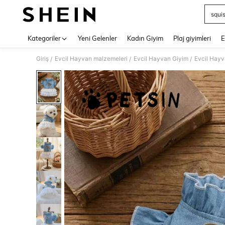
squi
Use up 
Kategoriler
Yeni Gelenler
Kadın Giyim
Plaj giyimleri
E
Giriş
Evcil Hayvan malzemeleri
Evcil Hayvan Giyim
Evcil Hayva
/
/
/