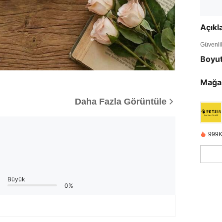
Açık
Güvenlik 
Boyu
Mağa
Daha Fazla Görüntüle
999K
Büyük
0%