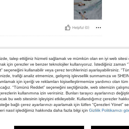
Helpful (0)
de, talep ettiğiniz hizmeti sağlamak ve mümkün olan en iyi web sitesi
oyut:
XL
 için çerezler ve benzer teknolojiler kullanıyoruz. İstediğiniz zaman
 seçeneğini kullanabilir veya çerez tercihlerinizi ayarlayabilirsiniz. “T
nizde, trafiği analiz etmemize, gelişmiş işlevsellik sunmamıza ve SHEIN 
mlamak için içeriği ve reklamları kişiselleştirmemize yardımcı olan tüm 
acağız. “Tümünü Reddet” seçeneğini seçtiğinizde, web sitemizin çalışm
Helpful (0)
 çerezlerin kullanımına izin verirsiniz. Bunları tarayıcı ayarlarınızı değişt
ancak bu web sitesinin işleyişini etkileyebilir. Kullandığımız çerezler hak
steğe bağlı çerez ayarlarınızı ayarlamak için lütfen “Çerezleri Yönet” s
dirme Görüntüle
eri nasıl işlediğimiz hakkında daha fazla bilgi için
Gizlilik Politikamızı g