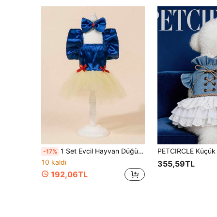
1 Set Evcil Hayvan Düğün Elbisesi, Fiyonklu, Sevimli Moda Baskılı Elbise + Fiyonklu Evcil Hayvan Kıyafeti, Esnek Tül Prenses Stili Evcil Hayvan Elbisesi, Köpekler/Kediler İçin Uygun
-17%
10 kaldı
355,59TL
192,06TL