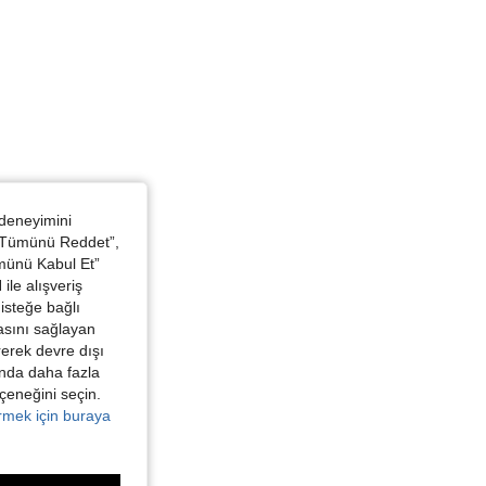
 deneyimini
 “Tümünü Reddet”,
ümünü Kabul Et”
ile alışveriş
isteğe bağlı
asını sağlayan
irerek devre dışı
kında daha fazla
eçeneğini seçin.
örmek için buraya