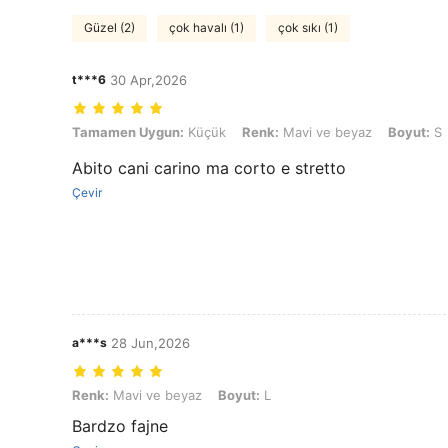
Güzel (2)
çok havalı (1)
çok sıkı (1)
t***6
30 Apr,2026
Tamamen Uygun: Küçük, Renk: Mavi ve beyaz, Boyut: S
Tamamen Uygun:
Küçük
Renk:
Mavi ve beyaz
Boyut:
S
Abito cani carino ma corto e stretto
Çevir
a***s
28 Jun,2026
Renk: Mavi ve beyaz, Boyut: L
Renk:
Mavi ve beyaz
Boyut:
L
Bardzo fajne