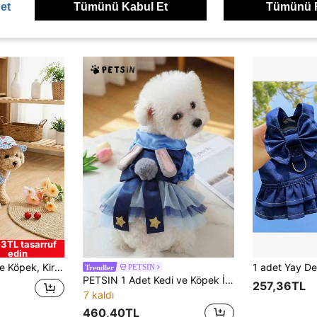
et
Tümünü Kabul Et
Tümünü 
ünler
3TL tasarruf
edin
Mavi Ekose Kapüşonlu Köpek Elbisesi Seti
PETSIN
Trendler
PETSIN 1 Adet Kedi ve Köpek İçin Evrensel Kıyafet, Tavşan Kulaklı Yıldız Süslemeli Mavi Tül Prenses Elbisesi Küçük Köpekler İçin (Bichon/Teddy) | Evcil Hayvan Parti Kıyafeti
257,36TL
7 kaldı
460,40TL