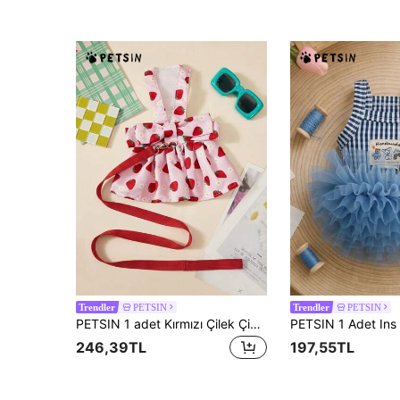
PETSIN
PETSIN
Trendler
Trendler
PETSIN 1 adet Kırmızı Çilek Çiçeği Desenli Evcil Hayvan Eteği, Cilt Dostu, Nefes Alabilir, Kaymaz İpli, Günlük Stil Evcil Hayvan Kıyafeti
246,39TL
197,55TL