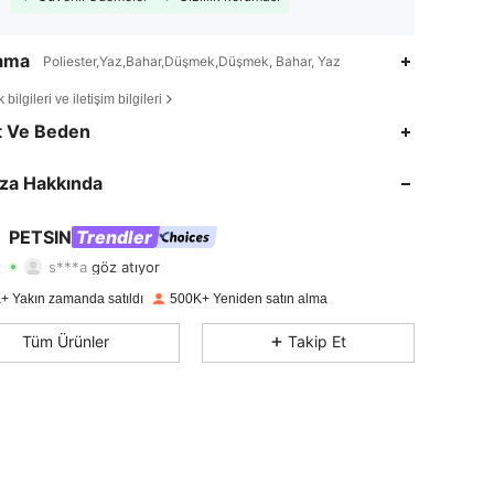
lama
Poliester,Yaz,Bahar,Düşmek,Düşmek, Bahar, Yaz
bilgileri ve iletişim bilgileri
4,85
7.5K
217K
t Ve Beden
4,85
7.5K
217K
za Hakkında
4,85
7.5K
217K
PETSIN
Trendler
s***a
göz atıyor
4,85
7.5K
217K
Derecelendirme
Ürünler
Takipçiler
+ Yakın zamanda satıldı
500K+ Yeniden satın alma
4,85
7.5K
217K
Tüm Ürünler
Takip Et
4,85
7.5K
217K
4,85
7.5K
217K
4,85
7.5K
217K