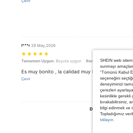
Çevir
l***r
29 May,2026
SHEIN web sitemiz
Tamamen Uygun: Boyuta uygun, Renk: Mavi ve beyaz, Boyut: XL
Tamamen Uygun:
Boyuta uygun
Renk:
Mavi ve beyaz
B
sunmayı amaçlamak
Es muy bonito , la calidad muy buena
“Tümünü Kabul Et”
seçeneğini seçtiği
Çevir
deneyiminizi tama
çerezleri ayarlay
kesinlikle gerekli
bırakabilirsiniz, 
bilgi edinmek ve i
Daha Fazla Değerlen
Topladığımız veril
tıklayın.