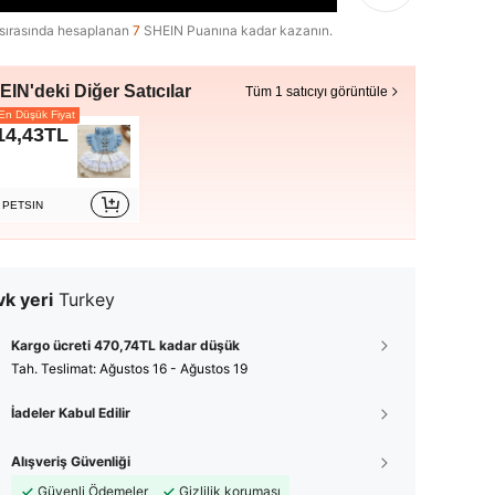
sırasında hesaplanan
7
SHEIN Puanına kadar kazanın.
IN'deki Diğer Satıcılar
Tüm 1 satıcıyı görüntüle
n Düşük Fiyat
14,43TL
PETSIN
k yeri
Turkey
Kargo ücreti 470,74TL kadar düşük
Tah. Teslimat:
Ağustos 16 - Ağustos 19
İadeler Kabul Edilir
Alışveriş Güvenliği
Güvenli Ödemeler
Gizlilik koruması