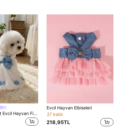
Evcil Hayvan Elbiseleri
IN
PETSIN 1 adet Evcil Hayvan Fiyonklu Elbise, Prenses Tasarımı, Köpekler ve Kediler İçin
27 kaldı
218,95TL