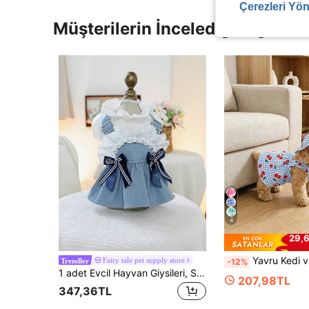
Çerezleri Yön
Müşterilerin İncelediği Diğer Ür
4
29,6
Yavru Kedi ve Köpek, Kiraz Desenli Klasik 
Fairy tale pet supply store
-12%
Trendler
1 adet Evcil Hayvan Giysileri, Sevimli Köpekler ve Kediler Elbisesi, Küçük Irk ve Yavru Köpek Tatil Plaj Kostümü
207,98TL
347,36TL