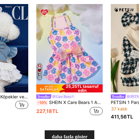
19
25,25TL tasarruf
edin
PETCIRCLE Küçük Köpekler ve Yavru Köpekler İçin 1 Adet Evcil Hayvan Elbisesi, Sevimli Fırfırlı Yaka Moda Kıyafet, Texas Stili
Care Bears
PETS
Trendler
Trendler
SHEIN X Care Bears 1 Adet Çizgi Film Karakter Desenli Baskılı Evcil Hayvan Tütü Etek, Kedi Kıyafeti, Köpek Kıyafeti, Beden XXS-XXXXL, Ekstra Küçük, Ekstra Büyük, Tül Etek, Tatlı, Sevimli, Paylaşan Ayı, Neşeli Ayı
-10%
37 kaldı
227,18TL
411,56TL
daha fazla göster