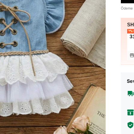
Ödeme 
SHE
E
3
Sev