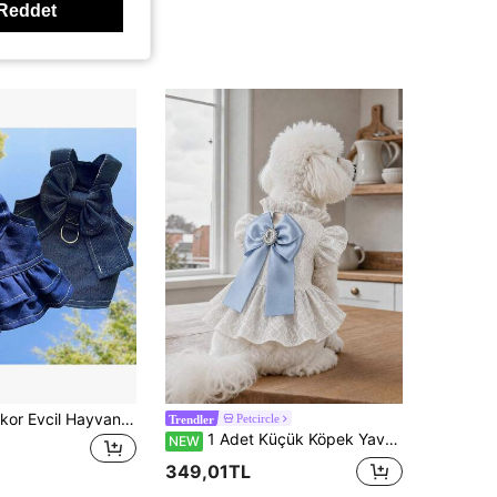
Reddet
1 adet Yay Dekor Evcil Hayvan Elbisesi Köpek Ve Kedi Dekorasyonu İçin
Petcircle
Trendler
1 Adet Küçük Köpek Yavrusu ve Kedi İçin Sevimli Evcil Hayvan Kıyafeti, Fransız Mavisi Fiyonklu Dantel Parti Elbisesi
NEW
349,01TL