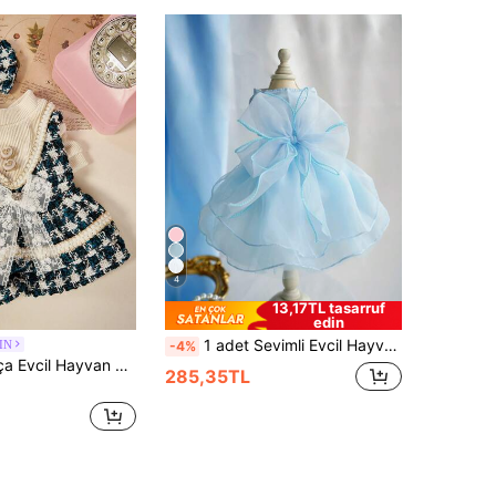
4
13,17TL tasarruf
edin
1 adet Sevimli Evcil Hayvan Kedi Köpek Elbisesi, Pembe/Beyaz/Mavi Tutu Etek, Düğün Gelin Kostümü
IN
-4%
PETSIN 1 Parça Evcil Hayvan Elbisesi, Kediler ve Köpekler İçin Mavi Kareli Prenses Tarzı Elbise, Sonbahar ve Kış Hava Koşullarına Uygun
285,35TL