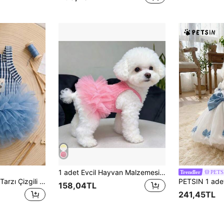
1 adet Evcil Hayvan Malzemesi, Evcil Hayvan Kıyafetleri, Evcil Hayvan Elbisesi, İnce Nefes Alabilen Romantik Prenses Elbisesi İlkbahar/Yaz İçin, Prenses Tarzı Tüylü Elbise, Serin Kıyafet, Tüy Dökülmesini Önleyen Elbise, Mutlu Yavru Köpek, Giyim, Köpek Kıyafetleri, Kedi Kıyafetleri, Kedi Elbisesi, Prenses Elbisesi, Chihuahua Köpek Kıyafetleri, Küçük Köpek Elbisesi, Chihuahua Elbisesi, Sevimli Evcil Hayvan Prenses Aksesuarları, Şirin Köpek Kıyafetleri, Evcil Hayvan Ürünleri Küçük Kedi Köpek Kıyafetleri, Poodle Bichon Shih Tzu Yorkshire Kıyafeti, Sevimli Köpek Yeleği, Orta ve Küçük Boy Kediler ve Köpekler İçin Uygundur
PETS
Trendler
PETSIN 1 Adet Ins Tarzı Çizgili Tül Prenses Elbisesi, Küçük Köpekler ve Kediler İçin Nefes Alabilen Askılı Etek
158,04TL
241,45TL