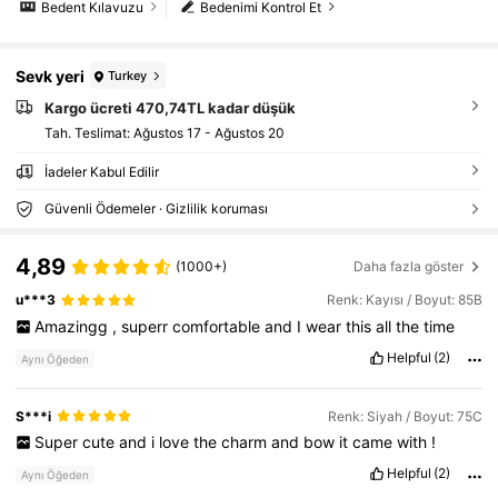
Bedent Kılavuzu
Bedenimi Kontrol Et
Sevk yeri
Turkey
Kargo ücreti 470,74TL kadar düşük
Tah. Teslimat:
Ağustos 17 - Ağustos 20
İadeler Kabul Edilir
Güvenli Ödemeler · Gizlilik koruması
4,89
(1000+)
Daha fazla göster
u***3
Renk: Kayısı / Boyut: 85B
Amazingg
,
superr
comfortable
and
I
wear
this
all
the
time
Helpful
(2)
Aynı Öğeden
S***i
Renk: Siyah / Boyut: 75C
Super
cute
and
i
love
the
charm
and
bow
it
came
with
!
Helpful
(2)
Aynı Öğeden