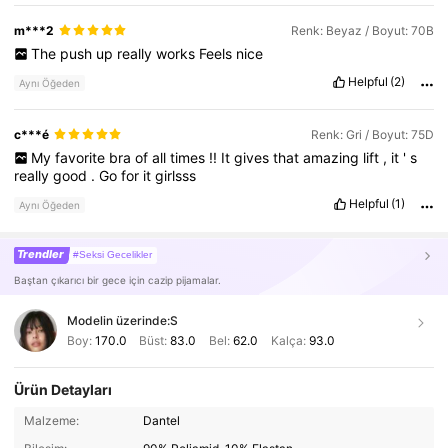
m***2
Renk: Beyaz / Boyut: 70B
The
push
up
really
works
Feels
nice
Helpful
(2)
Aynı Öğeden
c***é
Renk: Gri / Boyut: 75D
My
favorite
bra
of
all
times
!!
It
gives
that
amazing
lift
,
it
'
s
really
good
.
Go
for
it
girlsss
Helpful
(1)
Aynı Öğeden
Trendler
#Seksi Gecelikler
Baştan çıkarıcı bir gece için cazip pijamalar.
Modelin üzerinde:
S
Boy:
170.0
Büst:
83.0
Bel:
62.0
Kalça:
93.0
Ürün Detayları
Malzeme:
Dantel