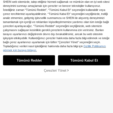
SHEIN web sitemizde, talep ettiğiniz hizmeti sağlamak ve mümkün olan en iyi web sitesi
deneyimini sunmayı amaçlamak için çerezler ve benzer teknolojiler kullanıyoruz.
İstediğiniz zaman “Tümünü Reddet”, “Tümünü Kabul Et” seçeneğini kullanabilir veya
çerez tercihlerinizi ayarlayabilirsiniz. “Tümünü Kabul Et” seçeneğini seçtiğinizde, trafiği
analiz etmemize, gelişmiş işlevsellik sunmamıza ve SHEIN ile alışveriş deneyiminizi
tamamlamak için içeriği ve reklamları kişiselleştirmemize yardımcı olan tüm isteğe bağlı
çerezleri ayarlayacağız. “Tümünü Reddet” seçeneğini seçtiğinizde, web sitemizin
çalışmasını sağlayan kesinlikle gerekli çerezlerin kullanımına izin verirsiniz. Bunları
tarayıcı ayarlarınızı değiştirerek devre dışı bırakabilirsiniz, ancak bu web sitesinin
işleyişini etkileyebilir. Kullandığımız çerezler hakkında daha fazla bilgi edinmek ve isteğe
bağlı çerez ayarlarınızı ayarlamak için lütfen “Çerezleri Yönet” seçeneğini seçin.
7
En Çok Satanlar
Loungeista
Topladığımız verileri nasıl işlediğimiz hakkında daha fazla bilgi için
Gizlilik Politikamızı
Loungeista Kadın Düz Renk Pi
DesireSculpt Küçük Göğüsler İçin G
görmek için buraya tıklayın.
NEW
154
375
leli Günlük İnce Askılı Sütyen
eniş Askılı, Kaldırma ve Destekli 1 P
,20TL
-4%
,35TL
arça Kadın Dantel Dolgulu Balenli S
Tümünü Reddet
Tümünü Kabul Et
ütyen
Çerezleri Yönet
SEPETE EKLE