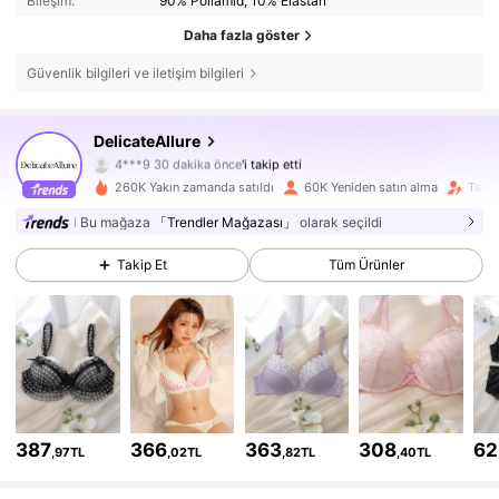
Bileşim:
90% Poliamid, 10% Elastan
Daha fazla göster
Güvenlik bilgileri ve iletişim bilgileri
DelicateAllure
116K Takipçiler
4,85
4***9
30 dakika önce
'i takip etti
M***i
göz atıyor
260K Yakın zamanda satıldı
60K Yeniden satın alma
Takip
116K Takipçiler
4,85
Bu mağaza
「Trendler Mağazası」
olarak seçildi
116K Takipçiler
4,85
Takip Et
Tüm Ürünler
116K Takipçiler
4,85
116K Takipçiler
4,85
116K Takipçiler
4,85
387
366
363
308
62
,97TL
,02TL
,82TL
,40TL
116K Takipçiler
4,85