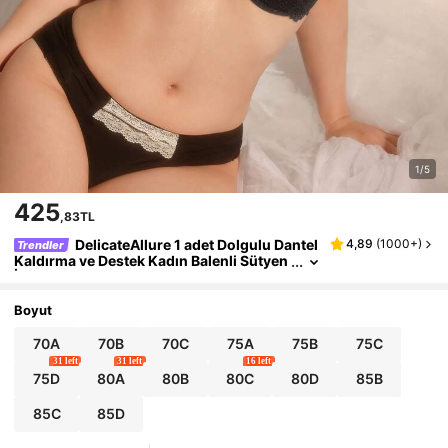
1/5
425
,83TL
DelicateAllure 1 adet Dolgulu Dantel
4,89
(
1000+
)
Trendler
Kaldırma ve Destek Kadın Balenli Sütyen
İç Çamaşırı
Boyut
70A
70B
70C
75A
75B
75C
31 left
31 left
16 left
75D
80A
80B
80C
80D
85B
85C
85D