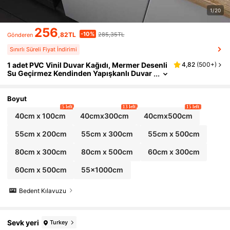
1/20
256
-10%
,82TL
285,35TL
Gönderen
Sınırlı Süreli Fiyat İndirimi
1 adet PVC Vinil Duvar Kağıdı, Mermer Desenli
4,82
(
500+
)
Su Geçirmez Kendinden Yapışkanlı Duvar
Kağıdı; Dolap, Mutfak, Mobilya, Oturma O
dası Dekorasyonu, Çıkarılabilir Duvar Paneller
i, Duvar Kağıdı, Bahar Dekorasyonu, Ev Yenile
Boyut
me, Tatil Dekorasyonu, Doğum Günü ve Mezu
5 left
13 left
15 left
niyet Hediyesi için Uygundur.
40cm x 100cm
40cmx300cm
40cmx500cm
55cm x 200cm
55cm x 300cm
55cm x 500cm
80cm x 300cm
80cm x 500cm
60cm x 300cm
60cm x 500cm
55x1000cm
Bedent Kılavuzu
Sevk yeri
Turkey