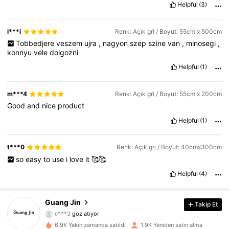
Helpful
(3)
l***i
Renk: Açık gri / Boyut: 55cm x 500cm
Tobbedjere
veszem
ujra
,
nagyon
szep
szine
van
,
minosegi
,
konnyu
vele
dolgozni
Helpful
(1)
m***4
Renk: Açık gri / Boyut: 55cm x 200cm
Good
and
nice
product
Helpful
(1)
t***0
Renk: Açık gri / Boyut: 40cmx300cm
so
easy
to
use
i
love
it
🥰🥰
Helpful
(4)
601 Takipçiler
4,81
601 Takipçiler
4,81
Guang Jin
Takip Et
c***3
göz atıyor
601 Takipçiler
4,81
6.9K Yakın zamanda satıldı
1.9K Yeniden satın alma