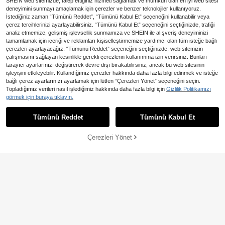
SHEIN web sitemizde, talep ettiğiniz hizmeti sağlamak ve mümkün olan en iyi web sitesi
deneyimini sunmayı amaçlamak için çerezler ve benzer teknolojiler kullanıyoruz.
İstediğiniz zaman “Tümünü Reddet”, “Tümünü Kabul Et” seçeneğini kullanabilir veya
çerez tercihlerinizi ayarlayabilirsiniz. “Tümünü Kabul Et” seçeneğini seçtiğinizde, trafiği
analiz etmemize, gelişmiş işlevsellik sunmamıza ve SHEIN ile alışveriş deneyiminizi
tamamlamak için içeriği ve reklamları kişiselleştirmemize yardımcı olan tüm isteğe bağlı
çerezleri ayarlayacağız. “Tümünü Reddet” seçeneğini seçtiğinizde, web sitemizin
çalışmasını sağlayan kesinlikle gerekli çerezlerin kullanımına izin verirsiniz. Bunları
tarayıcı ayarlarınızı değiştirerek devre dışı bırakabilirsiniz, ancak bu web sitesinin
işleyişini etkileyebilir. Kullandığımız çerezler hakkında daha fazla bilgi edinmek ve isteğe
bağlı çerez ayarlarınızı ayarlamak için lütfen “Çerezleri Yönet” seçeneğini seçin.
Doğal Ahşap Desenli Soy ve Yapıştı
En Çok Satanlar
ihomeli wall decor
Topladığımız verileri nasıl işlediğimiz hakkında daha fazla bilgi için
Gizlilik Politikamızı
r Duvar Kağıdı, Sahte Sarı Meşe Ah
13 kaldı
ihomeli Giriş ve Merdiven İçin
görmek için buraya tıklayın.
NEW
şap Dokulu Kendinden Yapışkanlı Vi
Nötr Keten Çizgili Bej Kendinden Ya
657
708
nil Film, Kolay Takılıp Çıkarılabilir, M
,95TL
,44TL
-3%
pışkanlı Soyulabilir Dokulu Çiftlik E
obilya, Ahşap İşleri ve Dekoratif Pro
Tümünü Reddet
Tümünü Kabul Et
vi Tarzı Duvar Kağıdı, Ev Dekorasyo
jeler İçin Mükemmel
nu Duvar Sanatı Oda Dekoru
Çerezleri Yönet
SEPETE EKLE
%10% İNDİRİM!