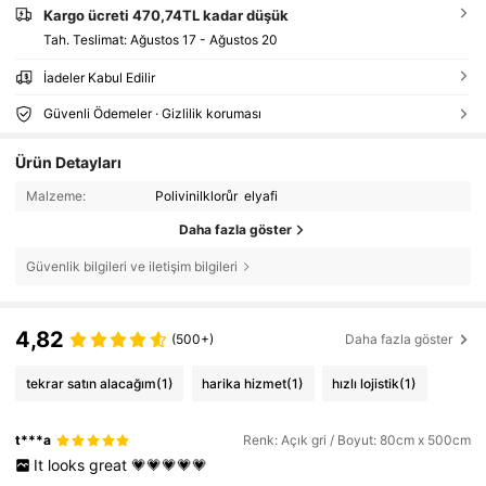
Kargo ücreti 470,74TL kadar düşük
Tah. Teslimat:
Ağustos 17 - Ağustos 20
İadeler Kabul Edilir
Güvenli Ödemeler · Gizlilik koruması
Ürün Detayları
Malzeme:
Polivinilklorůr elyafi
Daha fazla göster
Güvenlik bilgileri ve iletişim bilgileri
4,82
(500+)
Daha fazla göster
tekrar satın alacağım
(1)
harika hizmet
(1)
hızlı lojistik
(1)
t***a
Renk: Açık gri / Boyut: 80cm x 500cm
It
looks
great
💗💗💗💗💗