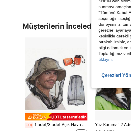
SHEIN web sitemiz
sunmayı amaçlamak
“Tümünü Kabul Et”
seçeneğini seçtiği
Müşterilerin İncelediği Diğer Ür
deneyiminizi tama
çerezleri ayarlay
kesinlikle gerekli
bırakabilirsiniz, 
bilgi edinmek ve i
Topladığımız veril
tıklayın.
Çerezleri Yön
1,10TL tasarruf edin
1 adet/3 adet Açık Hava Gece Balıkçılık Şapkası, Böcek ve Sivrisinek Korumalı, Nefes Alabilir Güneş Korumalı Yüz Örtüsü, Açık Hava Ekipmanı
-1%