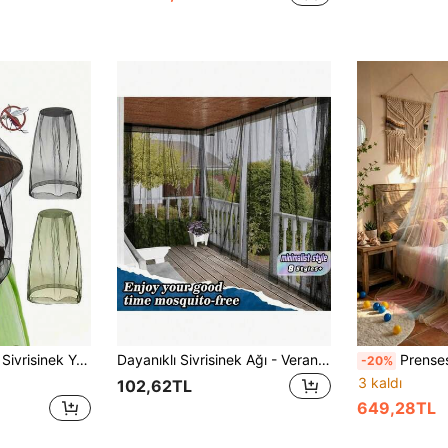
uması, Şapka/Başlıkla Kullanılabilir, Balıkçılık ve Avcılık İçin Uygundur - Batı Nil Virüsü ve Zika Virüsüne Karşı Koruma Sağlar
Dayanıklı Sivrisinek Ağı - Veranda, Bahçe ve Balkon İçin Uygundur. Ayarlanabilir İpleri Olan Siyah Böcek Ağından Yapılmıştır, Tüm Mevsimlerde Sivrisinek, Kuş ve Sinek Koruması Sağlar. 2 Kişiliktir. Açık Hava Yemekleri, Tatil Partileri, Cadılar Bayramı Dekorasyonu ve Diğer Dekoratif Kullanımlar İçin Harikadır. Sağlam Ağ Malzemesi.
Prenses Cibinlik Tül Kanopi, Zarif Yuvarlak Kubbe Kız Çocuk Ci
-20%
3 kaldı
102,62TL
649,28TL