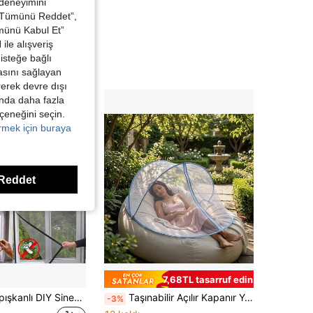
 deneyimini
 “Tümünü Reddet”,
ümünü Kabul Et”
ile alışveriş
isteğe bağlı
asını sağlayan
irerek devre dışı
kında daha fazla
eçeneğini seçin.
örmek için buraya
Reddet
7,68TL tasarruf edin
Kendinden Yapışkanlı DIY Sineklik Pencere Tülü, Bahçe Pencereleri İçin Böcek ve Sinek Önleyici File Perde
Taşınabilir Açılır Kapanır Yatak Cibinliği, Katlanabilir File Yatak Örtüsü, İç Mekan Yatak Odası ve Dış Mekan Kamp İçin Kolay Kurulumlu Cibinlik
-3%