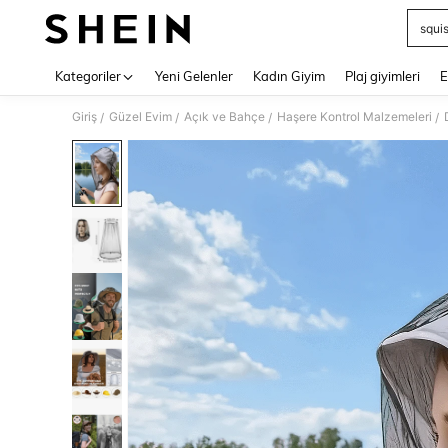
squi
Use up 
Kategoriler
Yeni Gelenler
Kadın Giyim
Plaj giyimleri
E
Giriş
Güzel Evim
Açık ve Bahçe
Haşere Kontrol Malzemeleri
/
/
/
/