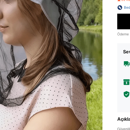
Bed
Ödeme 
Sev
Açık
Güvenlik 