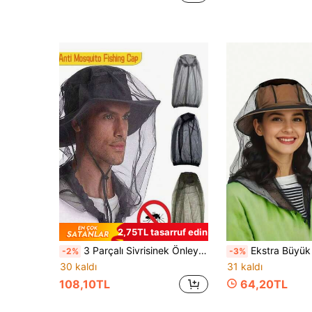
2,75TL tasarruf edin
3 Parçalı Sivrisinek Önleyici Başlık, Dış Mekan İnce File Böcek Yüz Örtüsü, Balıkçılık, Yürüyüş, Kamp, Bahçe İşleri İçin Nefes Alabilir Böcek Koruması, Çoğu Şapkaya Uygun, Unisex
Ekstra Büyük Sivrisinek Yüz Maskesi, Tam Yüz Sivrisinek Başlığı, Yüz Maskesi Eklentili Sivrisinek Ağı - Ağır Hizmet Böcek Ağı, İnce Örgülü Böcek Kor
-2%
-3%
30 kaldı
31 kaldı
108,10TL
64,20TL