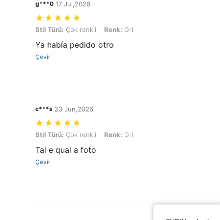
g***0
17 Jul,2026
Stil Türü: Çok renkli, Renk: Gri
Stil Türü:
Çok renkli
Renk:
Gri
Ya había pedido otro
Çevir
c***s
23 Jun,2026
Stil Türü: Çok renkli, Renk: Gri
Stil Türü:
Çok renkli
Renk:
Gri
Tal e qual a foto
Çevir