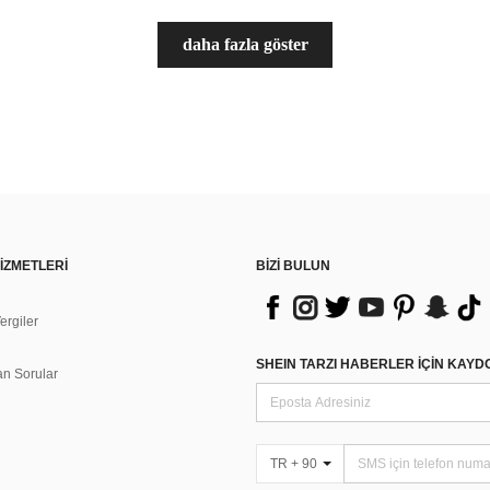
daha fazla göster
İZMETLERİ
BİZİ BULUN
rgiler
n
SHEIN TARZI HABERLER IÇIN KAY
an Sorular
TR + 90