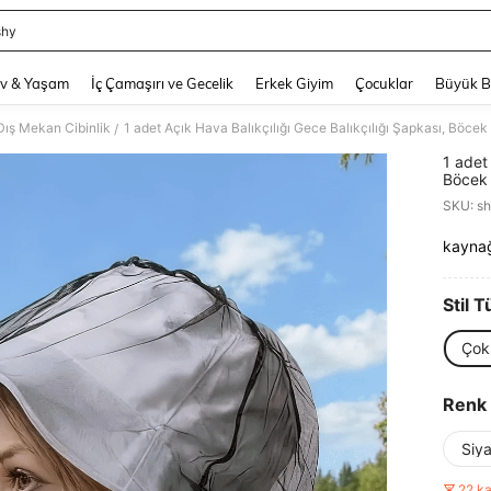
shy
and down arrow keys to navigate search Son arama and Keşif Arama. Press Enter
v & Yaşam
İç Çamaşırı ve Gecelik
Erkek Giyim
Çocuklar
Büyük 
Dış Mekan Cibinlik
/
1 adet 
Böcek 
Şapkas
SKU: s
kayna
PR
Stil T
Çok 
Renk
Siy
22 k