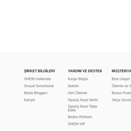
ŞİRKET BİLGİLERİ
YARDIM VE DESTEK
MÜŞTERİ H
SHEIN Hakkında
Kargo Bilgisi
Bize Ulaşın
Sosyal Sorumluluk
İadeler
Ödeme ve Ve
Moda Bloggerı
Geri Ödeme
Bonus Pua
Kariyer
Sipariş Nasıl Verilir
Sıkça Sorul
Sipariş Nasıl Takip
Edilir
Beden Rehberi
SHEIN VIP