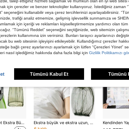
de, talep ettiğiniz hizmeti sağlamak ve mümkün olan en iyi web sitesi
 için çerezler ve benzer teknolojiler kullanıyoruz. İstediğiniz zaman
 seçeneğini kullanabilir veya çerez tercihlerinizi ayarlayabilirsiniz. “T
nizde, trafiği analiz etmemize, gelişmiş işlevsellik sunmamıza ve SHEIN 
ünler
mlamak için içeriği ve reklamları kişiselleştirmemize yardımcı olan tüm 
acağız. “Tümünü Reddet” seçeneğini seçtiğinizde, web sitemizin çalışm
 çerezlerin kullanımına izin verirsiniz. Bunları tarayıcı ayarlarınızı değişt
ancak bu web sitesinin işleyişini etkileyebilir. Kullandığımız çerezler hak
steğe bağlı çerez ayarlarınızı ayarlamak için lütfen “Çerezleri Yönet” s
eri nasıl işlediğimiz hakkında daha fazla bilgi için
Gizlilik Politikamızı g
et
Tümünü Kabul Et
Tümünü 
Yüz Korumalı 2 Adet Ekstra Büyük Boy Sivrisinek Ağı - Ağır Hizmet Tipi Böcek Kovucu, Şapka/Baş Uyumlu, Balıkçılık İçin Harika, Siyah, Dayanıklı Kumaş, İnce File Tasarımı Maksimum Hava Akışı Sağlar - Böcek ve Sivrisineklere Karşı Korur, Çoğu Şapkaya Uygun, Kolay Temizlenir
Ekstra büyük ve ekstra uzun, yüksek kaliteli sineklik, küçük sivrisinekleri ve böcekleri etkili bir şekilde engellemek için ultra ince ağ tasarımına sahiptir ve koruyucu yüz maskesiyle birlikte gelir. Bu yumuşak ve dayanıklı sineklik, özellikle küçük sivrisineklerden korunmak için tasarlanmıştır.
6 kaldı