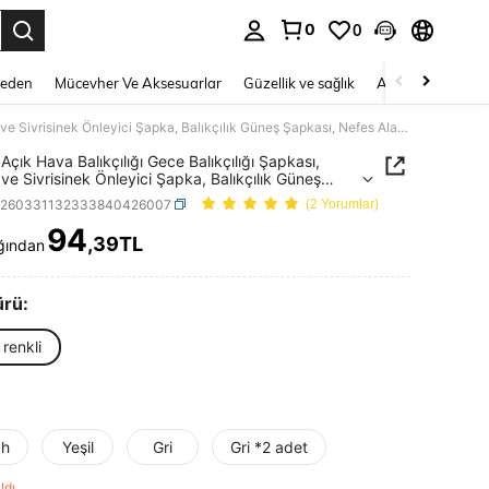
0
0
 to select.
Beden
Mücevher Ve Aksesuarlar
Güzellik ve sağlık
Ayakkabı
Ev T
1 adet Açık Hava Balıkçılığı Gece Balıkçılığı Şapkası, Böcek ve Sivrisinek Önleyici Şapka, Balıkçılık Güneş Şapkası, Nefes Alabilir Unisex Güneşlik Yüz Maskesi
Açık Hava Balıkçılığı Gece Balıkçılığı Şapkası,
ve Sivrisinek Önleyici Şapka, Balıkçılık Güneş
ı, Nefes Alabilir Unisex Güneşlik Yüz Maskesi
h260331132333840426007
(2 Yorumlar)
94
,39TL
ğından
ICE AND AVAILABILITY
ürü:
renkli
ah
Yeşil
Gri
Gri *2 adet
aldı