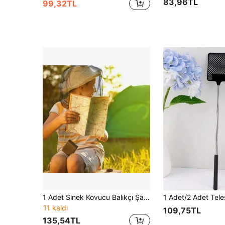
83,96TL
99,32TL
1 Adet Sinek Kovucu Balıkçı Şapkası, Nefes Alabilen Ayarlanabilir Fileli Balıkçı Şapkası, Unisex, Açık Hava Seyahati, Balıkçılık ve Kamp İçin Uygun
11 kaldı
109,75TL
135,54TL