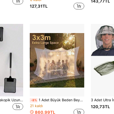
143,77TL
127,31TL
1 Adet/2 Adet Teleskopik Uzun Saplı Manuel Sinek Öldürücü Şirin Sinek Kovucu Alet
1 Adet Büyük Beden Beyaz File Sivrisinek Çadırı, Tek Kapılı Dış Mekan Kamp Sivrisinek Çadırı, İç ve Dış Mekan İçin Böcek Geçirmez Taşınabilir Sivrisinek Çadırı, Kamp, Veranda ve Bahçe İçin Yaz Kampı Temel Gereksinimi, Seyahat ve Veranda İçin Böcek Geçirmez File
-8%
21 kaldı
120,73TL
860,99TL