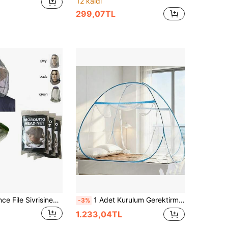
12 kaldı
299,07TL
3 Adet Ultra İnce File Sivrisinek Şapkası, Böcek Geçirmez Yüz Maskesi, Hafif ve Nefes Alabilen Sivrisinek, Arı ve Uçan Böcek Baş Kılıfı, Katlanabilir Yüksek Yoğunluklu Koruyucu File Şapka, Kova Şapkalar, Güneş Şapkaları, Beyzbol Şapkaları ve Çoğu Dış Mekan Şapka Stiliyle Uyumlu, Sivrisinekleri, Uçan Böcekleri, Arıları ve Diğer Böcekleri Etkili Bir Şekilde İzole Eder, Balıkçılık, Gece Balıkçılığı, Kamp, Yürüyüş, Tırmanış, Bahçecilik, Arıcılık, Avcılık, Seyahat, Kamp ve Çiftlik İşleri ile Dış Mekan Faaliyetleri İçin Uygun, Unisex Dış Mekan Böcek ve Sivrisinek Koruma Ekipmanı, Kamp, Balıkçılık ve Seyahat İçin Temel Aksesuar
1 Adet Kurulum Gerektirmeyen Moğol Yurt Tarzı Tel Cibinlik, 1 Saniyede Hızlı Kurulum, 360° Tam Koruma, Katlanabilir Geniş Alan Yazlık Çadır Cibinliği, Güçlendirilmiş File Kumaş, Yatak Odası Yatak Takımı Ev Dekorasyonu
-3%
1.233,04TL