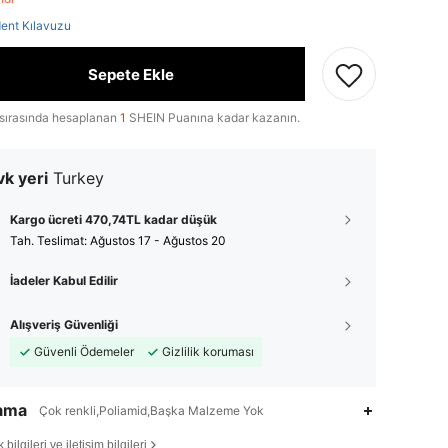
ent Kılavuzu
Sepete Ekle
sırasında hesaplanan
1
SHEIN Puanına kadar kazanın.
k yeri
Turkey
Kargo ücreti 470,74TL kadar düşük
Tah. Teslimat:
Ağustos 17 - Ağustos 20
İadeler Kabul Edilir
Alışveriş Güvenliği
Güvenli Ödemeler
Gizlilik koruması
lama
Çok renkli,Poliamid,Başka Malzeme Yok
bilgileri ve iletişim bilgileri