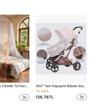
binliği, Twin/Full/Queen/King Boy Yataklar İçin Uygun, Oda Dekor Perdesi, Bebek Beşiği ve Yetişkin Yatağı İçin Evrensel, Kolay Tavana Montaj
360° Tam Kapsamlı Bebek Arabası Sivrisinek Filesi; Evrensel Kalınlaştırılmış Böcek Önleyici Güneşlikli Bebek Arabası Sivrisinek Filesi; Taşınabilir Böcek Önleyici Güneşlikli Büyük Boy Sivrisinek Filesi Kılıfı
35 kaldı
126,76TL