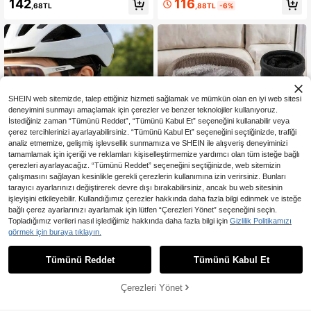
116
142
,88TL
-6%
,68TL
Yüz Örtüsü, Unisex/İşçi Kullanımı İçi
klet İçin Tek Delikli Tam Yüz Maske
n UV Korumalı Kayak Şalı
si, Günlük Kullanım ve Dış Mekan A
ktiviteleri İçin Uygun
SHEIN web sitemizde, talep ettiğiniz hizmeti sağlamak ve mümkün olan en iyi web sitesi
deneyimini sunmayı amaçlamak için çerezler ve benzer teknolojiler kullanıyoruz.
İstediğiniz zaman “Tümünü Reddet”, “Tümünü Kabul Et” seçeneğini kullanabilir veya
çerez tercihlerinizi ayarlayabilirsiniz. “Tümünü Kabul Et” seçeneğini seçtiğinizde, trafiği
analiz etmemize, gelişmiş işlevsellik sunmamıza ve SHEIN ile alışveriş deneyiminizi
tamamlamak için içeriği ve reklamları kişiselleştirmemize yardımcı olan tüm isteğe bağlı
Benzer stokta olan ürünleri göster
Tümünü Görüntüle
çerezleri ayarlayacağız. “Tümünü Reddet” seçeneğini seçtiğinizde, web sitemizin
çalışmasını sağlayan kesinlikle gerekli çerezlerin kullanımına izin verirsiniz. Bunları
tarayıcı ayarlarınızı değiştirerek devre dışı bırakabilirsiniz, ancak bu web sitesinin
işleyişini etkileyebilir. Kullandığımız çerezler hakkında daha fazla bilgi edinmek ve isteğe
bağlı çerez ayarlarınızı ayarlamak için lütfen “Çerezleri Yönet” seçeneğini seçin.
Topladığımız verileri nasıl işlediğimiz hakkında daha fazla bilgi için
Gizlilik Politikamızı
1 Çift Düz Renk Günlük Polyes
Şık, Yumuşak Örgü Boyunluk, Unise
görmek için buraya tıklayın.
NEW
ter Güneş Koruyucu Eldiven, Hafif Y
x Spor Atkısı, Kışın Buz Pateni, Koşu
122
129
,92TL
-28%
,51TL
azlık Dış Mekan Spor, Sürüş ve Bisi
İçin Uygun, Sıcak ve Rüzgar Geçir
Tümünü Reddet
Tümünü Kabul Et
Üzgünüm, ürün tükendi.
klet İçin UV Korumalı Dokunmatik E
mez
kran Eldiven, Kadınlar İçin, Seyahat
ve Festival
Çerezleri Yönet
TÜKENDI