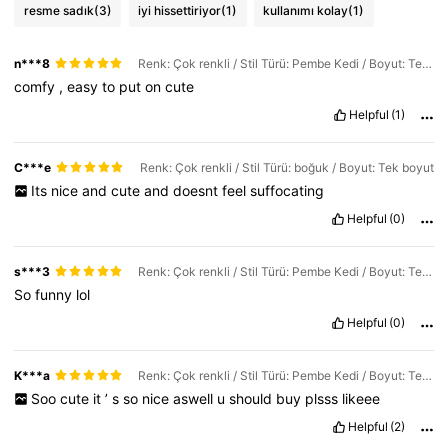
resme sadık
(3)
iyi hissettiriyor
(1)
kullanımı kolay
(1)
n***8
Renk: Çok renkli / Stil Türü: Pembe Kedi / Boyut: Tek boyut
comfy
,
easy
to
put
on
cute
Helpful
(1)
C***e
Renk: Çok renkli / Stil Türü: boğuk / Boyut: Tek boyut
Its
nice
and
cute
and
doesnt
feel
suffocating
Helpful
(0)
s***3
Renk: Çok renkli / Stil Türü: Pembe Kedi / Boyut: Tek boyut
So
funny
lol
Helpful
(0)
K***a
Renk: Çok renkli / Stil Türü: Pembe Kedi / Boyut: Tek boyut
Soo
cute
it
’
s
so
nice
aswell
u
should
buy
plsss
likeee
Helpful
(2)