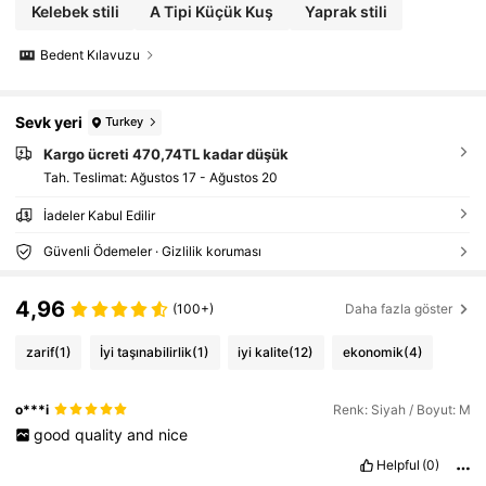
Kelebek stili
A Tipi Küçük Kuş
Yaprak stili
Bedent Kılavuzu
Sevk yeri
Turkey
Kargo ücreti 470,74TL kadar düşük
Tah. Teslimat:
Ağustos 17 - Ağustos 20
İadeler Kabul Edilir
Güvenli Ödemeler · Gizlilik koruması
4,96
(100+)
Daha fazla göster
zarif
(1)
İyi taşınabilirlik
(1)
iyi kalite
(12)
ekonomik
(4)
o***i
Renk: Siyah / Boyut: M
good
quality
and
nice
Helpful
(0)