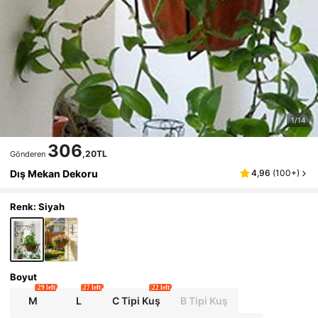
1/14
306
,20TL
Gönderen
Dış Mekan Dekoru
4,96
(
100+
)
Renk: Siyah
Boyut
29 left
27 left
22 left
M
L
C Tipi Kuş
B Tipi Kuş