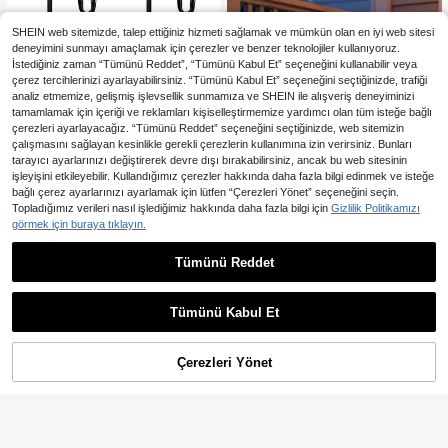
Deney Tüpü Vazo, Geometrik Kesim
dur.
Detayları Yerden Tasarruf Sağlayan
Dikey Bahçe Dekorasyonu, Oturma
SHEIN web sitemizde, talep ettiğiniz hizmeti sağlamak ve mümkün olan en iyi web sitesi
Odası, Yatak Odası, Mutfak, Banyo,
deneyimini sunmayı amaçlamak için çerezler ve benzer teknolojiler kullanıyoruz.
Ofis, Balkon İçin Uygun, Duvar Dek
İstediğiniz zaman “Tümünü Reddet”, “Tümünü Kabul Et” seçeneğini kullanabilir veya
orasyonu, Hediye
çerez tercihlerinizi ayarlayabilirsiniz. “Tümünü Kabul Et” seçeneğini seçtiğinizde, trafiği
analiz etmemize, gelişmiş işlevsellik sunmamıza ve SHEIN ile alışveriş deneyiminizi
tamamlamak için içeriği ve reklamları kişiselleştirmemize yardımcı olan tüm isteğe bağlı
çerezleri ayarlayacağız. “Tümünü Reddet” seçeneğini seçtiğinizde, web sitemizin
çalışmasını sağlayan kesinlikle gerekli çerezlerin kullanımına izin verirsiniz. Bunları
tarayıcı ayarlarınızı değiştirerek devre dışı bırakabilirsiniz, ancak bu web sitesinin
işleyişini etkileyebilir. Kullandığımız çerezler hakkında daha fazla bilgi edinmek ve isteğe
bağlı çerez ayarlarınızı ayarlamak için lütfen “Çerezleri Yönet” seçeneğini seçin.
Topladığımız verileri nasıl işlediğimiz hakkında daha fazla bilgi için
Gizlilik Politikamızı
görmek için buraya tıklayın.
1 Adet Ayarlanabilir Paslanmaz Çob
Tümünü Reddet
428
an Kancası, Dış Mekan Güneş Enerj
,57TL
-2%
ili Lambalar, Bahçe ve Avlu Standlar
4 Adet 3D Baskı Cadı Bacağı
NEW
ı, Paslanmaz Dış Mekan Çim Aydınl
142
Bitki Saksı Dekorasyon Çubukları,
,13TL
-20%
atma Direkleri, Asma Sepetler, Kuş
Cadılar Bayramı Dekor Süsleri, Sak
Tümünü Kabul Et
Yemlikleri İçin Uygundur
sı Bitkileri ve Bahçeler İçin Bonsai
Mikro Peyzaj Çubukları
Çerezleri Yönet
SEPETE EKLE