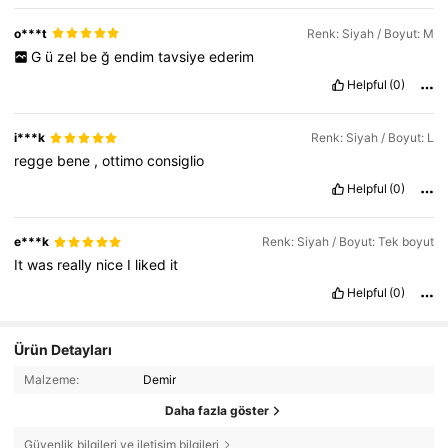
o***t
Renk: Siyah / Boyut: M
G
ü
zel
be
ğ
endim
tavsiye
ederim
Helpful
(0)
i***k
Renk: Siyah / Boyut: L
regge
bene
,
ottimo
consiglio
Helpful
(0)
e***k
Renk: Siyah / Boyut: Tek boyut
It
was
really
nice
I
liked
it
Helpful
(0)
Ürün Detayları
Malzeme:
Demir
Daha fazla göster
Güvenlik bilgileri ve iletişim bilgileri