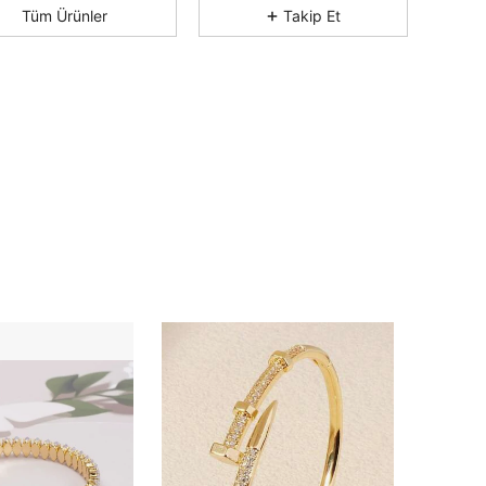
4,89
61
12K
Tüm Ürünler
Takip Et
4,89
61
12K
4,89
61
12K
4,89
61
12K
4,89
61
12K
4,89
61
12K