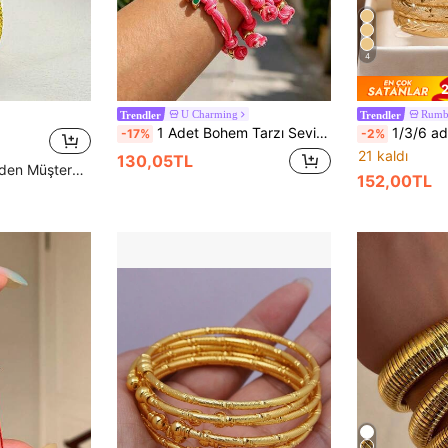
4
2
U Charming
Rumb
Trendler
Trendler
1 Adet Bohem Tarzı Sevimli Yaratıcı Şık Zarif Lüks Tatlı Minimalist Dopamin Rengi Bakır 26 Harfli Örgü Düğüm Bileklik, Kadınlar, Kız Kardeşler ve Çiftler İçin, Mezuniyet/Balo Takı Hediyesi, Günlük Kullanım, Randevu, Parti, Tatil ve Yaz Plaj Tatili İçin Uygun, Ayarlanabilir Boyut
1/3/6 adet Geleneksel Kum Altın El Yapımı Oyma Buğ
-17%
-2%
21 kaldı
130,05TL
Yüksek Tekrar Eden Müşteriler
152,00TL