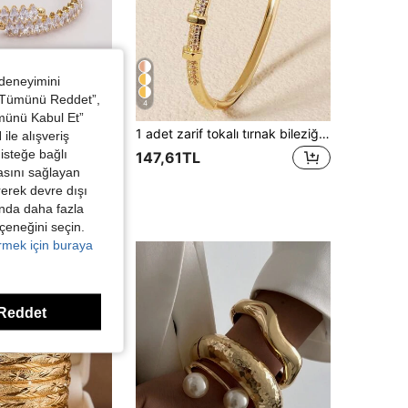
 deneyimini
 “Tümünü Reddet”,
4
,64TL tasarruf edin
ümünü Kabul Et”
Lüks Yapay Zirkonyum Göz Şeklinde Bilezik
1 adet zarif tokalı tırnak bileziği, bakır mikro kakmalı zirkonyum bilezik tasarımı üst düzey manşet bilezik, festival hediyeleri için uygundur
ile alışveriş
isteğe bağlı
147,61TL
asını sağlayan
irerek devre dışı
kında daha fazla
eçeneğini seçin.
örmek için buraya
Reddet