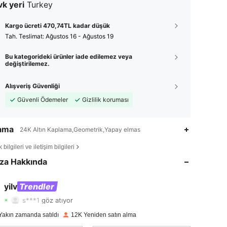
k yeri
Turkey
Kargo ücreti 470,74TL kadar düşük
Tah. Teslimat:
Ağustos 16 - Ağustos 19
Bu kategorideki ürünler iade edilemez veya
değiştirilemez.
Alışveriş Güvenliği
Güvenli Ödemeler
Gizlilik koruması
lama
24K Altın Kaplama,Geometrik,Yapay elmas
4,89
61
12K
bilgileri ve iletişim bilgileri
za Hakkında
4,89
61
12K
4,89
61
12K
yilv
Trendler
s***1
göz atıyor
4,89
61
12K
Yakın zamanda satıldı
12K Yeniden satın alma