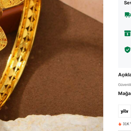
Sev
Açık
Güvenlik 
Mağa
31K 