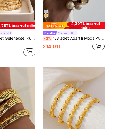
4,39TL tasarruf
,75TL tasarruf edin
edin
leGlod
#Glamoratti
Trendler
day Ajur 24 Ayar Altın Kaplama Bilezik, Kadınların Günlük Giyimi ve Hediyesi İçin Uygundur, Kutu Yok
1/3 adet Abartılı Moda Avrupa ve Amerikan Minimalist Metal Dalga Manşet Bileklik, Retro Şık Asimetrik İnci Süslemeli Ayarlanabilir Bileklik, Kadınlar için Kalın Altın Açık Manşet Bileklik, Günlük Kullanım ve Parti Takı Seti İçin Uygundur
-2%
214,01TL