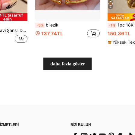
4
4TL tasarruf
edin
bilezik
1pc 18K Gold Plated Titanium Steel Bracele
-5%
-1%
 Bileklik, Kadınlar İçin Minimalist Lüks Takı Aksesuarı, Yazlık
137,74TL
150,36TL
daha fazla göster
İZMETLERİ
BİZİ BULUN