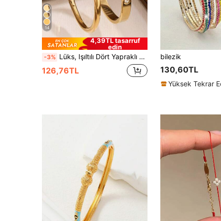
14
4,39TL tasarruf
edin
Lüks, Işıltılı Dört Yapraklı Yonca Zirkon Taşlı Paslanmaz Çelik Kadın Bileklik, Çeşitli Durumlar İçin Uygundur
bilezik
-3%
130,60TL
126,76TL