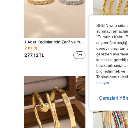
SHEIN web sitemiz
sunmayı amaçlamak
“Tümünü Kabul Et”
1 Adet Kadınlar İçin Zarif ve Yumuşak Görünümlü Tam Daire Taşlı Yuvarlak Noktalı Bilezik, Ayna Efektli Yumuşak Işıltılı Günlük İşe Gidiş İçin Çok Yönlü Moda Aksesuarı
yilv
seçeneğini seçtiği
Trendler
bilezik
2 kaldı
deneyiminizi tama
çerezleri ayarlay
283,70TL
277,12TL
kesinlikle gerekli
bırakabilirsiniz, 
bilgi edinmek ve i
Topladığımız veril
tıklayın.
Çerezleri Yön