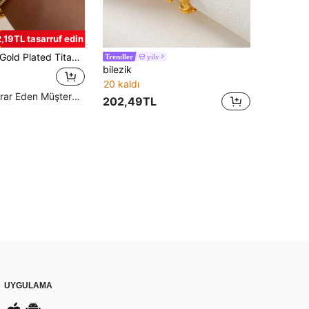
2,19TL tasarruf edin
t Vintage Elastic Polishing Bangle For Women Girls Fashion Aesthetic Jewelry
yilv
Trendler
bilezik
20 kaldı
Yüksek Tekrar Eden Müşteriler
202,49TL
UYGULAMA