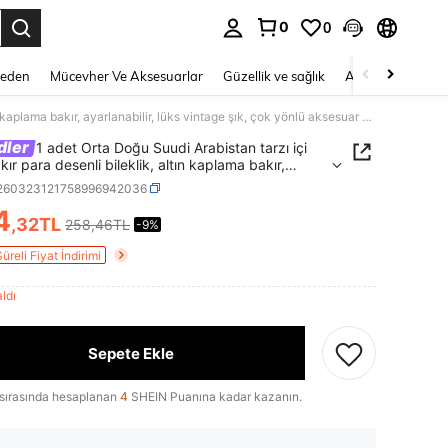
0
0
 to select.
Beden
Mücevher Ve Aksesuarlar
Güzellik ve sağlık
Ayakkabı
Ev T
1 adet Orta Doğu Suudi Arabistan tarzı içi boş bakır para desenli bileklik, altın kaplama bakır, ayarlanabilir, lüks vintage şık, çok yönlü aksesuar hediye.
dler
1 adet Orta Doğu Suudi Arabistan tarzı içi
ır para desenli bileklik, altın kaplama bakır,
nabilir, lüks vintage şık, çok yönlü aksesuar
j260323121758996942036
.
4
,32TL
258,46TL
-9%
ICE AND AVAILABILITY
Süreli Fiyat İndirimi
aldı
Sepete Ekle
sırasında hesaplanan
4
SHEIN Puanına kadar kazanın.