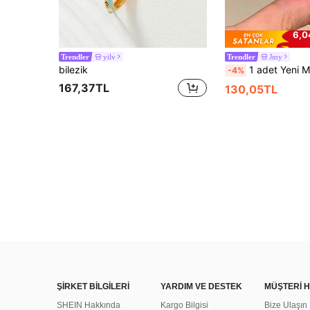
6,0
yilv
Jmy
Trendler
Trendler
bilezik
1 adet Yeni Mavi Şanslı Dört Yapraklı Yonca Bileklik, Zarif Kırmızı İpli
-4%
167,37TL
130,05TL
ŞİRKET BİLGİLERİ
YARDIM VE DESTEK
MÜŞTERİ H
SHEIN Hakkında
Kargo Bilgisi
Bize Ulaşın