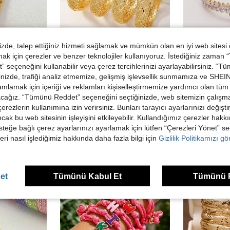
de, talep ettiğiniz hizmeti sağlamak ve mümkün olan en iyi web sitesi
 için çerezler ve benzer teknolojiler kullanıyoruz. İstediğiniz zaman
1
 seçeneğini kullanabilir veya çerez tercihlerinizi ayarlayabilirsiniz. “T
1 adet Ayarlanabilir 
yilv
nizde, trafiği analiz etmemize, gelişmiş işlevsellik sunmamıza ve SHEIN 
-2%
Trendler
24K Altın Kaplama Bayan Bileklik Bileklik El Takısı Gelin Lüks Açık Bilezik
-8%
mlamak için içeriği ve reklamları kişiselleştirmemize yardımcı olan tüm 
102,62TL
10 kaldı
acağız. “Tümünü Reddet” seçeneğini seçtiğinizde, web sitemizin çalışm
 çerezlerin kullanımına izin verirsiniz. Bunları tarayıcı ayarlarınızı değişt
187,12TL
ancak bu web sitesinin işleyişini etkileyebilir. Kullandığımız çerezler hak
steğe bağlı çerez ayarlarınızı ayarlamak için lütfen “Çerezleri Yönet” s
eri nasıl işlediğimiz hakkında daha fazla bilgi için
Gizlilik Politikamızı g
et
Tümünü Kabul Et
Tümünü 