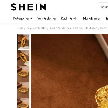
squi
Use up 
Kategoriler
Yeni Gelenler
Kadın Giyim
Plaj giyimleri
E
Giriş
Takı ve Saatler
Kadın Moda Takı
Kadın Bileklikleri
bilezi
/
/
/
/