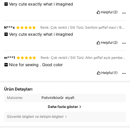
Very
cute
exactly
what
i
imagined
Helpful
(2)
N***x
Renk: Çok renkli / Stil Türü: Senfoni şeffaf mavi / Boyut: Tek boyut
Very
cute
exactly
what
i
imagined
Helpful
(2)
m***1
Renk: Çok renkli / Stil Türü: Altın şeffaf açık pembe / Boyut: Tek boyut
Nice
for
sewing
.
Good
color
Helpful
(1)
Ürün Detayları
Malzeme:
Polivinilklorůr elyafi
Daha fazla göster
Güvenlik bilgileri ve iletişim bilgileri