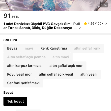
1/24
91
,56TL
1 adet Denizkızı Ölçekli PVC Gevşek Simli Pull
4,96
(
100+
)
ar Tırnak Sanatı, Dikiş, Düğün Dekorasyo
nu İçin, Yaklaşık 12g/120 adet, Kendin Yap
Dekorasyonu, Sevgililer Günü, Cosplay ve Pa
skalya İçin Uygundur
Stil Türü
Beyaz
mavi
Renk Karıştırma
altın şeffaf renk
Altın şeffaf açık pembe
altın mavi
altın karpuz kırmızısı
altın şeffaf açık mor
Koyu yeşil mor
altın şeffaf açık yeşil
altın yeşili
Senfoni şeffaf mavi
Boyut
Tek boyut