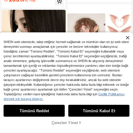
,08TL
-1%
esuar, Çok Renkli, Parti
skeli Balo Gösterisi, Ölüm Asası
SHEIN web sitemizde, talep ettiğiniz hizmeti sağlamak ve mümkün olan en iyi web sitesi
deneyimini sunmayı amaçlamak için çerezler ve benzer teknolojiler kullanıyoruz.
İstediğiniz zaman “Tümünü Reddet”, “Tümünü Kabul Et” seçeneğini kullanabilir veya
çerez tercihlerinizi ayarlayabilirsiniz. “Tümünü Kabul Et” seçeneğini seçtiğinizde, trafiği
analiz etmemize, gelişmiş işlevsellik sunmamıza ve SHEIN ile alışveriş deneyiminizi
tamamlamak için içeriği ve reklamları kişiselleştirmemize yardımcı olan tüm isteğe bağlı
çerezleri ayarlayacağız. “Tümünü Reddet” seçeneğini seçtiğinizde, web sitemizin
çalışmasını sağlayan kesinlikle gerekli çerezlerin kullanımına izin verirsiniz. Bunları
tarayıcı ayarlarınızı değiştirerek devre dışı bırakabilirsiniz, ancak bu web sitesinin
işleyişini etkileyebilir. Kullandığımız çerezler hakkında daha fazla bilgi edinmek ve isteğe
bağlı çerez ayarlarınızı ayarlamak için lütfen “Çerezleri Yönet” seçeneğini seçin.
2 Adet (1 Set Gönderilir) Büyülü Peri
Topladığımız verileri nasıl işlediğimiz hakkında daha fazla bilgi için
Gizlilik Politikamızı
79
Kulak Süsü, Cadılar Bayramı Elf Kul
Maskeli Balo Kadın Maskesi - Tam
,42TL
-1%
görmek için buraya tıklayın.
akları Kostüm Saç Aksesuarları Olar
184
Yüz Maskesi, Yarım Yüz Maskesi, El
,76TL
-7%
ak Erkekler ve Kadınlar Tarafından
Tutmalı Aksesuar, Cosplay Kostüm
Kullanılabilir. Festivaller ve Rol Yap
Tümünü Reddet
Tümünü Kabul Et
Aksesuarı, Temalı Kıyafet Stilleme,
ma Oyunları İçin Çok Yönlü ve Raha
Cadılar Bayramı Parti Aksesuarı, Oy
t Giyim Aksesuarlarıdır, Tatil Gösteril
un Temalı (Rastgele Stil)
eri ve Cadılar Bayramı İçin Vazgeçil
Çerezleri Yönet
SEPETE EKLE
mezdir.