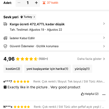
Adet:
37 kaldı
Sevk yeri
Turkey
Kargo ücreti 472,47TL kadar düşük
Tah. Teslimat:
Ağustos 19 - Ağustos 22
İadeler Kabul Edilir
Güvenli Ödemeler · Gizlilik koruması
4,96
(100+)
Daha fazla göster
kostüm
(2)
yeni başlayanlar için harika
(1)
yürüyüş
(1)
e***7
Renk: Çok renkli / Boyut: Tek boyut / Stil Türü: Altın şeffaf açık pembe
Exactly
like
in
the
picture
.
Very
good
product
Helpful
(2)
N***x
Renk: Çok renkli / Stil Türü: altın şeffaf açık yeşil / Boyut: Tek boyut