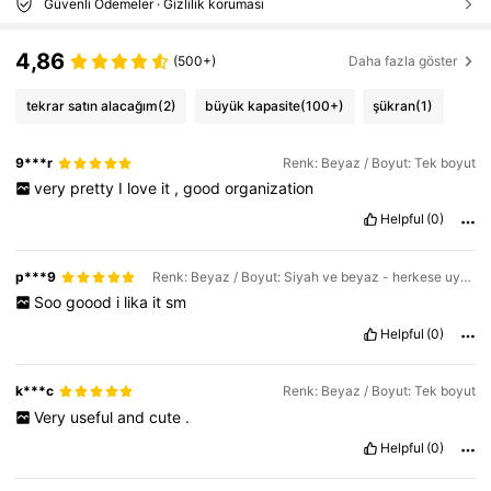
Güvenli Ödemeler · Gizlilik koruması
4,86
(500+)
Daha fazla göster
tekrar satın alacağım
(2)
büyük kapasite
(100+)
şükran
(1)
9***r
Renk: Beyaz / Boyut: Tek boyut
very
pretty
I
love
it
,
good
organization
Helpful
(0)
p***9
Renk: Beyaz / Boyut: Siyah ve beyaz - herkese uyan tek beden
Soo
goood
i
lika
it
sm
Helpful
(0)
k***c
Renk: Beyaz / Boyut: Tek boyut
Very
useful
and
cute
.
Helpful
(0)