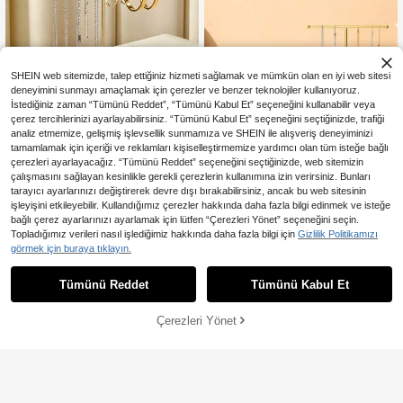
lama Düzenleyici Seyahat Malzem
eleri Baba Hediyesi, Oda Dekorasy
onu
SHEIN web sitemizde, talep ettiğiniz hizmeti sağlamak ve mümkün olan en iyi web sitesi
deneyimini sunmayı amaçlamak için çerezler ve benzer teknolojiler kullanıyoruz.
İstediğiniz zaman “Tümünü Reddet”, “Tümünü Kabul Et” seçeneğini kullanabilir veya
çerez tercihlerinizi ayarlayabilirsiniz. “Tümünü Kabul Et” seçeneğini seçtiğinizde, trafiği
analiz etmemize, gelişmiş işlevsellik sunmamıza ve SHEIN ile alışveriş deneyiminizi
tamamlamak için içeriği ve reklamları kişiselleştirmemize yardımcı olan tüm isteğe bağlı
çerezleri ayarlayacağız. “Tümünü Reddet” seçeneğini seçtiğinizde, web sitemizin
6,04TL tasarruf edin
çalışmasını sağlayan kesinlikle gerekli çerezlerin kullanımına izin verirsiniz. Bunları
tarayıcı ayarlarınızı değiştirerek devre dışı bırakabilirsiniz, ancak bu web sitesinin
1 Adet Minimalist Metal Takı Askısı,
işleyişini etkileyebilir. Kullandığımız çerezler hakkında daha fazla bilgi edinmek ve isteğe
470
Bilezik, Kolye, Saat ve Diğer Akses
,28TL
-1%
bağlı çerez ayarlarınızı ayarlamak için lütfen “Çerezleri Yönet” seçeneğini seçin.
uarları Sergilemek İçin Mükemmel.
Minimalist Metal T-Şekilli Takı Stan
Kadınlar ve Kızlar İçin Şık Bir Dekor
Topladığımız verileri nasıl işlediğimiz hakkında daha fazla bilgi için
Gizlilik Politikamızı
dı, Bilezik, Kolye, Yüzük, Saat ve Di
23 kaldı
asyon Parçası ve Düşünceli Bir Hed
görmek için buraya tıklayın.
ğer Aksesuarları Saklamak İçin Uyg
iye, Ayrıca Sevgililer Günü İçin İdeal
70
,24TL
undur. Kolye Sergileme Standı/Takı
Bir Seçim.
Sergileme Kutusu, Kadınlar ve Kızla
Tümünü Reddet
Tümünü Kabul Et
r İçin Özel Tasarlanmış, Ev Dekoras
yonu, Düğün Kutlamaları, Nedime H
ediyeleri, Sevgililer Günü Hediyeleri
Çerezleri Yönet
SEPETE EKLE
ve Okula Dönüş Hediyeleri İçin Mük
emmel, Oda Dekorasyonu