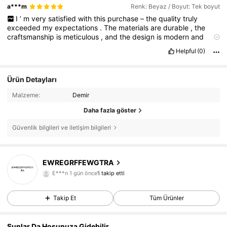
a***m
Renk: Beyaz / Boyut: Tek boyut
I
’
m
very
satisfied
with
this
purchase
–
the
quality
truly
exceeded
my
expectations
.
The
materials
are
durable
,
the
craftsmanship
is
meticulous
,
and
the
design
is
modern
and
stylish
.
From
the
very
first
glance
,
you
can
tell
this
isn
’
t
cheap
Helpful
(0)
mass
production
,
but
a
genuinely
high
-
quality
product
made
with
attention
to
detail
.
I
’
ve
been
using
it
for
a
while
now
and
have
no
complaints
–
no
signs
of
wear
,
and
everything
Ürün Detayları
functions
perfectly
.
It
’
s
the
kind
of
product
that
’
s
a
pleasure
to
use
every
day
.
I
highly
recommend
it
to
anyone
who
values
Malzeme:
Demir
reliability
and
long
-
lasting
quality
!
Daha fazla göster
Güvenlik bilgileri ve iletişim bilgileri
172 Takipçiler
4,86
172 Takipçiler
4,86
EWREGRFFEWGTRA
172 Takipçiler
4,86
E***n
1 gün önce
'i takip etti
172 Takipçiler
4,86
Takip Et
Tüm Ürünler
172 Takipçiler
4,86
172 Takipçiler
4,86
Şunlar Da Hoşunuza Gidebilir