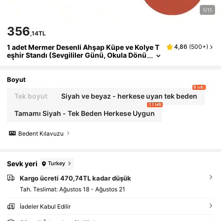
1/11
356
,14TL
1 adet Mermer Desenli Ahşap Küpe ve Kolye T
4,86
(
500+
)
eşhir Standı (Sevgililer Günü, Okula Dönü
ş İçin)
Boyut
8 left
Tek boyut
Siyah ve beyaz - herkese uyan tek beden
13 left
Tamamı Siyah - Tek Beden Herkese Uygun
Bedent Kılavuzu
Sevk yeri
Turkey
Kargo ücreti 470,74TL kadar düşük
Tah. Teslimat:
Ağustos 18 - Ağustos 21
İadeler Kabul Edilir