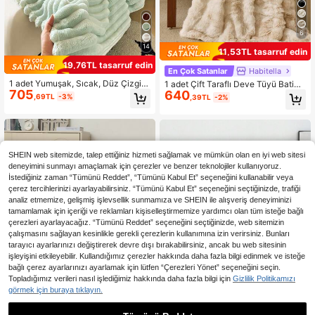
6
14
11,53TL tasarruf edin
19,76TL tasarruf edin
En Çok Satanlar
Habitella
1 adet Yumuşak, Sıcak, Düz Çizgili
1 adet Çift Taraflı Deve Tüyü Batik
705
Peluş Battaniye, Çok Fonksiyonlu N
640
Desenli Peluş Battaniye, Yumuşak,
,69TL
-3%
,39TL
-2%
oel Örtüsü, Yatak, Kanepe, Seyahat,
Sıcak Suni Kürk Lüks Tarzda Çok A
Ofis, Yatak Odası Dekorasyonu, Ev
maçlı Kullanım İçin Oturma Odası, Y
Dekorasyonu, Tüm Mevsimlerde Ku
atak Odası ve Kanepe Yatak Örtüs
llanıma Uygun, Noel ve Cadılar Bay
ü, Kraliçe, İkiz, Kral Boy Yatak Örtüs
ramı İçin Arkadaşlarınız ve Aileniz İ
ü, Ev, Yurt Yatak Örtüsü, Okul Yatak
çin Mükemmel Bir Hediye
Örtüsü
SHEIN web sitemizde, talep ettiğiniz hizmeti sağlamak ve mümkün olan en iyi web sitesi
deneyimini sunmayı amaçlamak için çerezler ve benzer teknolojiler kullanıyoruz.
İstediğiniz zaman “Tümünü Reddet”, “Tümünü Kabul Et” seçeneğini kullanabilir veya
çerez tercihlerinizi ayarlayabilirsiniz. “Tümünü Kabul Et” seçeneğini seçtiğinizde, trafiği
analiz etmemize, gelişmiş işlevsellik sunmamıza ve SHEIN ile alışveriş deneyiminizi
tamamlamak için içeriği ve reklamları kişiselleştirmemize yardımcı olan tüm isteğe bağlı
çerezleri ayarlayacağız. “Tümünü Reddet” seçeneğini seçtiğinizde, web sitemizin
çalışmasını sağlayan kesinlikle gerekli çerezlerin kullanımına izin verirsiniz. Bunları
tarayıcı ayarlarınızı değiştirerek devre dışı bırakabilirsiniz, ancak bu web sitesinin
işleyişini etkileyebilir. Kullandığımız çerezler hakkında daha fazla bilgi edinmek ve isteğe
bağlı çerez ayarlarınızı ayarlamak için lütfen “Çerezleri Yönet” seçeneğini seçin.
Topladığımız verileri nasıl işlediğimiz hakkında daha fazla bilgi için
Gizlilik Politikamızı
görmek için buraya tıklayın.
12
4
10,43TL tasarruf edin
8,78TL tasarruf edin