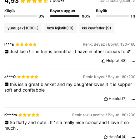
4,93
(1000+)
Daha fazla göster
Küçük
Boyuta uygun
Büyük
3%
96%
1%
yumuşak
(1000+)
hızlı lojistik
(10)
kış kıyafetleri
(9)
l***s
Renk: Beyaz / Boyut: 130*160
Just
lush
!
The
furr
is
beautiful
,
I
have
in
other
colours
to
💕
Helpful
(48)
a***0
Renk: Kayısı / Boyut: 180*200
this
iss
a
great
blanket
and
my
daughter
loves
it
it
is
supper
soft
and
conftabble
Helpful
(7)
K***m
Renk: tozlu pembe / Boyut: 180*200
So
fluffy
and
cute
.
It
'
s
a
really
nice
colour
and
I
love
it
so
much
.
Helpful
(4)