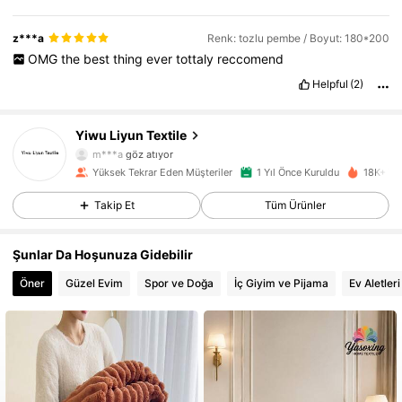
z***a
Renk: tozlu pembe / Boyut: 180*200
OMG
the
best
thing
ever
tottaly
reccomend
2K Takipçiler
4,93
Helpful
(2)
2K Takipçiler
4,93
Yiwu Liyun Textile
m***a
göz atıyor
2K Takipçiler
4,93
Yüksek Tekrar Eden Müşteriler
1 Yıl Önce Kuruldu
18K+ Yak
Takip Et
Tüm Ürünler
2K Takipçiler
4,93
Şunlar Da Hoşunuza Gidebilir
2K Takipçiler
4,93
Öner
Güzel Evim
Spor ve Doğa
İç Giyim ve Pijama
Ev Aletleri
2K Takipçiler
4,93
2K Takipçiler
4,93
2K Takipçiler
4,93