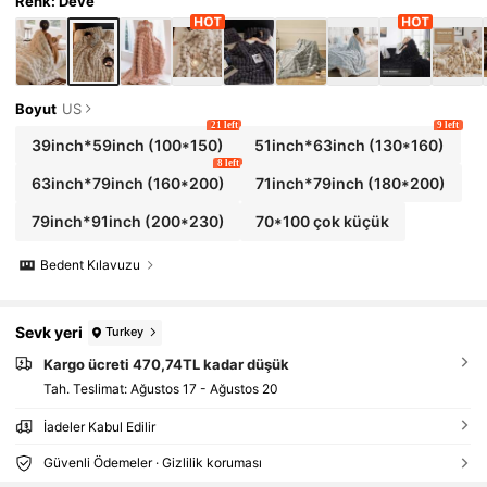
yrıca Ev Yaşam Kalitesini Artırmak İçin Harik
Renk: Deve
a Bir Hediyedir
Boyut
US
21 left
9 left
39inch*59inch
(100*150)
51inch*63inch
(130*160)
8 left
63inch*79inch
(160*200)
71inch*79inch
(180*200)
79inch*91inch
(200*230)
70*100 çok küçük
Bedent Kılavuzu
Sevk yeri
Turkey
Kargo ücreti 470,74TL kadar düşük
Tah. Teslimat:
Ağustos 17 - Ağustos 20
İadeler Kabul Edilir
Güvenli Ödemeler · Gizlilik koruması