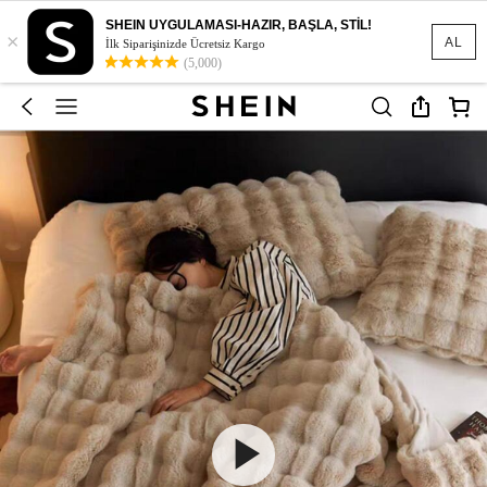
SHEIN UYGULAMASI-HAZIR, BAŞLA, STİL!
×
AL
İlk Siparişinizde Ücretsiz Kargo
(5,000)