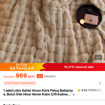
1/17
19,21TL tasarruf edin
969
-2%
,64TL
988,85TL
Gönderen
Sınırlı Süreli Fiyat İndirimi
1 adet Lüks Sahte Vizon Kürk Peluş Battaniy
4,93
(
1000+
)
e, Bulut Gibi Hissi Veren Kalın Çift Katma
nlı Yumuşak Tüylü Battaniye, Ev, Oturma
Odası, Yatak Odası, Kanepe İçin Uygundur, A