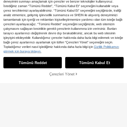
deneyimini sunmayı amaçlamak için çerezler ve benzer teknolojiler kullanıyoruz.
İstediğiniz zaman “Tümünü Reddet”, “Tümünü Kabul Et” seçeneğini kullanabilir veya
çerez tercihlerinizi ayarlayabilirsiniz. “Tümünü Kabul Et” seçeneğini seçtiğinizde, trafiği
analiz etmemize, gelişmiş işlevsellik sunmamıza ve SHEIN ile alışveriş deneyiminizi
tamamlamak için içeriği ve reklamları kişiselleştirmemize yardımcı olan tüm isteğe bağlı
çerezleri ayarlayacağız. “Tümünü Reddet” seçeneğini seçtiğinizde, web sitemizin
çalışmasını sağlayan kesinlikle gerekli çerezlerin kullanımına izin verirsiniz. Bunları
2,20TL tasarruf edin
tarayıcı ayarlarınızı değiştirerek devre dışı bırakabilirsiniz, ancak bu web sitesinin
işleyişini etkileyebilir. Kullandığımız çerezler hakkında daha fazla bilgi edinmek ve isteğe
1 adet Vintage İran Çiçekli ve Çizgil
bağlı çerez ayarlarınızı ayarlamak için lütfen “Çerezleri Yönet” seçeneğini seçin.
i Bohem Tarzı Halı/Banyo Paspası,
359
1 Adet Çizgili Yuvarlak Halı - Süper
Topladığımız verileri nasıl işlediğimiz hakkında daha fazla bilgi için
Gizlilik Politikamızı
,43TL
-1%
Banyo, Mutfak, Giriş, Koridor, Yatak
Yumuşak ve Rahat, Yatak Odası, Ot
13 kaldı
görmek için buraya tıklayın.
Başı, Oturma Odası, Yatak Odası İçi
urma Odası, Çalışma Odası, Ofis, Gir
n Uygun, Makinede Yıkanabilir Yum
522
iş Holü İçin Uygun, Kapı Paspası Ol
,96TL
uşak Suni Yün, Ev Dekorasyonu
arak Kullanılabilir, Kaşmir Kadar Yu
Tümünü Reddet
Tümünü Kabul Et
muşak, Yıkanabilir ve Kaymaz, Ayrı
ca Oturma Odası İçin Uygun - İç Me
kan Yıl Boyu Ev Dekorasyonu, Bej T
Çerezleri Yönet
SEPETE EKLE
onu, Yatak Odası Halısı, Oturma Od
ası Halısı, Ev Dekorasyonu, Yatak O
dası Dekorasyonu
13,72TL tasarruf edin