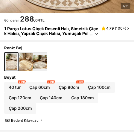
1/21
288
,64TL
Gönderen
1 Parça Lotus Çiçek Desenli Halı, Simetrik Çiçe
4,79
(
100+
)
k Halısı, Yaprak Çiçek Halısı, Yumuşak Pel
uş Halı, İç Mekan Estetik Zemin, Yumuşak
ve Kabarık, Dekoratif Halı, Kalınlaştırılmış Halı,
Alan Halısı, Oturma Odası Halısı, Yatak Odası
Renk: Bej
Halısı, Oyun Odası Halısı; Zarif Halı, Ev Hayatın
ı Daha Zarif, Romantik ve Lüks Hale Getirir Retr
o Stil
Boyut
4 left
2 left
5 left
40 tur
Çap 60cm
Çap 80cm
Çap 100cm
Çap 120cm
Çap 140cm
Çap 180cm
Çap 200cm
Bedent Kılavuzu