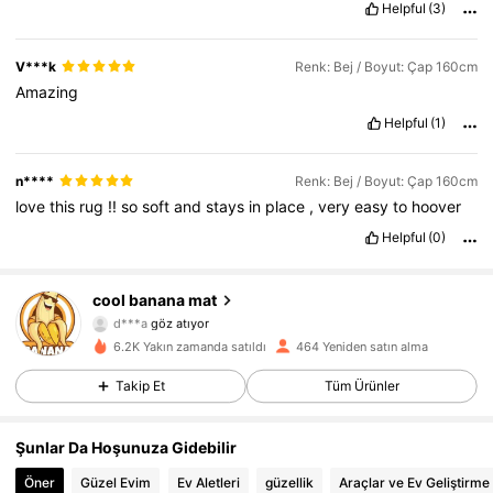
Helpful
(3)
V***k
Renk: Bej / Boyut: Çap 160cm
Amazing
Helpful
(1)
n****
Renk: Bej / Boyut: Çap 160cm
love
this
rug
!!
so
soft
and
stays
in
place
,
very
easy
to
hoover
Helpful
(0)
635 Takipçiler
4,72
cool banana mat
d***a
göz atıyor
635 Takipçiler
4,72
6.2K Yakın zamanda satıldı
464 Yeniden satın alma
Takip Et
Tüm Ürünler
635 Takipçiler
4,72
635 Takipçiler
4,72
Şunlar Da Hoşunuza Gidebilir
Öner
Güzel Evim
Ev Aletleri
güzellik
Araçlar ve Ev Geliştirme