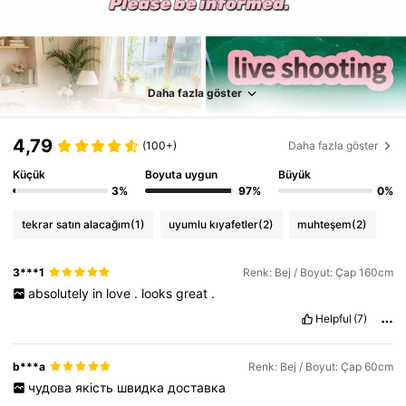
Daha fazla göster
4,79
(100+)
Daha fazla göster
Küçük
Boyuta uygun
Büyük
3%
97%
0%
tekrar satın alacağım
(1)
uyumlu kıyafetler
(2)
muhteşem
(2)
3***1
Renk: Bej / Boyut: Çap 160cm
absolutely
in
love
.
looks
great
.
Helpful
(7)
b***a
Renk: Bej / Boyut: Çap 60cm
чудова
якість
швидка
доставка