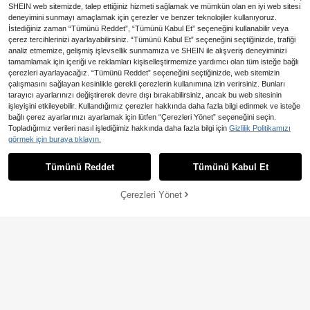
SHEIN web sitemizde, talep ettiğiniz hizmeti sağlamak ve mümkün olan en iyi web sitesi
deneyimini sunmayı amaçlamak için çerezler ve benzer teknolojiler kullanıyoruz.
İstediğiniz zaman “Tümünü Reddet”, “Tümünü Kabul Et” seçeneğini kullanabilir veya
çerez tercihlerinizi ayarlayabilirsiniz. “Tümünü Kabul Et” seçeneğini seçtiğinizde, trafiği
En Çok Satanlar
#Noktalı Tılsım
6
analiz etmemize, gelişmiş işlevsellik sunmamıza ve SHEIN ile alışveriş deneyiminizi
2/1 adet Kore Tarzı El Yapımı Puanti
tamamlamak için içeriği ve reklamları kişiselleştirmemize yardımcı olan tüm isteğe bağlı
1 adet Şık Günlük Kullanım İçin Çok
yeli Fiyonklu Saç Tokası, At Kuyruğ
98
,23TL
Yönlü Dantel Bej Çiçek Desenli Kra
u Tokası, Topuz Tokası, Kadınlar İçi
çerezleri ayarlayacağız. “Tümünü Reddet” seçeneğini seçtiğinizde, web sitemizin
128
1 Adet Kadın Kemoterapi Şapkası,
,96TL
vat Yazlık Saç Aksesuarı Plaj Saç B
n, Polyester Malzeme, Fiyonklar, Se
çalışmasını sağlayan kesinlikle gerekli çerezlerin kullanımına izin verirsiniz. Bunları
Önceden Şekillendirilmiş Kanser Şa
9 kaldı
andı Tatil Saç Bandı Zarif Şal Kadın
vimli, Saç Aksesuarları, Baş Aksesu
tarayıcı ayarlarınızı değiştirerek devre dışı bırakabilirsiniz, ancak bu web sitesinin
pkası, Başörtüsü ve Eşarp, Kadın H
Bandanası
arları, Saç İğnesi
189
astalar İçin Uygun, Sevgililer Günü
işleyişini etkileyebilir. Kullandığımız çerezler hakkında daha fazla bilgi edinmek ve isteğe
4
,87TL
-12%
Hediyesi, Ev Dekoru ve Aksesuar, P
bağlı çerez ayarlarınızı ayarlamak için lütfen “Çerezleri Yönet” seçeneğini seçin.
olyester Fiberden Üretilmiştir
En Çok Satanlar
pjwzc
Topladığımız verileri nasıl işlediğimiz hakkında daha fazla bilgi için
Gizlilik Politikamızı
Miniso 18 Parçalı Kurdeleli Saç Tok
görmek için buraya tıklayın.
Benzer stokta olan ürünleri göster
Tümünü Görüntüle
ası Seti, Kullanışlı, Pratik, Kolay Kull
188
,77TL
-66%
anımlı, Günlük Kullanım İçin Gerekli,
Tümünü Reddet
Tümünü Kabul Et
Kadınlar ve Yetişkinler İçin, İş, Seya
Üzgünüm, ürün tükendi.
hat, Parti Hediyesi, Saç Aksesuarı S
eti İçerir: At Kuyruğu Tokaları, Saç B
Çerezleri Yönet
TÜKENDI
antları
11
1 Adet Kadınlar İçin Koyu Kahveren
1 Adet Kadın Çiçekli Dantel Şal Baş
gi Tığ İşi Dantel Başörtüsü, Bohem
40 kaldı
örtüsü Seti, Hafif ve Nefes Alabilen,
20