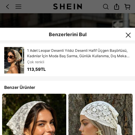
Benzerlerini Bul
1 Adet Leopar Desenli Yıldız Desenli Hafif Üçgen Başörtüsü,
Kadınlar İçin Moda Baş Sarma, Günlük Kullanıma, Dış Mekan
Fotoğrafçılığına, Plaja, Tatile Uygun, Çok Yönlü Aksesuar Tatil
Çok renkli
Bandanası
113,59TL
Benzer Ürünler