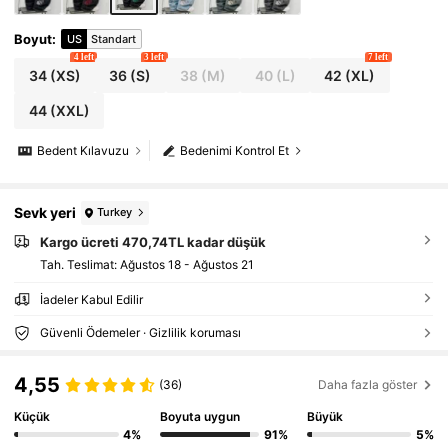
Boyut
:
US
Standart
4 left
3 left
7 left
34
(XS)
36
(S)
38
(M)
40
(L)
42
(XL)
44
(XXL)
Bedent Kılavuzu
Bedenimi Kontrol Et
Sevk yeri
Turkey
Kargo ücreti 470,74TL kadar düşük
Tah. Teslimat:
Ağustos 18 - Ağustos 21
İadeler Kabul Edilir
Güvenli Ödemeler · Gizlilik koruması
4,55
(36)
Daha fazla göster
Küçük
Boyuta uygun
Büyük
4%
91%
5%