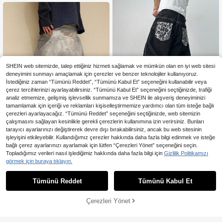
SHEIN web sitemizde, talep ettiğiniz hizmeti sağlamak ve mümkün olan en iyi web sitesi
deneyimini sunmayı amaçlamak için çerezler ve benzer teknolojiler kullanıyoruz.
İstediğiniz zaman “Tümünü Reddet”, “Tümünü Kabul Et” seçeneğini kullanabilir veya
çerez tercihlerinizi ayarlayabilirsiniz. “Tümünü Kabul Et” seçeneğini seçtiğinizde, trafiği
analiz etmemize, gelişmiş işlevsellik sunmamıza ve SHEIN ile alışveriş deneyiminizi
tamamlamak için içeriği ve reklamları kişiselleştirmemize yardımcı olan tüm isteğe bağlı
çerezleri ayarlayacağız. “Tümünü Reddet” seçeneğini seçtiğinizde, web sitemizin
çalışmasını sağlayan kesinlikle gerekli çerezlerin kullanımına izin verirsiniz. Bunları
tarayıcı ayarlarınızı değiştirerek devre dışı bırakabilirsiniz, ancak bu web sitesinin
En Çok Satanlar
justice brother
işleyişini etkileyebilir. Kullandığımız çerezler hakkında daha fazla bilgi edinmek ve isteğe
Justice Brother 1 Adet Amerikan So
bağlı çerez ayarlarınızı ayarlamak için lütfen “Çerezleri Yönet” seçeneğini seçin.
kak Giyim Markası Kişiselleştirilmiş
1.999
En Çok Satanlar
justice brother
Topladığımız verileri nasıl işlediğimiz hakkında daha fazla bilgi için
Gizlilik Politikamızı
,65TL
Tasarım Yama Leopar Desenli Erkek
1 adet Justice Brother Kore Sokak
görmek için buraya tıklayın.
Denim Kot Pantolon, Tüm Mevsimle
Giyim Markası Dijital Baskılı Mavi K
r İçin Uygun, Geniş Paça, Bol, Mod
1.847
,65TL
ot Pantolon, Şık Günlük Bol Paça P
a, Çok Yönlü Uzun Pantolon (Keme
Tümünü Reddet
Tümünü Kabul Et
antolon (Kemer ve Aksesuarlar Dahi
r/Aksesuarlar Dahil Değildir)
l Değildir)
Çerezleri Yönet
SEPETE EKLE