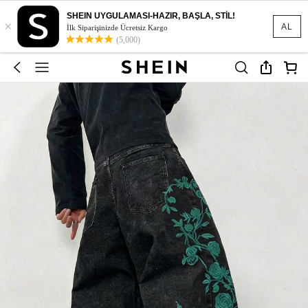
SHEIN UYGULAMASI-HAZIR, BAŞLA, STİL!
×
AL
İlk Siparişinizde Ücretsiz Kargo
(5,000)