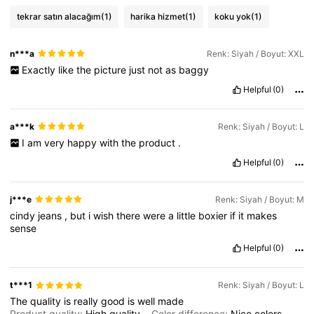
tekrar satın alacağım
(1)
harika hizmet
(1)
koku yok
(1)
n***a
Renk: Siyah / Boyut: XXL
Exactly
like
the
picture
just
not
as
baggy
Helpful
(0)
a***k
Renk: Siyah / Boyut: L
I
am
very
happy
with
the
product
.
Helpful
(0)
j***e
Renk: Siyah / Boyut: M
cindy
jeans
,
but
i
wish
there
were
a
little
boxier
if
it
makes
sense
Helpful
(0)
t***1
Renk: Siyah / Boyut: L
The
quality
is
really
good
is
well
made
Product quality:
High
quality
Color difference:
Nice
colors