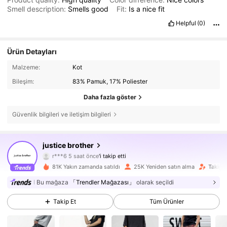
Smell description:
Smells
good
Fit:
Is
a
nice
fit
Helpful
(0)
Ürün Detayları
Malzeme:
Kot
Bileşim:
83% Pamuk, 17% Poliester
Daha fazla göster
Güvenlik bilgileri ve iletişim bilgileri
35K Takipçiler
4,78
justice brother
r***6
5 saat önce
'i takip etti
b***2
göz atıyor
35K Takipçiler
4,78
81K Yakın zamanda satıldı
25K Yeniden satın alma
Takipçi
Bu mağaza
「Trendler Mağazası」
olarak seçildi
35K Takipçiler
4,78
Takip Et
Tüm Ürünler