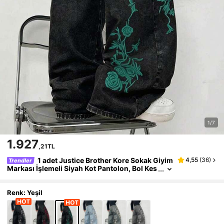
1/7
1.927
,21TL
1 adet Justice Brother Kore Sokak Giyim
4,55
(
36
)
Trendler
Markası İşlemeli Siyah Kot Pantolon, Bol Kes
im Rahat Geniş Paçalı Pantolon, Her Mevsim
İçin Çok Yönlü (Kemer/Aksesuar Hariç)
Renk: Yeşil