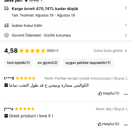
Sevk yeri
Kargo ücreti 470,74TL kadar düşük
Tah. Teslimat:
Ağustos 16 - Ağustos 19
İadeler Kabul Edilir
Güvenli Ödemeler · Gizlilik koruması
4,58
(500+)
Daha fazla göster
hızlı lojistik
(1)
ev giyimi
(2)
uygun şekilde taşınabilir
(1)
t***0
Renk: Pembe tavşan (yatak koruyucusu) / Boyut: L
الكواليتي
ممتازة
وبتيجي
ع
قد
طول
التخت
تماما
Helpful
(1)
j***a
Renk: Bej / Boyut: L
Grest
product
i
love
it
!
Helpful
(0)