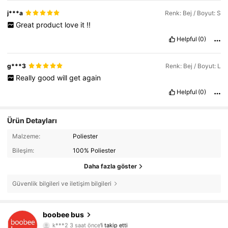
j***a
Renk: Bej / Boyut: S
Great
product
love
it
!!
Helpful
(0)
g***3
Renk: Bej / Boyut: L
Really
good
will
get
again
Helpful
(0)
Ürün Detayları
Malzeme:
Poliester
Bileşim:
100% Poliester
Daha fazla göster
Güvenlik bilgileri ve iletişim bilgileri
boobee bus
3.5K Takipçiler
4,85
k***2
3 saat önce
'i takip etti