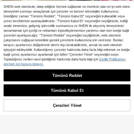
e Bebek Eşyası Düzenleyici
SHEIN web sitemizde, talep ettiğiniz hizmeti sağlamak ve mümkün olan en iyi web sitesi
deneyimini sunmayı amaçlamak için çerezler ve benzer teknolojiler kullanıyoruz.
İstediğiniz zaman “Tümünü Reddet”, “Tümünü Kabul Et” seçeneğini kullanabilir veya
çerez tercihlerinizi ayarlayabilirsiniz. “Tümünü Kabul Et” seçeneğini seçtiğinizde, trafiği
analiz etmemize, gelişmiş işlevsellik sunmamıza ve SHEIN ile alışveriş deneyiminizi
tamamlamak için içeriği ve reklamları kişiselleştirmemize yardımcı olan tüm isteğe bağlı
çerezleri ayarlayacağız. “Tümünü Reddet” seçeneğini seçtiğinizde, web sitemizin
6,04TL tasarruf edin
çalışmasını sağlayan kesinlikle gerekli çerezlerin kullanımına izin verirsiniz. Bunları
6'sı 1 arada Taşınabilir Sigara Akses
tarayıcı ayarlarınızı değiştirerek devre dışı bırakabilirsiniz, ancak bu web sitesinin
uarları Seti, Hepsi Bir Arada Sigara
işleyişini etkileyebilir. Kullandığımız çerezler hakkında daha fazla bilgi edinmek ve isteğe
29 kaldı
Sarma Kiti! 18cm x 14cm Metal Sar
bağlı çerez ayarlarınızı ayarlamak için lütfen “Çerezleri Yönet” seçeneğini seçin.
430
ma Tepsisi, 78mm + 110mm Çift Kat
,22TL
-1%
Topladığımız verileri nasıl işlediğimiz hakkında daha fazla bilgi için
Gizlilik Politikamızı
manlı Sarma Kağıtları, 110mm Baskı
görmek için buraya tıklayın.
lı Sarma Makinesi, Çift Katmanlı Öğ
ütücü ve Hava Geçirmez Saklama
7,14TL tasarruf edin
Tüpü İçerir. Siyah, Pembe ve Kahve
Tümünü Reddet
rengi Renk Seçenekleri Mevcuttur.
1/2 Adet Minimalist Desenli Asılabili
Şık Görünümü ve Pratik İşlevselliği
r Saklama Çantası, Bebek Odası İçi
200
Birleştirir, Kişisel Kullanım veya Hed
,29TL
-3%
n Yatak Yanı Asılabilir Saklama Çan
Tümünü Kabul Et
iye Olarak Mükemmeldir.
Üzgünüm, ürün tükendi.
tası, Bebek Arabası Asma Çantası,
Çok Fonksiyonlu Saklama Düzenle
yici
Çerezleri Yönet
BENZERLERINI BUL