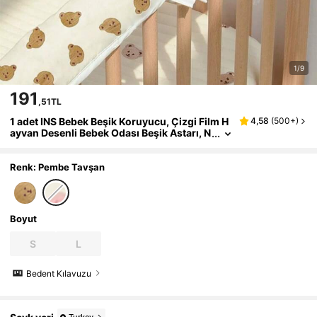
1/9
191
,51TL
1 adet INS Bebek Beşik Koruyucu, Çizgi Film H
4,58
(
500+
)
ayvan Desenli Bebek Odası Beşik Astarı, N
efes Alabilen Delikli, Çiğnenebilir Çarpış
ma Önleyici Yastık, Baskılı Çizgi Film Hayvan
Desenli, Bebek Çarpışma Önleyici Koruyucu
Renk: Pembe Tavşan
Boyut
S
L
Bedent Kılavuzu
Turkey