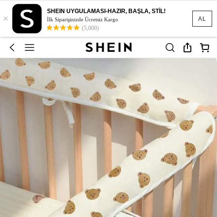
SHEIN UYGULAMASI-HAZIR, BAŞLA, STİL!
×
AL
İlk Siparişinizde Ücretsiz Kargo
(5,000)