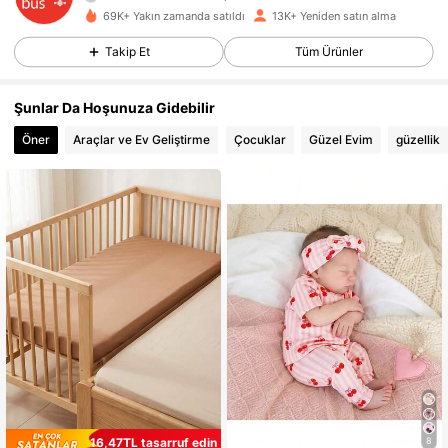
69K+ Yakın zamanda satıldı
13K+ Yeniden satın alma
3.5K Takipçiler
4,85
Takip Et
Tüm Ürünler
3.5K Takipçiler
4,85
Şunlar Da Hoşunuza Gidebilir
3.5K Takipçiler
4,85
Öner
Araçlar ve Ev Geliştirme
Çocuklar
Güzel Evim
güzellik
3.5K Takipçiler
4,85
3.5K Takipçiler
4,85
3.5K Takipçiler
4,85
3.5K Takipçiler
4,85
3.5K Takipçiler
4,85
3.5K Takipçiler
4,85
16,47TL tasarruf edin
8