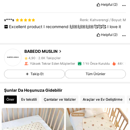
Helpful
(2)
v***s
Renk: Kahverengi / Boyut: M
Excellent
product
I
recommend
🙌🏼🙌🏼🙌🏼🥰🥰🥰
I
love
it
Helpful
(2)
2.6K Takipçiler
4,90
BABEDD MUSLIN
2.6K Takipçiler
4,90
Yüksek Tekrar Eden Müşteriler
1 Yıl Önce Kuruldu
44K Yak
2.6K Takipçiler
4,90
Takip Et
Tüm Ürünler
2.6K Takipçiler
4,90
2.6K Takipçiler
4,90
Şunlar Da Hoşunuza Gidebilir
2.6K Takipçiler
4,90
Öner
Ev tekstili
Çantalar ve Valizler
Araçlar ve Ev Geliştirme
2.6K Takipçiler
4,90
2.6K Takipçiler
4,90
2.6K Takipçiler
4,90