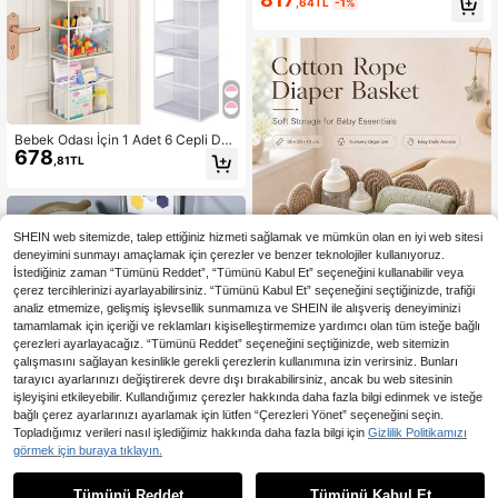
,64TL
-1%
a Pedi, Bebek Bezi Değiştirme Mind
eri İçin Tek Kullanımlık Nefes Alabili
r Emici Pedler
Bebek Odası İçin 1 Adet 6 Cepli Dok
678
umasız Kumaş Kapı Üstü Saklama
,81TL
Çantası, Bebek Bezi, Oyuncak ve Ç
eşitli Eşyaları Tutar
SHEIN web sitemizde, talep ettiğiniz hizmeti sağlamak ve mümkün olan en iyi web sitesi
deneyimini sunmayı amaçlamak için çerezler ve benzer teknolojiler kullanıyoruz.
İstediğiniz zaman “Tümünü Reddet”, “Tümünü Kabul Et” seçeneğini kullanabilir veya
çerez tercihlerinizi ayarlayabilirsiniz. “Tümünü Kabul Et” seçeneğini seçtiğinizde, trafiği
analiz etmemize, gelişmiş işlevsellik sunmamıza ve SHEIN ile alışveriş deneyiminizi
tamamlamak için içeriği ve reklamları kişiselleştirmemize yardımcı olan tüm isteğe bağlı
çerezleri ayarlayacağız. “Tümünü Reddet” seçeneğini seçtiğinizde, web sitemizin
Benzer stokta olan ürünleri göster
çalışmasını sağlayan kesinlikle gerekli çerezlerin kullanımına izin verirsiniz. Bunları
Dalgalı Kemerli Dantel Süslemeli Di
tarayıcı ayarlarınızı değiştirerek devre dışı bırakabilirsiniz, ancak bu web sitesinin
792
kdörtgen Örgü Saklama Sepeti, Beb
,40TL
işleyişini etkileyebilir. Kullandığımız çerezler hakkında daha fazla bilgi edinmek ve isteğe
ek Eşyalarını Korumak İçin Yumuşa
bağlı çerez ayarlarınızı ayarlamak için lütfen “Çerezleri Yönet” seçeneğini seçin.
k Yuvarlatılmış Kenarlı, Bebek Bezl
2,74TL tasarruf edin
eri, Islak Mendiller, Biberonlar ve Alt
Topladığımız verileri nasıl işlediğimiz hakkında daha fazla bilgi için
Gizlilik Politikamızı
Değiştirme Masası Gereçlerini Düze
Süper Emici Yıkanabilir İdrar Pedi, T
görmek için buraya tıklayın.
329
nlemek ve Saklamak İçin İdeal
aşınabilir Yatak Pedi, Çocuklar İçin
,80TL
-1%
Su Geçirmez Minder
Tümünü Reddet
Tümünü Kabul Et
Üzgünüm, ürün tükendi.