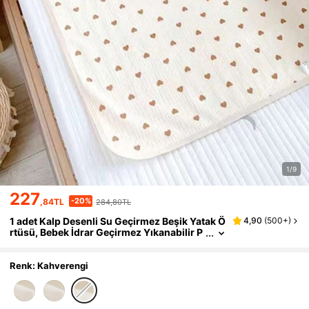
1/9
227
-20%
,84TL
284,80TL
1 adet Kalp Desenli Su Geçirmez Beşik Yatak Ö
4,90
(
500+
)
rtüsü, Bebek İdrar Geçirmez Yıkanabilir P
ed, Tüm Mevsimlere Uygun
Renk: Kahverengi