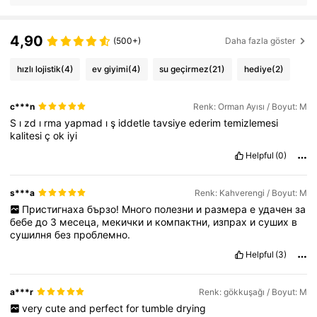
4,90
(500+)
Daha fazla göster
hızlı lojistik
(4)
ev giyimi
(4)
su geçirmez
(21)
hediye
(2)
c***n
Renk: Orman Ayısı / Boyut: M
S
ı
zd
ı
rma
yapmad
ı
ş
iddetle
tavsiye
ederim
temizlemesi
kalitesi
ç
ok
iyi
Helpful
(0)
s***a
Renk: Kahverengi / Boyut: M
Пристигнаха
бързо!
Много
полезни
и
размера
е
удачен
за
бебе
до
3
месеца,
мекички
и
компактни,
изпрах
и
суших
в
сушилня
без
проблемно.
Helpful
(3)
a***r
Renk: gökkuşağı / Boyut: M
very
cute
and
perfect
for
tumble
drying