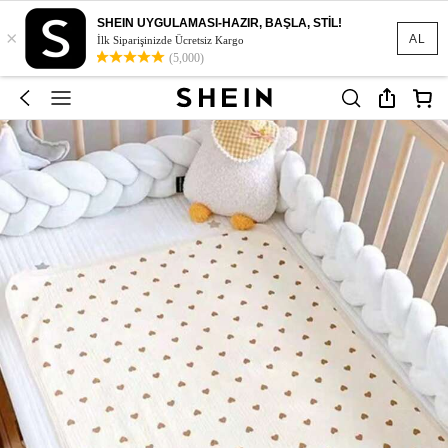
SHEIN UYGULAMASI-HAZIR, BAŞLA, STİL!
×
AL
İlk Siparişinizde Ücretsiz Kargo
(5,000)