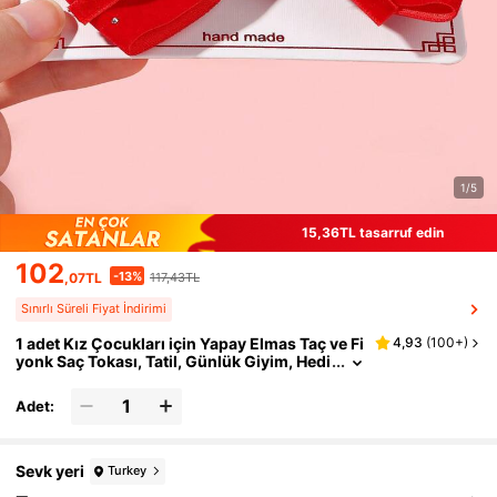
1/5
15,36TL tasarruf edin
102
-13%
,07TL
117,43TL
Sınırlı Süreli Fiyat İndirimi
1 adet Kız Çocukları için Yapay Elmas Taç ve Fi
4,93
(
100+
)
yonk Saç Tokası, Tatil, Günlük Giyim, Hedi
ye için uygundur
Adet:
Sevk yeri
Turkey