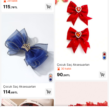
y dekor moda timsah saç tokası için
29 kaldı
parti
115
,79TL
Çocuk Saç Aksesuarları
30 kaldı
90
,00TL
Çocuk Saç Aksesuarları
114
,69TL