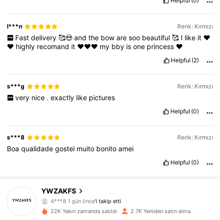
Helpful
(0)
I***n
Renk: Kırmızı
Fast
delivery
🥰😍
and
the
bow
are
soo
beautiful
🥰
I
like
it
❤️
❤️
highly
recomand
it
❤️❤️❤️
my
bby
is
one
princess
❤️
Helpful
(2)
s***g
Renk: Kırmızı
very
nice
.
exactly
like
pictures
Helpful
(0)
s***8
Renk: Kırmızı
Boa
qualidade
gostei
muito
bonito
amei
Helpful
(0)
YWZAKFS
490 Takipçiler
4,91
4***8
1 gün önce
'i takip etti
490 Takipçiler
4,91
22K Yakın zamanda satıldı
2.7K Yeniden satın alma