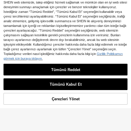
SHEIN web sitemizde, talep ettiğiniz hizmeti sağlamak ve mümkün olan en iyi web sitesi
deneyimini sunmayı amaçlamak için çerezler ve benzer teknolojiler kullanıyoruz.
İstediğiniz zaman “Tümünü Reddet”, “Tümünü Kabul Et” seçeneğini kullanabilir veya
çerez tercihlerinizi ayarlayabilirsiniz. “Tümünü Kabul Et” seçeneğini seçtiğinizde, trafiği
analiz etmemize, gelişmiş işlevsellik sunmamıza ve SHEIN ile alışveriş deneyiminizi
tamamlamak için içeriği ve reklamları kişiselleştirmemize yardımcı olan tüm isteğe bağlı
çerezleri ayarlayacağız. “Tümünü Reddet” seçeneğini seçtiğinizde, web sitemizin
çalışmasını sağlayan kesinlikle gerekli çerezlerin kullanımına izin verirsiniz. Bunları
tarayıcı ayarlarınızı değiştirerek devre dışı bırakabilirsiniz, ancak bu web sitesinin
işleyişini etkileyebilir. Kullandığımız çerezler hakkında daha fazla bilgi edinmek ve isteğe
bağlı çerez ayarlarınızı ayarlamak için lütfen “Çerezleri Yönet” seçeneğini seçin.
Topladığımız verileri nasıl işlediğimiz hakkında daha fazla bilgi için
Gizlilik Politikamızı
1 Adet Kız Çocuk Kırmızı 3D Çiçekli
İnci Taç, Şık Dantel Kurdele Çiçek
görmek için buraya tıklayın.
19 kaldı
Çelengi Saç Aksesuarı, Fotoğraf At
123
mosferi İçin
,47TL
2,19TL tasarruf edin
Tümünü Reddet
50 Adet Sevimli Renkli Kalp Şekilli
Mini Saç Tokası, Yazın Kız Çocukla
119
,63TL
-2%
rı İçin Uygun, Karışık Renkli Prenses
Tümünü Kabul Et
Kâkül Tokası
Çerezleri Yönet
SEPETE EKLE
%13% İNDİRİM!