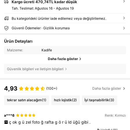
Kargo ücreti 470,74TL kadar düşük
Tah. Teslimat:
Ağustos 16 - Ağustos 19
Bu kategorideki ürünler iade edilemez veya değiştirilemez.
Güvenli Ödemeler · Gizlilik koruması
Ürün Detayları
Malzeme:
Kadife
Daha fazla göster
Güvenlik bilgileri ve iletişim bilgileri
4,93
(100+)
Daha fazla göster
tekrar satın alacağım
(1)
hızlı lojistik
(2)
İyi taşınabilirlik
(3)
a***6
Renk: Kırmızı
ç
ok
g
ü
zel
foto
ğ
rafta
g
ö
r
ü
ld
üğü
gibi
.