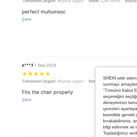
Tamamen Uygun: Boyuta uygun, Renk: Çok renkli, Boyut: Tek boyu
Tamamen Uygun:
Boyuta uygun
Renk:
Çok renkli
Boyut
perfect multumesc
Çevir
p***3
1 Sep,2024
SHEIN web sitemiz
Tamamen Uygun: Boyuta uygun, Renk: Çok renkli, Boyut: Tek boyu
Tamamen Uygun:
Boyuta uygun
Renk:
Çok renkli
Boyut
sunmayı amaçlamak
“Tümünü Kabul Et”
Fits the chair properly
seçeneğini seçtiği
Çevir
deneyiminizi tama
çerezleri ayarlay
kesinlikle gerekli
bırakabilirsiniz, 
bilgi edinmek ve i
Topladığımız veril