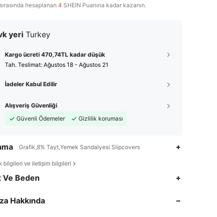
sırasında hesaplanan
4
SHEIN Puanına kadar kazanın.
k yeri
Turkey
Kargo ücreti 470,74TL kadar düşük
Tah. Teslimat:
Ağustos 18 - Ağustos 21
İadeler Kabul Edilir
Alışveriş Güvenliği
Güvenli Ödemeler
Gizlilik koruması
lama
Grafik,8% Tayt,Yemek Sandalyesi Slipcovers
bilgileri ve iletişim bilgileri
4,90
6
635
t Ve Beden
4,90
6
635
za Hakkında
4,90
6
635
4,90
6
635