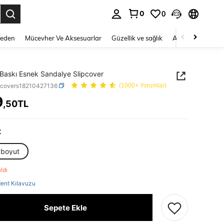
0
0
 to select.
Beden
Mücevher Ve Aksesuarlar
Güzellik ve sağlık
Ayakkabı
Ev T
 Baskı Esnek Sandalye Slipcover
hcovers18210427136
(1000+ Yorumlar)
9
,50TL
ICE AND AVAILABILITY
t
 boyut
aldı
ent Kılavuzu
Sepete Ekle