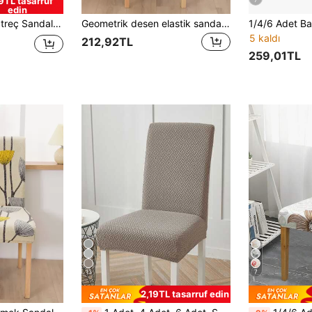
9TL tasarruf
7
edin
Ev Polyester Sandalye Toz Kapağı
Geometrik desen elastik sandalye örtüsü, ev tipi basit polyester sandalye tozluk
5 kaldı
212,92TL
259,01TL
13
7
2,19TL tasarruf edin