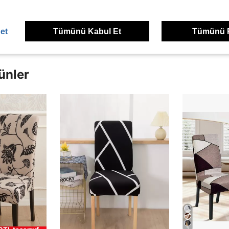
dirme Görüntüle
et
Tümünü Kabul Et
Tümünü 
ünler