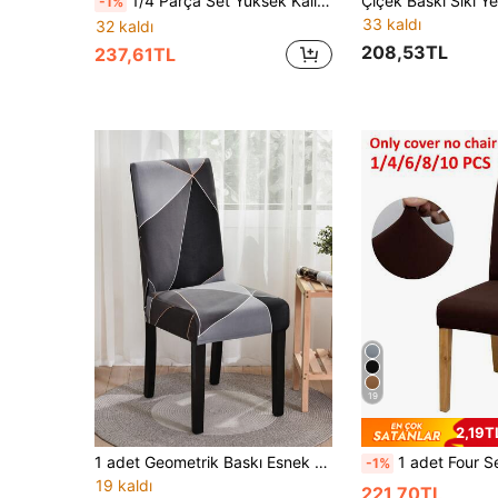
1/4 Parça Set Yüksek Kalite Kahverengi Deri Desenli Sandalye Kılıfı, Elastik Sandalye Kılıfı, Modern Polyester Elyaf Sandalye Kılıfı, Otel ve Ev Kullanımına Uygun
-1%
33 kaldı
32 kaldı
208,53TL
237,61TL
19
2,19TL
1 adet Geometrik Baskı Esnek Sandalye Slipcover
1 adet Four Seasons Düz Renk Streç Sandalye S
-1%
19 kaldı
221,70TL