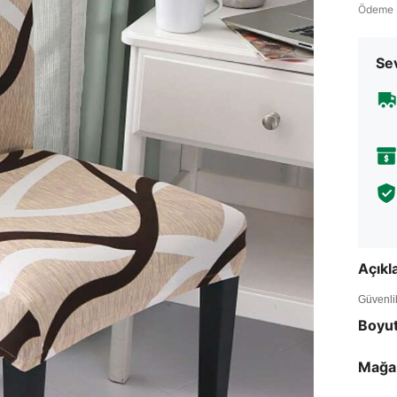
Ödeme 
Sev
Açık
Güvenlik 
Boyu
Mağa