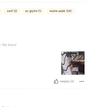
zarif (2)
ev giyimi (1)
resme sadık (24)
t
:
Tek boyut
Helpful (3)