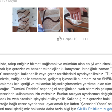
t
:
Tek boyut
Helpful (1)
de, talep ettiğiniz hizmeti sağlamak ve mümkün olan en iyi web sitesi
t
:
Tek boyut
 için çerezler ve benzer teknolojiler kullanıyoruz. İstediğiniz zaman
 seçeneğini kullanabilir veya çerez tercihlerinizi ayarlayabilirsiniz. “T
nizde, trafiği analiz etmemize, gelişmiş işlevsellik sunmamıza ve SHEIN 
mlamak için içeriği ve reklamları kişiselleştirmemize yardımcı olan tüm 
acağız. “Tümünü Reddet” seçeneğini seçtiğinizde, web sitemizin çalışm
 çerezlerin kullanımına izin verirsiniz. Bunları tarayıcı ayarlarınızı değişt
ancak bu web sitesinin işleyişini etkileyebilir. Kullandığımız çerezler hak
steğe bağlı çerez ayarlarınızı ayarlamak için lütfen “Çerezleri Yönet” s
Helpful (1)
eri nasıl işlediğimiz hakkında daha fazla bilgi için
Gizlilik Politikamızı g