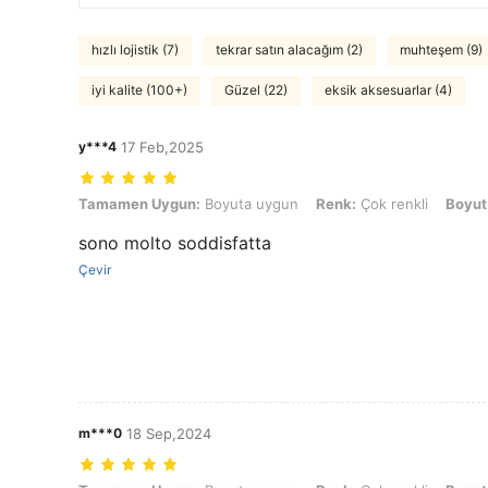
hızlı lojistik (7)
tekrar satın alacağım (2)
muhteşem (9)
iyi kalite (100+)
Güzel (22)
eksik aksesuarlar (4)
y***4
17 Feb,2025
Tamamen Uygun: Boyuta uygun, Renk: Çok renkli, Boyut: Tek boyu
Tamamen Uygun:
Boyuta uygun
Renk:
Çok renkli
Boyut
sono molto soddisfatta
Çevir
m***0
18 Sep,2024