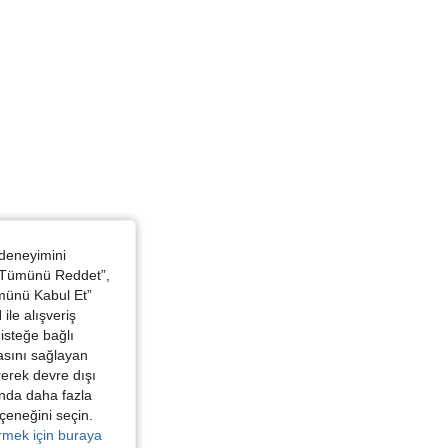
 deneyimini
 “Tümünü Reddet”,
ümünü Kabul Et”
ile alışveriş
isteğe bağlı
asını sağlayan
irerek devre dışı
kında daha fazla
eçeneğini seçin.
örmek için buraya