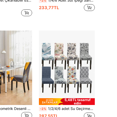
Tam Kapsama, Çiçek Desenli Yemek Sandalyesi Kılıfı, Ev Dekorasyonu Otel Ziyafet Restoran Sandalye Koruyucu Kılıfı
1/4/6 Adet Süt İpeği Sandalye Kılıfları, Otel, Oturma Odası ve Yemek Odası İçin Baskılı Sandalye Kılıfları
-2%
233,77TL
5,48TL tasarruf
edin
1/4/6 Adet Geometrik Desenli Elastik Yemek Sandalyesi Kılıfları, Ev Dekorasyonu, Otel, Restoran ve Parti İçin Uygun Baskılı Kılıflar, Süt İpeği Sandalye Koruyucu
1/2/4/6 adet Su Geçirmez Baskılı Sandalye Kılıfı, Ev veya Parti Kullanımına Uygun, Tüm Mevsimler İçin
-2%
287,55TL