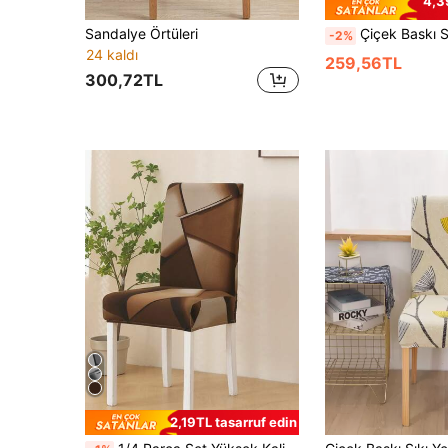
4,3
Sandalye Örtüleri
Çiçek Baskı Streç Sandalye Örtüsü, 
-2%
24 kaldı
259,56TL
300,72TL
2,19TL tasarruf edin