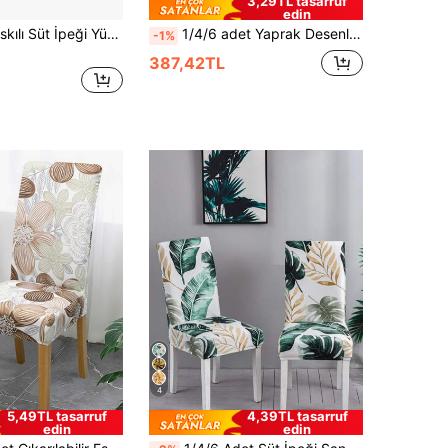
3,29TL tasarruf
edin
1/4/6 Adet Baskılı Süt İpeği Yüksek Sırtlı Sandalye Kılıfları, Rastgele Desenler, Modern Polyester Esnek Toz Geçirmez ve Yıkanabilir Koltuk Kılıfları Oturma Odası, Yemek Odası ve Yatak Odası İçin
1/4/6 adet Yaprak Desenli Su Geçirmez (TPU) Jakarlı Sandalye Kılıfı - Esnek, Kaymaz, Kolay Kurulum - Yemek Odası, Oturma Odası, Mutfak, Yatak Odası, Otel Mobilyaları İçin Uygundur
-1%
387,42TL
4
5,49TL tasarruf
4,39TL tasarruf
edin
edin