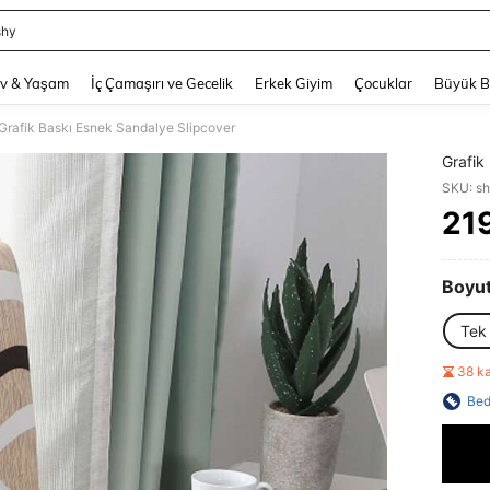
shy
and down arrow keys to navigate search Son arama and Keşif Arama. Press Enter
v & Yaşam
İç Çamaşırı ve Gecelik
Erkek Giyim
Çocuklar
Büyük 
Grafik Baskı Esnek Sandalye Slipcover
Grafik
SKU: s
21
PR
Boyu
Tek
38 k
Bed