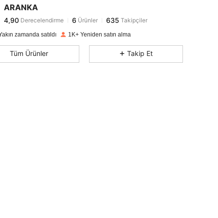
ARANKA
4,90
6
635
Derecelendirme
Ürünler
Takipçiler
s***1
1 gün önce
'i takip etti
4,90
6
635
Yakın zamanda satıldı
1K+ Yeniden satın alma
4,90
6
635
Tüm Ürünler
Takip Et
4,90
6
635
4,90
6
635
4,90
6
635