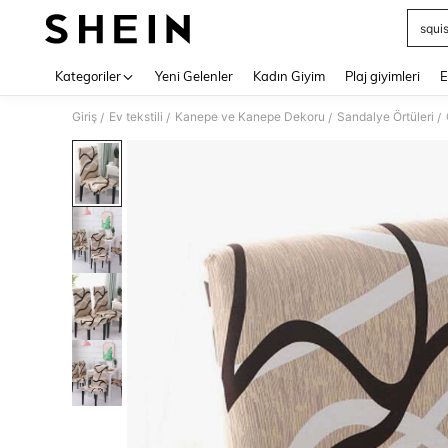
squi
Use up 
Kategoriler
Yeni Gelenler
Kadın Giyim
Plaj giyimleri
E
Giriş
Ev tekstili
Kanepe ve Kanepe Dekoru
Sandalye Örtüleri
/
/
/
/