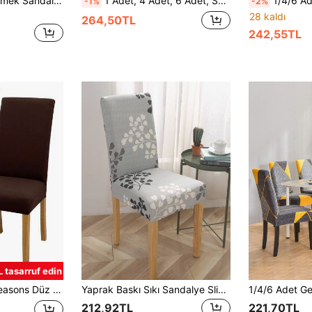
Çiçek Baskı Sıkı Yemek Sandalyesi Slipcover
1 Adet, 4 Adet, 6 Adet, Soyut Desenli, Düz Renk, L Tipi Sandalye Kılıfı, Ev Gereçleri, Toz Geçirmez ve Esnek, İskandinav Modern Stil, Minimalist, Evrensel ve Esnek, Tek Parça, Oturma Odası, Yemek Odası, Yatak Odası ve Ev Dekorasyonu İçin Uygun
1/4/6 Adet Çıkarılabilir Esnek Sandalye Kılıfı, Polyester 
-1%
-2%
28 kaldı
264,50TL
242,55TL
 tasarruf edin
lipcover, Yemek Odası, Otel, Tören için
Yaprak Baskı Sıkı Sandalye Slipcover
212,92TL
221,70TL