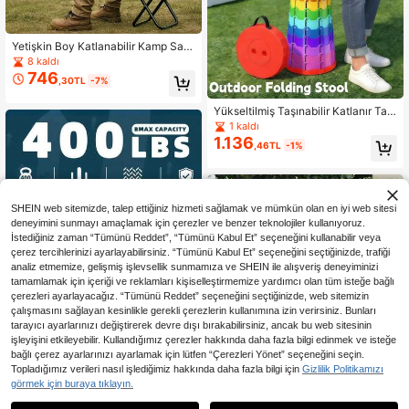
Yetişkin Boy Katlanabilir Kamp San
dalyesi, Taşınabilir Dış Mekan Sand
8 kaldı
alyesi, 200kg/440lbs Taşıma Kapa
746
,30TL
-7%
sitesi, Hafif ve Sağlam İskelet, Kola
y Kurulum ve Katlama, Hava Koşull
arına Dayanıklı Kumaş, Kamp, Plaj,
Yükseltilmiş Taşınabilir Katlanır Tab
Balıkçılık, Bahçe İşleri ve Seyahat İ
ure, Yeni PP Malzeme, Daha Dayan
1 kaldı
çin Uygun
ıklı ve Sağlam Teleskopik Katlanır T
1.136
,46TL
-1%
abure, Balıkçılık, Yürüyüş, Barbekü,
Parti ve Açık Hava Etkinlikleri İçin U
ygun, Taşınabilir Teleskopik Katlanı
r Kamp Taburesi, Yetişkinler İçin Açı
k Hava Balıkçılığı, Yürüyüş, Bahçec
SHEIN web sitemizde, talep ettiğiniz hizmeti sağlamak ve mümkün olan en iyi web sitesi
ilik, Seyahat ve Barbeküye Uygun
deneyimini sunmayı amaçlamak için çerezler ve benzer teknolojiler kullanıyoruz.
İstediğiniz zaman “Tümünü Reddet”, “Tümünü Kabul Et” seçeneğini kullanabilir veya
çerez tercihlerinizi ayarlayabilirsiniz. “Tümünü Kabul Et” seçeneğini seçtiğinizde, trafiği
analiz etmemize, gelişmiş işlevsellik sunmamıza ve SHEIN ile alışveriş deneyiminizi
tamamlamak için içeriği ve reklamları kişiselleştirmemize yardımcı olan tüm isteğe bağlı
çerezleri ayarlayacağız. “Tümünü Reddet” seçeneğini seçtiğinizde, web sitemizin
çalışmasını sağlayan kesinlikle gerekli çerezlerin kullanımına izin verirsiniz. Bunları
tarayıcı ayarlarınızı değiştirerek devre dışı bırakabilirsiniz, ancak bu web sitesinin
işleyişini etkileyebilir. Kullandığımız çerezler hakkında daha fazla bilgi edinmek ve isteğe
bağlı çerez ayarlarınızı ayarlamak için lütfen “Çerezleri Yönet” seçeneğini seçin.
6,04TL tasarruf edin
Topladığımız verileri nasıl işlediğimiz hakkında daha fazla bilgi için
Gizlilik Politikamızı
1 Paket 7.5-18 İnç 6 Kademeli
Kamp, balıkçılık, seyahat ve sıra be
görmek için buraya tıklayın.
NEW
936
386
Ayarlanabilir Ağır Hizmet Tipi Katlan
kleme için uygun, çok fonksiyonlu k
,72TL
,87TL
-2%
abilir Kaymaz Plastik Yetişkin Basa
atlanır dış mekan taburesi.