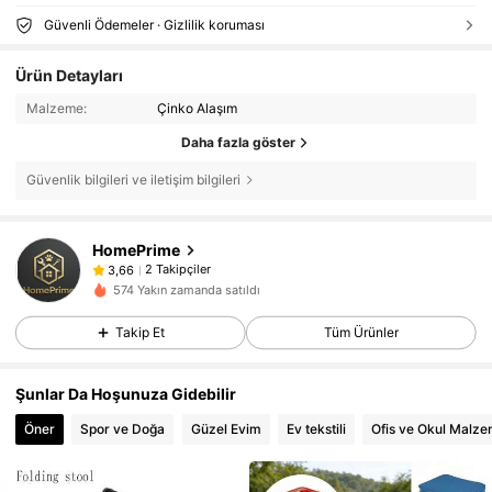
Güvenli Ödemeler · Gizlilik koruması
Ürün Detayları
Malzeme:
Çinko Alaşım
Daha fazla göster
Güvenlik bilgileri ve iletişim bilgileri
HomePrime
2 Takipçiler
3,66
574 Yakın zamanda satıldı
Takip Et
Tüm Ürünler
Şunlar Da Hoşunuza Gidebilir
Öner
Spor ve Doğa
Güzel Evim
Ev tekstili
Ofis ve Okul Malze