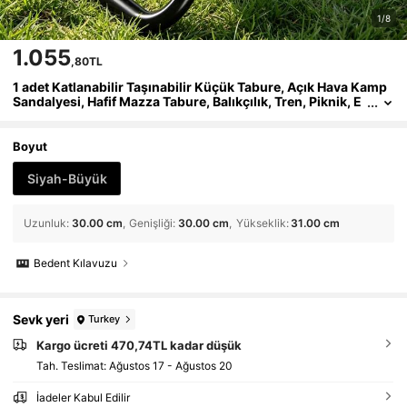
1/8
1.055
,80TL
1 adet Katlanabilir Taşınabilir Küçük Tabure, Açık Hava Kamp
Sandalyesi, Hafif Mazza Tabure, Balıkçılık, Tren, Piknik, E
v Kullanımı
Boyut
Siyah-Büyük
Uzunluk
:
30.00 cm
Genişliği
:
30.00 cm
Yükseklik
:
31.00 cm
Bedent Kılavuzu
Sevk yeri
Turkey
Kargo ücreti 470,74TL kadar düşük
Tah. Teslimat:
Ağustos 17 - Ağustos 20
İadeler Kabul Edilir