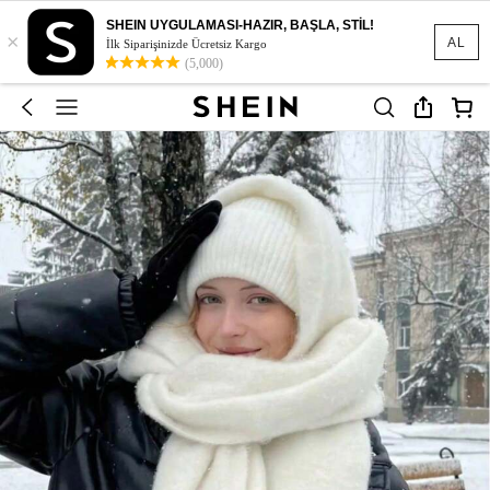
SHEIN UYGULAMASI-HAZIR, BAŞLA, STİL!
×
AL
İlk Siparişinizde Ücretsiz Kargo
(5,000)