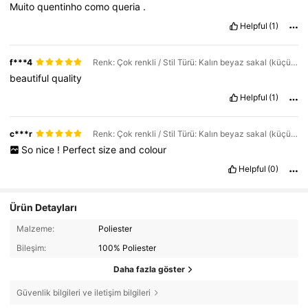
Muito
quentinho
como
queria
.
Helpful
(1)
f***4
Renk: Çok renkli / Stil Türü: Kalın beyaz sakal (küçük)
beautiful
quality
Helpful
(1)
c***r
Renk: Çok renkli / Stil Türü: Kalın beyaz sakal (küçük)
So
nice
!
Perfect
size
and
colour
Helpful
(0)
Ürün Detayları
Malzeme:
Poliester
Bileşim:
100% Poliester
Daha fazla göster
Güvenlik bilgileri ve iletişim bilgileri