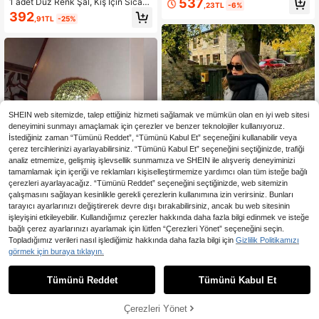
537
1 adet Düz Renk Şal, Kış İçin Sıcak
,23TL
-6%
Tutan Atkı, Boyun Isıtıcı, Günlük Yaş
Boyun Aksesuarı, Kalın Örgü Püskül
392
am, İş ve Alışveriş İçin Uygun, Sonb
,91TL
-25%
lü Şal, Elbiselerle Kombinlemeye Uy
ahar/Kış Elbise Kombinleri İçin
gun
SHEIN web sitemizde, talep ettiğiniz hizmeti sağlamak ve mümkün olan en iyi web sitesi
deneyimini sunmayı amaçlamak için çerezler ve benzer teknolojiler kullanıyoruz.
İstediğiniz zaman “Tümünü Reddet”, “Tümünü Kabul Et” seçeneğini kullanabilir veya
çerez tercihlerinizi ayarlayabilirsiniz. “Tümünü Kabul Et” seçeneğini seçtiğinizde, trafiği
analiz etmemize, gelişmiş işlevsellik sunmamıza ve SHEIN ile alışveriş deneyiminizi
tamamlamak için içeriği ve reklamları kişiselleştirmemize yardımcı olan tüm isteğe bağlı
çerezleri ayarlayacağız. “Tümünü Reddet” seçeneğini seçtiğinizde, web sitemizin
çalışmasını sağlayan kesinlikle gerekli çerezlerin kullanımına izin verirsiniz. Bunları
tarayıcı ayarlarınızı değiştirerek devre dışı bırakabilirsiniz, ancak bu web sitesinin
işleyişini etkileyebilir. Kullandığımız çerezler hakkında daha fazla bilgi edinmek ve isteğe
bağlı çerez ayarlarınızı ayarlamak için lütfen “Çerezleri Yönet” seçeneğini seçin.
7
1 Adet Kadın Şık Örgü Püsküllü Şal
Topladığımız verileri nasıl işlediğimiz hakkında daha fazla bilgi için
Gizlilik Politikamızı
- Rahat, Rüzgar Geçirmez, Sıcak, S
356
1 Adet Bohem Stil Altın Pullu Püskül
görmek için buraya tıklayın.
,69TL
onbahar/Kışa Uygun | İdeal Tatil He
lü Şal, Lüks File Müslüman Kadın B
376
diyesi
,99TL
-5%
aşörtüsü, Parlak Gece Başörtüsü
Tümünü Reddet
Tümünü Kabul Et
Çerezleri Yönet
SEPETE EKLE