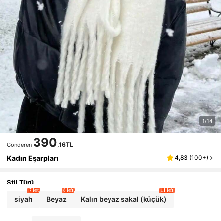
1/14
390
,16TL
Gönderen
Kadın Eşarpları
4,83
(
100+
)
Stil Türü
7 left
8 left
11 left
siyah
Beyaz
Kalın beyaz sakal (küçük)