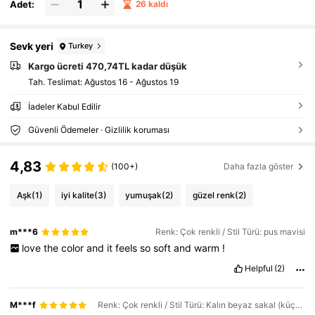
Adet:
26 kaldı
Sevk yeri
Turkey
Kargo ücreti 470,74TL kadar düşük
Tah. Teslimat:
Ağustos 16 - Ağustos 19
İadeler Kabul Edilir
Güvenli Ödemeler · Gizlilik koruması
4,83
(100+)
Daha fazla göster
Aşk
(1)
iyi kalite
(3)
yumuşak
(2)
güzel renk
(2)
m***6
Renk: Çok renkli / Stil Türü: pus mavisi
love
the
color
and
it
feels
so
soft
and
warm
!
Helpful
(2)
M***f
Renk: Çok renkli / Stil Türü: Kalın beyaz sakal (küçük)